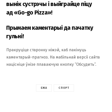
вынік сустрэчы і выйграйце піцу
ад «Go-go Pizza»!
Прымаем каментарыі да пачатку
гульні!
Пракруціце старонку ніжэй, каб пакінуць
каментарый-прагноз. На мабільнай версіі сайта
націсніце ўнізе плаваючую кнопку “Обсудить”.
ЕЖА
СПОРТ