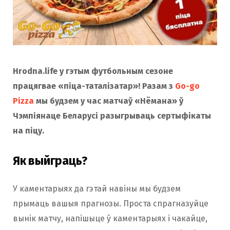
Hrodna.life у гэтым футбольным сезоне
працягвае «піца-таталізатар»! Разам з
Go-go
Pizza
мы будзем у час матчаў «Нёмана» ў
Чэмпіянаце Беларусі разыгрываць сертыфікаты
на піцу.
Як выйграць?
У каментарыях да гэтай навіны мы будзем
прымаць вашыя прагнозы. Проста спрагназуйце
вынік матчу, напішыце ў каментарыях і чакайце,