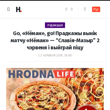
F
I
Рус
a
n
c
s
e
t
b
a
o
g
РЭДАКЦЫЯ
o
r
k
a
Go, «Нёман», go! Прадкажы вынік
m
матчу «Нёман» — “Славія-Мазыр” 2
чэрвеня і выйграй піцу
2 ЧЭРВЕНЯ 2019, 10:00