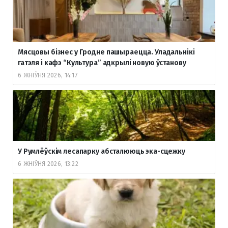
Мясцовы бізнес у Гродне пашыраецца. Уладальнікі
гатэля і кафэ “Культура” адкрылі новую ўстанову
6 ЖНІЎНЯ 2026, 14:17
У Румлёўскім лесапарку абсталююць эка-сцежку
6 ЖНІЎНЯ 2026, 13:22