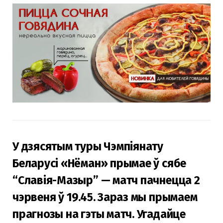
У дзясятым туры Чэмпіянату
Беларусі «Нёман» прымае ў сябе
“Славія-Мазыр” — матч пачнецца 2
чэрвеня ў 19.45. Зараз мы прымаем
прагнозы на гэты матч. Угадайце