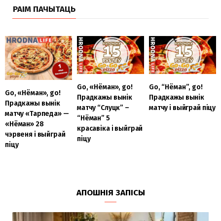
РАІМ ПАЧЫТАЦЬ
Go, «Нёман», go!
Go, “Нёман”, go!
Go, «Нёман», go!
Прадкажы вынік
Прадкажы вынік
Прадкажы вынік
матчу “Слуцк” –
матчу і выйграй піцу
матчу «Тарпеда» —
“Нёман” 5
«Нёман» 28
красавіка і выйграй
чэрвеня і выйграй
піцу
піцу
АПОШНІЯ ЗАПІСЫ