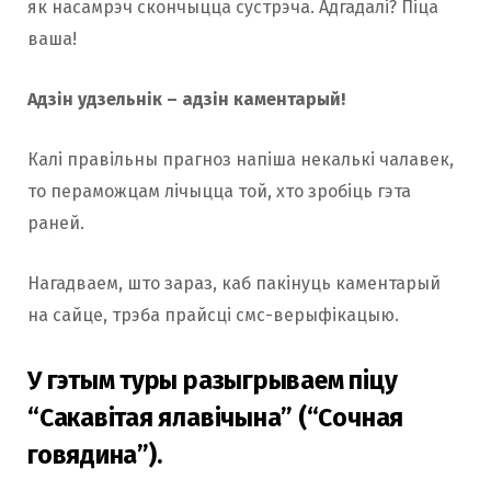
як насамрэч скончыцца сустрэча. Адгадалі? Піца
ваша!
Адзін удзельнік – адзін каментарый!
Калі правільны прагноз напіша некалькі чалавек,
то пераможцам лічыцца той, хто зробіць гэта
раней.
Нагадваем, што зараз, каб пакінуць каментарый
на сайце, трэба прайсці смс-верыфікацыю.
У гэтым туры разыгрываем піцу
“Сакавітая ялавічына” (“Сочная
говядина”).