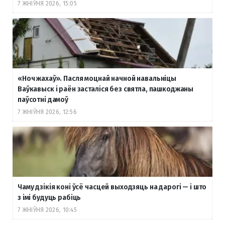
7 ЖНІЎНЯ 2026, 15:05
«Ноч жахаў». Пасля моцнай начной навальніцы
Ваўкавыск і раён засталіся без святла, пашкоджаны
паўсотні дамоў
7 ЖНІЎНЯ 2026, 12:56
Чаму дзікія коні ўсё часцей выходзяць на дарогі — і што
з імі будуць рабіць
7 ЖНІЎНЯ 2026, 10:45