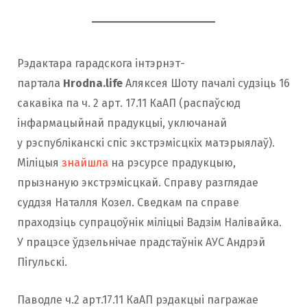
Рэдактара гарадскога інтэрнэт-
партала
Hrodna.life
Аляксея Шоту пачалі судзіць 16
сакавіка па ч. 2 арт. 17.11 КаАП (распаўсюд
інфармацыйнай прадукцыі, уключанай
у рэспубліканскі спіс экстрэмісцкіх матэрыялаў).
Міліцыя
знайшла
на рэсурсе прадукцыю,
прызнаную экстрэмісцкай. Справу разглядае
суддзя Наталля Козел. Сведкам па справе
праходзіць супрацоўнік міліцыі Вадзім Налівайка.
У працэсе ўдзельнічае прадстаўнік АУС Андрэй
Пігульскі.
Паводле ч.2 арт.17.11 КаАП рэдакцыі пагражае