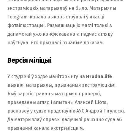
экстрэмісцкіх матэрыялаў не было. Матэрыялы
Telegram-канала выкарыстоўвалі ў якасці
фотаілюстрацыі. Размяшчаць іх маглі толькі з
дапамогай ужо канфіскаванага падчас агляду
ноўтбука. Яго прызналі рэчавым доказам.
Версія міліцыі
У студзені ў ходзе маніторынгу на
Hrodna.life
выявілі матэрыялы, прызнаныя экстрэмісцкімі.
Быў зарэгістраваны матэрыял праверкі,
праведзены агляд і апытаны Аляксей Шота,
распавёў у судзе прадстаўнік АУС Андрэй Пігульскі.
Да матэрыялаў справы далучылі рашэнне суда аб
прызнанні канала экстрэмісцкім.