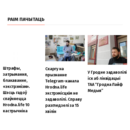
РАІМ ПАЧЫТАЦЬ
Штрафы,
Скаргу на
У Гродне задаволілі
затрымання,
прызнанне
іск аб ліквідацыі
блакаванне,
Telegram-канала
ТАА “Гродна Лайф
«экстрэмізм».
Hrodna.life
Медыя”
Шэсць гадоў
экстрэмісцкім не
спаўняецца
задаволілі. Справу
Hrodna.life 10
разгледзелі за 15
кастрычніка
хвілін