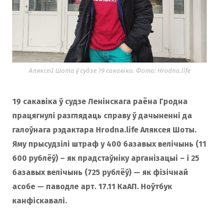
Аляксей Шота ў судзе 19 сакавіка. Фота: Hrodna.life
19 сакавіка ў судзе Ленінскага раёна Гродна
працягнулі разглядаць справу ў дачыненні да
галоўнага рэдактара Hrodna.life Аляксея Шоты.
Яму прысудзілі штраф у 400 базавых велічынь (11
600 рублёў) – як прадстаўніку арганізацыі – і 25
базавых велічынь (725 рублёў) — як фізічнай
асобе — паводле арт. 17.11 КаАП. Ноўтбук
канфіскавалі.