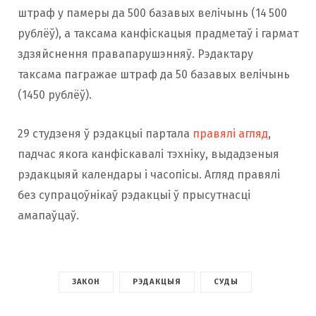
штраф у памеры да 500 базавых велічынь (14 500
рублёў), а таксама канфіскацыя прадметаў і гармат
здзяйснення правапарушэнняў. Рэдактару
таксама пагражае штраф да 50 базавых велічынь
(1450 рублёў).
29 студзеня ў рэдакцыі партала
правялі агляд
,
падчас якога канфіскавалі тэхніку, выдадзеныя
рэдакцыяй календары і часопісы. Агляд правялі
без супрацоўнікаў рэдакцыі ў прысутнасці
амапаўцаў.
ЗАКОН
РЭДАКЦЫЯ
СУДЫ