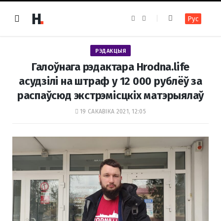
F
I
Рус
a
n
c
s
e
t
b
a
o
g
РЭДАКЦЫЯ
o
r
k
a
Галоўнага рэдактара Hrodna.life
m
асудзілі на штраф у 12 000 рублёў за
распаўсюд экстрэмісцкіх матэрыялаў
19 САКАВІКА 2021, 12:05