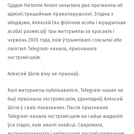
Суддзя Наталля Козел зачытала два пратаколы аб
адміністрацыйным правапарушэнні. Згодна з
абодвума, Аляксей (як фізічная асоба і юрыдычная
асоба) размясціў тры матэрыялы за красавік і
чэрвень 2020 года, якія ўтрымлівалі спасылкі або
лагатып Telegram-канала, прызнанага
экстрэмісцкім.
Аляксей Шота віну не прызнаў.
Калі матэрыялы публікаваліся, Telegram-канал не
быў прызнаны экстрэмісцкім, удакладніў Аляксей
Шота ў сваіх паказаннях. Пасля прызнання
Telegram-канала экстрэмісцкім на сайце выдалілі
ўсе згадкі, якія змаглі знайсці. Свядомага,
мэтанакіраванага і наўмыснага распаўсюджвання