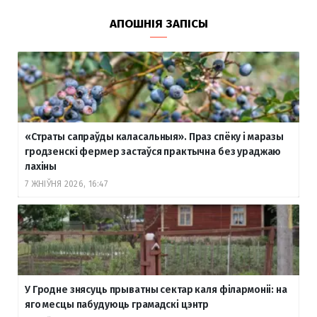
АПОШНІЯ ЗАПІСЫ
«Страты сапраўды каласальныя». Праз спёку і маразы
гродзенскі фермер застаўся практычна без ураджаю
лахіны
7 ЖНІЎНЯ 2026, 16:47
У Гродне знясуць прыватны сектар каля філармоніі: на
яго месцы пабудуюць грамадскі цэнтр