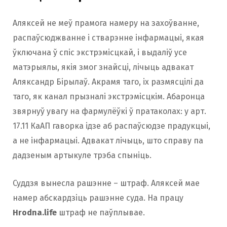
Аляксей не меў прамога намеру на захоўванне,
распаўсюджванне і стварэнне інфармацыі, якая
ўключана ў спіс экстрэмісцкай, і выдаліў усе
матэрыялы, якія змог знайсці, лічыць адвакат
Аляксандр Бірылаў. Акрамя таго, іх размясцілі да
таго, як канал прызналі экстрэмісцкім. Абаронца
звярнуў увагу на фармулёўкі ў пратаколах: у арт.
17.11 КаАП гаворка ідзе аб распаўсюдзе прадукцыі,
а не інфармацыі. Адвакат лічыць, што справу па
дадзеным артыкуле трэба спыніць.
Суддзя вынесла рашэнне – штраф. Аляксей мае
намер абскардзіць рашэнне суда. На працу
Hrodna.life
штраф не паўплывае.