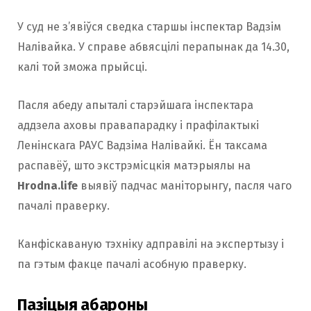
У суд не з’явіўся сведка старшы інспектар Вадзім
Налівайка. У справе абвясцілі перапынак да 14.30,
калі той зможа прыйсці.
Пасля абеду апыталі старэйшага інспектара
аддзела аховы правапарадку і прафілактыкі
Ленінскага РАУС Вадзіма Налівайкі. Ён таксама
распавёў, што экстрэмісцкія матэрыялы на
Hrodna.life
выявіў падчас маніторынгу, пасля чаго
пачалі праверку.
Канфіскаваную тэхніку адправілі на экспертызу і
па гэтым факце пачалі асобную праверку.
Пазіцыя абароны