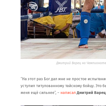
Дмитрий Варец на Чемпионате 
“На этот раз Бог дал мне не простое испытан
уступил титулованному тайскому бойцу. Это б
меня ещё сильнее”, –
написал
Дмитрий Варе