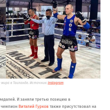
мира в Таиланде. Источник:
Instagram
медалей. И заняли третью позицию в
й чемпион
Виталий Гурков
также присутствовал на