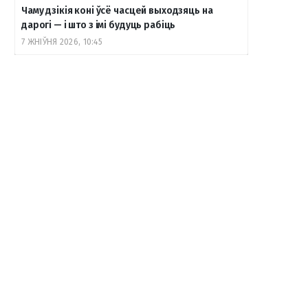
Чаму дзікія коні ўсё часцей выходзяць на
дарогі — і што з імі будуць рабіць
7 ЖНІЎНЯ 2026, 10:45