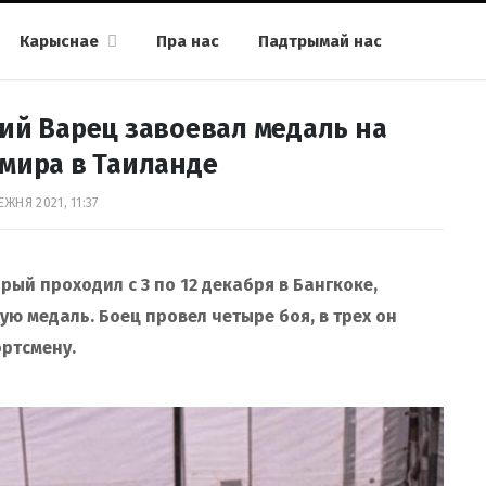
Карыснае
Пра нас
Падтрымай нас
ий Варец завоевал медаль на
мира в Таиланде
ЕЖНЯ 2021, 11:37
рый проходил с 3 по 12 декабря в Бангкоке,
ю медаль. Боец провел четыре боя, в трех он
ортсмену.