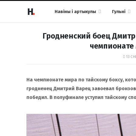
Навіны і артыкулы
Гульні
Гродненский боец Дмитр
чемпионате 
13 СН
На чемпионате мира по тайскому боксу, кото
гродненец Дмитрий Варец завоевал бронзову
победил. В полуфинале уступил тайскому сп