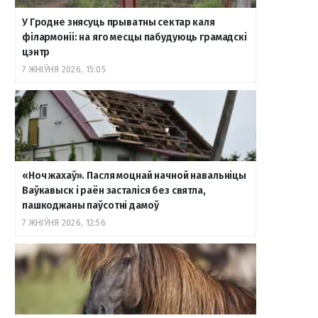
У Гродне знясуць прыватны сектар каля
філармоніі: на яго месцы пабудуюць грамадскі
цэнтр
7 ЖНІЎНЯ 2026, 15:05
«Ноч жахаў». Пасля моцнай начной навальніцы
Ваўкавыск і раён засталіся без святла,
пашкоджаны паўсотні дамоў
7 ЖНІЎНЯ 2026, 12:56