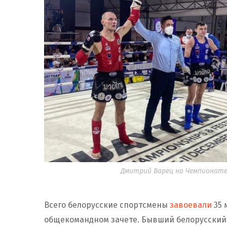
Дмитрий Варец на Чемпионате 
Всего белорусские спортсмены
завоевали
35 
общекомандном зачете. Бывший белорусски