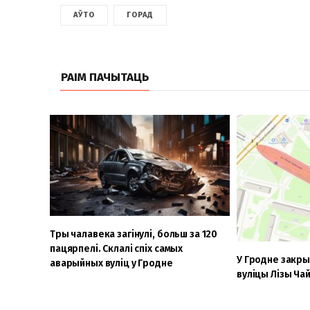
АЎТО
ГОРАД
РАІМ ПАЧЫТАЦЬ
Тры чалавека загінулі, больш за 120
пацярпелі. Склалі спіх самых
У Гродне закры
аварыйных вуліц у Гродне
вуліцы Лізы Ча