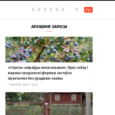
F
I
T
R
Y
В
Рус
a
n
e
S
o
к
c
s
l
S
u
о
e
t
e
T
н
b
a
g
u
т
АПОШНІЯ ЗАПІСЫ
o
g
r
b
а
o
r
a
e
к
k
a
m
т
m
е
«Страты сапраўды каласальныя». Праз спёку і
маразы гродзенскі фермер застаўся
практычна без ураджаю лахіны
7 ЖНІЎНЯ 2026, 16:47