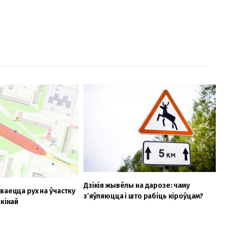
Дзікія жывёлы на дарозе: чаму
ваецца рух на ўчастку
з’яўляюцца і што рабіць кіроўцам?
йкінай