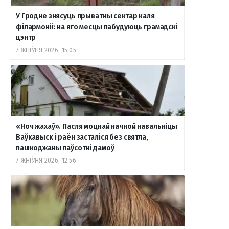
У Гродне знясуць прыватны сектар каля
філармоніі: на яго месцы пабудуюць грамадскі
цэнтр
7 ЖНІЎНЯ 2026, 15:05
«Ноч жахаў». Пасля моцнай начной навальніцы
Ваўкавыск і раён засталіся без святла,
пашкоджаны паўсотні дамоў
7 ЖНІЎНЯ 2026, 12:56