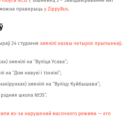
ўтобуса №52
(“Вішнявец 5 – Заводакіраванне ААТ
аў можна праверыць
у ZippyBus
.
ў
раў 24 студзеня
змянілі назвы чатырох прыпынкаў
.
х) змянілі на “Вуліца Усава”;
 на “Дом навукі і тэхнікі”;
накірунках) змянілі на “Вуліцу Куйбышава”;
Сярэдняя школа №35”.
нили из-за нарушений масочного режима — его