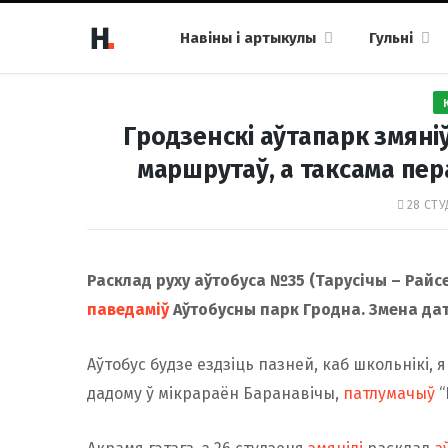
Навіны і артыкулы
Гульні
Гродзенскі аўтапарк змяні
маршрутаў, а таксама пе
28 СТУ
Расклад руху аўтобуса №35 (Тарусічы – Райсел
паведаміў
Аўтобусны парк Гродна. Змена да
Аўтобус будзе ездзіць пазней, каб школьнікі, 
дадому ў мікрараён Баранавічы,
патлумачыў
“