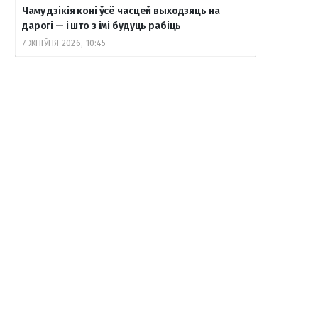
Чаму дзікія коні ўсё часцей выходзяць на
дарогі — і што з імі будуць рабіць
7 ЖНІЎНЯ 2026, 10:45