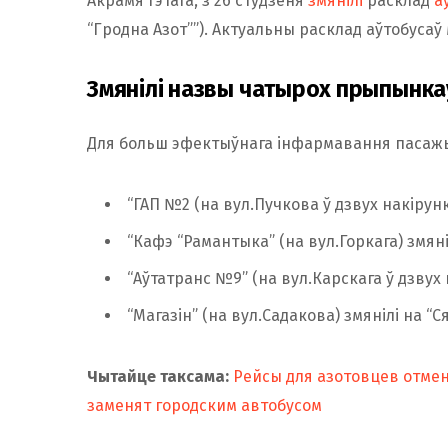
Акрамя гэтага, з 26 студзеня
змянілі
расклад
а
“Гродна Азот””). Актуальны расклад аўтобус
Змянілі назвы чатырох прыпынка
Для больш эфектыўнага інфармавання пасажы
“ГАП №2 (на вул.Пучкова ў дзвух накірунка
“Кафэ “Рамантыка” (на вул.Горкага) змянілі
“Аўтатранс №9” (на вул.Карскага ў дзвух 
“Магазін” (на вул.Садакова) змянілі на “
Чытайце таксама:
Рейсы для азотовцев отме
заменят городским автобусом