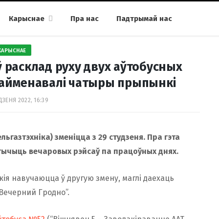
Карыснае
Пра нас
Падтрымай нас
КАРЫСНАЕ
ў расклад руху двух аўтобусных
райменавалі чатыры прыпынкі
ДЗЕНЯ 2022, 16:39
ьгазтэхніка) зменіцца з 29 студзеня. Пра гэта
тычыць вечаровых рэйсаў па працоўных днях.
якія навучаюцца ў другую змену, маглі даехаць
Вечерний Гродно”.