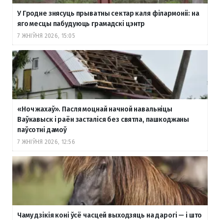
У Гродне знясуць прыватны сектар каля філармоніі: на
яго месцы пабудуюць грамадскі цэнтр
7 ЖНІЎНЯ 2026, 15:05
«Ноч жахаў». Пасля моцнай начной навальніцы
Ваўкавыск і раён засталіся без святла, пашкоджаны
паўсотні дамоў
7 ЖНІЎНЯ 2026, 12:56
Чаму дзікія коні ўсё часцей выходзяць на дарогі — і што