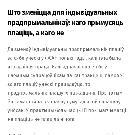
Што зменіцца для індывідуальных
прадпрымальнікаў: каго прымусяць
плаціць, а каго не
Да зменаў індывідуальны прадпрымальнік плаціў
за сябе ўнёскі ў ФСАН толькі тады, калі гэта была
яго адзіная праца. Калі адначасова ён быў
наёмным супрацоўнікам па кантракце ці дамове і
за яго плаціў унёскі працадаўца, то
прадпрымальнік плаціў іх па жаданні. Пры гэтым
ён самастойна вызначаў суму, ад якой сплачваў
унёсак. У практыцы большасць ІП пры магчымасці
не плаціць не плаціла нічога.