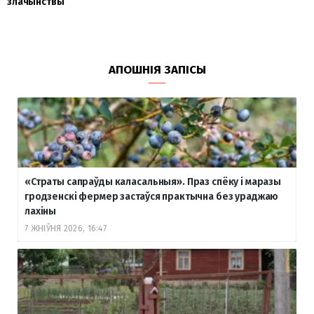
злачынствы
АПОШНІЯ ЗАПІСЫ
«Страты сапраўды каласальныя». Праз спёку і маразы
гродзенскі фермер застаўся практычна без ураджаю
лахіны
7 ЖНІЎНЯ 2026, 16:47