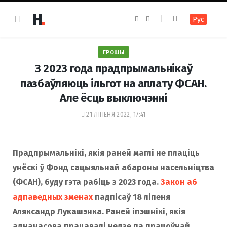
F
I
Рус
a
n
c
s
e
t
b
a
o
g
ГРОШЫ
o
r
k
a
З 2023 года прадпрымальнікаў
m
пазбаўляюць ільгот на аплату ФСАН.
Але ёсць выключэнні
21 ЛІПЕНЯ 2022, 17:41
Прадпрымальнікі, якія раней маглі не плаціць
унёскі ў Фонд сацыяльнай абароны насельніцтва
(ФСАН), буду гэта рабіць з 2023 года.
Закон аб
адпаведных зменах
падпісаў 18 ліпеня
Аляксандр Лукашэнка. Раней іпэшнікі, якія
адначасова працавалі недзе па працоўнай