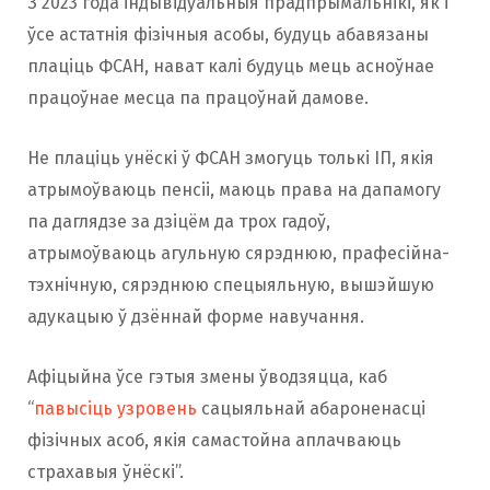
З 2023 года індывідуальныя прадпрымальнікі, як і
ўсе астатнія фізічныя асобы, будуць абавязаны
плаціць ФСАН, нават калі будуць мець асноўнае
працоўнае месца па працоўнай дамове.
Не плаціць унёскі ў ФСАН змогуць толькі ІП, якія
атрымоўваюць пенсіі, маюць права на дапамогу
па даглядзе за дзіцём да трох гадоў,
атрымоўваюць агульную сярэднюю, прафесійна-
тэхнічную, сярэднюю спецыяльную, вышэйшую
адукацыю ў дзённай форме навучання.
Афіцыйна ўсе гэтыя змены ўводзяцца, каб
“
павысіць узровень
сацыяльнай абароненасці
фізічных асоб, якія самастойна аплачваюць
страхавыя ўнёскі”.