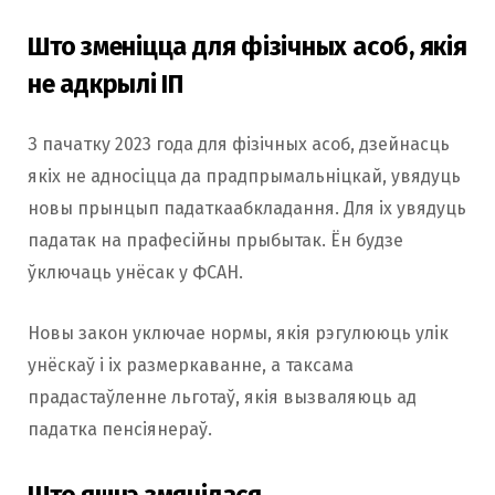
Што зменіцца для фізічных асоб, якія
не адкрылі ІП
З пачатку 2023 года для фізічных асоб, дзейнасць
якіх не адносіцца да прадпрымальніцкай, увядуць
новы прынцып падаткаабкладання. Для іх увядуць
падатак на прафесійны прыбытак. Ён будзе
ўключаць унёсак у ФСАН.
Новы закон уключае нормы, якія рэгулююць улік
унёскаў і іх размеркаванне, а таксама
прадастаўленне льготаў, якія вызваляюць ад
падатка пенсіянераў.
Што яшчэ змянілася