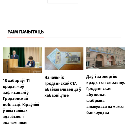
РАІМ ПАЧЫТАЦЬ
Даўгі за энергію,
Начальнік
18 хабараў і 11
крэдыты і сыравіну.
гродзенскай СТА
крадзяжоў
Гродзенская
абвінавачваецца ў
зафіксавалі ў
абутковая
хабарніцтве
Гродзенскай
фабрыка
вобласці. Кіраўнікі
апынулася на мяжы
ў якіх галінах
банкруцтва
здзяйснялі
эканамічныя