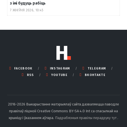
з імі будуць рабіць
7 ЖНІЎНЯ 2026, 10:45
FACEBOOK
INSTAGRAM
TELEGRAM
RSS
YOUTUBE
ВКОНТАКТЕ
2016-2026 Выкарыстанне матэрыялаў сайта дазваляецца паводле
правілаў ліцэнзіі Creative Commons BY-SA 4.0 Int са спасылкай на
крыніцу і ўказаннем аўтара.
Падрабязныя правілы перадруку тут
.