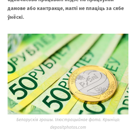
дамове або кантракце, маглі не плаціць за сябе
ўнёскі.
Беларускія грошы. Ілюстрацыйнае фота. Крыніца:
depositphotos.com