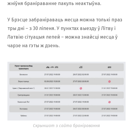
жніўня браніраванне пакуль неактыўна.
У Брэсце забраніраваць месца можна толькі праз
тры дні – з 30 ліпеня. У пунктах выезду ў Літву і
Латвію сітуацыя лепей – можна знайсці месца ў
чарзе на гэты ж дзень.
Скрыншот з сайта браніравання