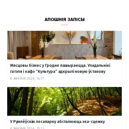
АПОШНІЯ ЗАПІСЫ
Мясцовы бізнес у Гродне пашыраецца. Уладальнікі
гатэля і кафэ “Культура” адкрылі новую ўстанову
6 ЖНІЎНЯ 2026, 14:17
У Румлёўскім лесапарку абсталююць эка-сцежку
6 ЖНІЎНЯ 2026, 13:22