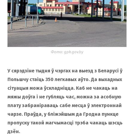
Фото: gpk.gov.by
У сярэдзіне тыдня ў чэргах на выезд з Беларусі ў
Польшчу стаіць 350 легкавых аўто. Да выхадных
сітуацыя можа ўскладніцца. Каб не чакаць на
мяжы доўга і не губляць час, можна за асобную
плату забраніраваць сабе месца ў электроннай
чарзе. Праўда, у бліжэйшым да Гродна пункце
пропуску такой магчымасці трэба чакаць шэсць
дзён.