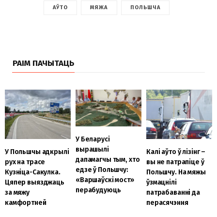
АЎТО
МЯЖА
ПОЛЬШЧА
РАІМ ПАЧЫТАЦЬ
У Беларусі
вырашылі
У Польшчы адкрылі
Калі аўто ў лізінг –
дапамагчы тым, хто
рух на трасе
вы не патрапіце ў
едзе ў Польшчу:
Кузніца-Сакулка.
Польшчу. На мяжы
«Варшаўскі мост»
Цяпер выязджаць
ўзмацнілі
перабудуюць
за мяжу
патрабаванні да
камфортней
перасячэння