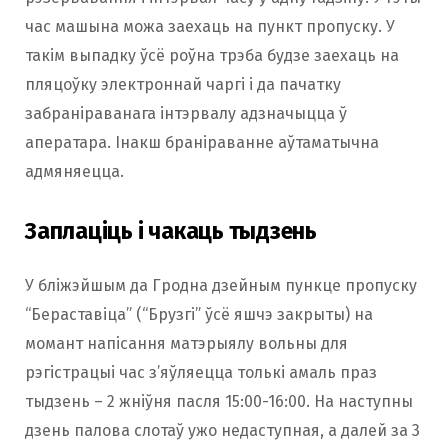
час машына можа заехаць на пункт пропуску. У
такім выпадку ўсё роўна трэба будзе заехаць на
пляцоўку электроннай чаргі і да пачатку
забраніраванага інтэрвалу адзначыцца ў
аператара. Інакш браніраванне аўтаматычна
адмяняецца.
Заплаціць і чакаць тыдзень
У бліжэйшым да Гродна дзейным пункце пропуску
“Бераставіца” (“Брузгі” ўсё яшчэ закрыты) на
момант напісання матэрыялу вольны для
рэгістрацыі час з’яўляецца толькі амаль праз
тыдзень – 2 жніўня пасля 15:00-16:00. На наступны
дзень палова слотаў ужо недаступная, а далей за 3