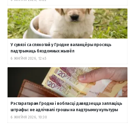
У сувязі са спякотай у Гродне валанцёры просяць
падтрымаць бяздомных жывёл
6 ЖНІЎНЯ 2026, 12:45
Рэстаратарам Гродна і вобласці давядзецца заплаціць
штрафы: не адлічвалі грошы на падтрымку культуры
6 ЖНІЎНЯ 2026, 10:30