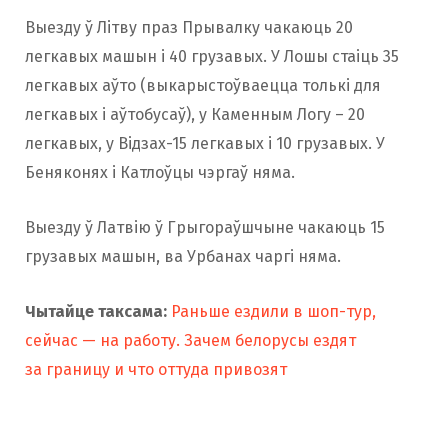
Выезду ў Літву праз Прывалку чакаюць 20
легкавых машын і 40 грузавых. У Лошы стаіць 35
легкавых аўто (выкарыстоўваецца толькі для
легкавых і аўтобусаў), у Каменным Логу – 20
легкавых, у Відзах-15 легкавых і 10 грузавых. У
Беняконях і Катлоўцы чэргаў няма.
Выезду ў Латвію ў Грыгораўшчыне чакаюць 15
грузавых машын, ва Урбанах чаргі няма.
Чытайце таксама:
Раньше ездили в шоп-тур,
сейчас — на работу. Зачем белорусы ездят
за границу и что оттуда привозят