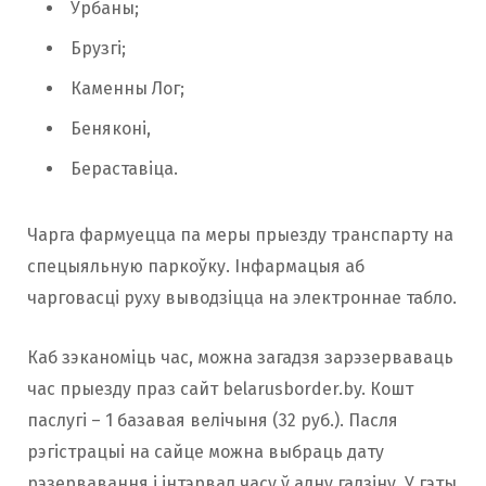
Урбаны;
Брузгі;
Каменны Лог;
Беняконі,
Бераставіца.
Чарга фармуецца па меры прыезду транспарту на
спецыяльную паркоўку. Інфармацыя аб
чарговасці руху выводзіцца на электроннае табло.
Каб зэканоміць час, можна загадзя зарэзерваваць
час прыезду праз сайт belarusborder.by. Кошт
паслугі – 1 базавая велічыня (32 руб.). Пасля
рэгістрацыі на сайце можна выбраць дату
рэзервавання і інтэрвал часу ў адну гадзіну. У гэты