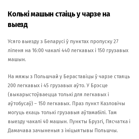
Колькі машын стаіць у чарзе на
выезд
Усяго выезду з Беларусі ў пунктах пропуску 27
ліпеня на 16:00 чакалі 440 легкавых і 150 грузавых
машын.
На мяжы з Польшчай у Бераставіцы ў чарзе стаяць
200 легкавых і 45 грузавых аўто. У Брэсце
(выкарыстоўваецца толькі для легкавых і
аўтобусаў) – 150 легкавых. Праз пункт Казловічы
могуць ехаць толькі грузавыя аўтамабілі. Там
выезду чакалі 40 машын. Пункты Брузгі, Пясчатка і
Дамачава зачыненыя з ініцыятывы Польшчы.