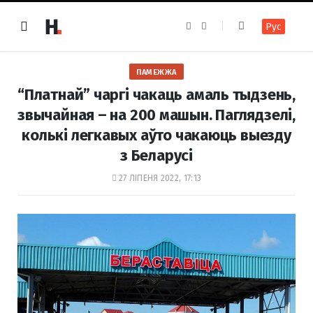
F
I
Рус
a
n
c
s
e
t
b
a
o
g
ПАМЕЖЖА
o
r
k
a
“Платнай” чаргі чакаць амаль тыдзень,
m
звычайная – на 200 машын. Паглядзелі,
колькі легкавых аўто чакаюць выезду
з Беларусі
27 ЛІПЕНЯ 2022, 17:13