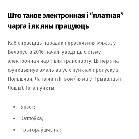
Што такое электронная і “платная”
чарга і як яны працуюць
Каб спрасціць парадак перасячэння мяжы, у
Беларусі з 2016 пачалі ўводзіць сістэму
электроннай чаргі для транспарту. Цяпер яна
функцыянуе амаль ва ўсіх пунктах пропуску з
Польшчай, Латвіяй і Літвой (няма ў Прывалцы і
Лошы). Гэта пункты:
Брэст;
Катлоўка;
Грыгораўшчына;