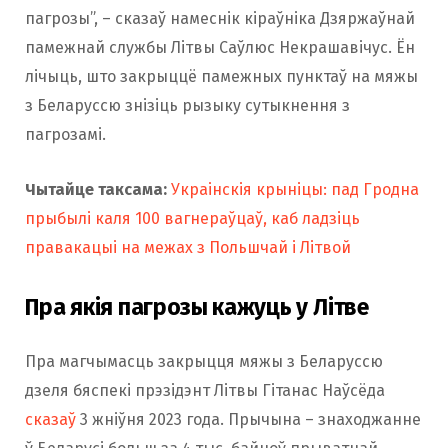
пагрозы”, – сказаў намеснік кіраўніка Дзяржаўнай
памежнай службы Літвы Саўлюс Некрашавічус. Ён
лічыць, што закрыццё памежных пунктаў на мяжы
з Беларуссю знізіць рызыку сутыкнення з
пагрозамі.
Чытайце таксама:
Украінскія крыніцы: пад Гродна
прыбылі каля 100 вагнераўцаў, каб ладзіць
правакацыі на межах з Польшчай і Літвой
Пра якія пагрозы кажуць у Літве
Пра магчымасць закрыцця мяжы з Беларуссю
дзеля бяспекі прэзідэнт Літвы Гітанас Наўсёда
сказаў
3 жніўня 2023 года. Прычына – знаходжанне