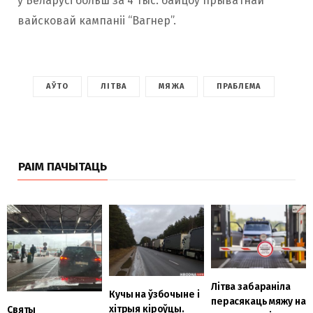
ў Беларусі больш за 4 тыс. байцоў прыватнай
вайсковай кампаніі “Вагнер”.
АЎТО
ЛІТВА
МЯЖА
ПРАБЛЕМА
РАІМ ПАЧЫТАЦЬ
Літва забараніла
Кучы на ўзбочыне і
перасякаць мяжу на
хітрыя кіроўцы.
Святы