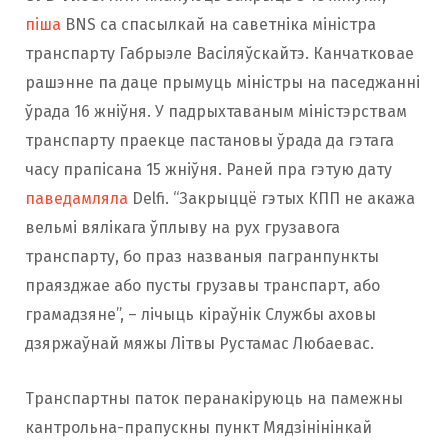
піша
BNS са спасылкай на саветніка міністра
транспарту Габрыэле Васіляўскайтэ. Канчатковае
рашэнне па даце прымуць міністры на паседжанні
ўрада 16 жніўня. У падрыхтаваным міністэрствам
транспарту праекце пастановы ўрада да гэтага
часу прапісана 15 жніўня. Раней пра гэтую дату
паведамляла
Delfi. “Закрыццё гэтых КПП не акажа
вельмі вялікага ўплыву на рух грузавога
транспарту, бо праз названыя пагранпункты
праязджае або пусты грузавы транспарт, або
грамадзяне”, – лічыць кіраўнік Службы аховы
дзяржаўнай мяжы Літвы Рустамас Любаевас.
Транспартны паток перанакіруюць на памежны
кантрольна-прапускны пункт Мядзінінінкай