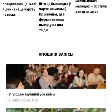
матацыклах і
Што адбываецца ў
працягваюцца: калі
мапедах — іх стала
чарзе на мяжы ў
яшчэ чакаць чэргаў
занадта шмат
Прывалцы, дзе
на мяжы
фуры чакаюць
выезду па два
тыдні
АПОШНІЯ ЗАПІСЫ
У Гродне адмянілі ўсе квізы
9 ЖНІЎНЯ 2026, 11:03