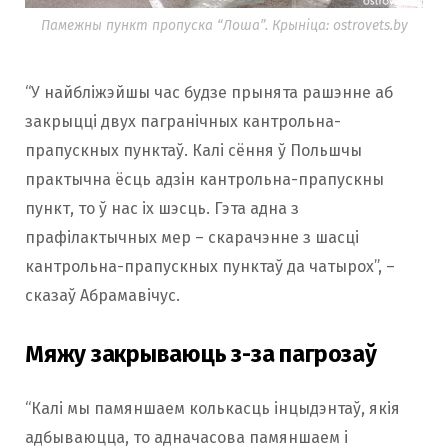
Памежны пункт пропуска “Лоша”. Крыніца: ostrovets.by
“У найбліжэйшы час будзе прынята рашэнне аб
закрыцці двух пагранічных кантрольна-
прапускных пунктаў. Калі сёння ў Польшчы
практычна ёсць адзін кантрольна-прапускны
пункт, то ў нас іх шэсць. Гэта адна з
прафілактычных мер – скарачэнне з шасці
кантрольна-прапускных пунктаў да чатырох”, –
сказаў Абрамавічус.
Мяжу закрываюць з-за пагрозаў
“Калі мы памяншаем колькасць інцыдэнтаў, якія
адбываюцца, то адначасова памяншаем і