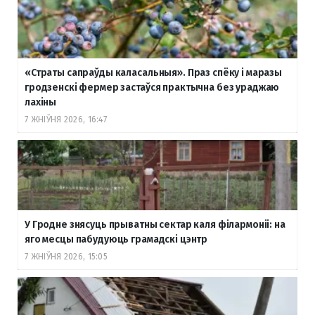
«Страты сапраўды каласальныя». Праз спёку і маразы
гродзенскі фермер застаўся практычна без ураджаю
лахіны
7 ЖНІЎНЯ 2026, 16:47
У Гродне знясуць прыватны сектар каля філармоніі: на
яго месцы пабудуюць грамадскі цэнтр
7 ЖНІЎНЯ 2026, 15:05