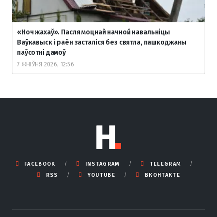
«Ноч жахаў». Пасля моцнай начной навальніцы
Ваўкавыск і раён засталіся без святла, пашкоджаны
паўсотні дамоў
7 ЖНІЎНЯ 2026, 12:56
FACEBOOK
INSTAGRAM
TELEGRAM
RSS
YOUTUBE
ВКОНТАКТЕ