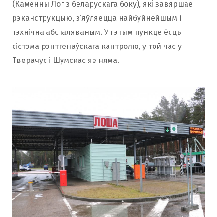
(Каменны Лог з беларускага боку), які завяршае
рэканструкцыю, з’яўляецца найбуйнейшым і
тэхнічна абсталяваным. У гэтым пункце ёсць
сістэма рэнтгенаўскага кантролю, у той час у
Тверачус і Шумскас яе няма.