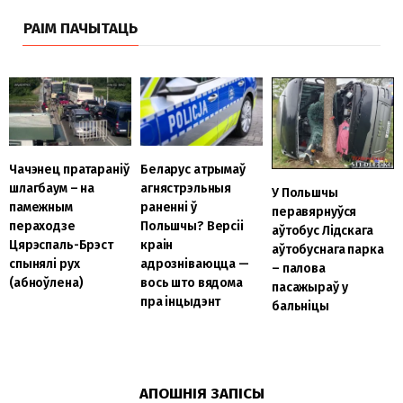
РАІМ ПАЧЫТАЦЬ
Чачэнец пратараніў
Беларус атрымаў
шлагбаум – на
агнястрэльныя
У Польшчы
памежным
раненні ў
перавярнуўся
пераходзе
Польшчы? Версіі
аўтобус Лідскага
Цярэспаль-Брэст
краін
аўтобуснага парка
спынялі рух
адрозніваюцца —
– палова
(абноўлена)
вось што вядома
пасажыраў у
пра інцыдэнт
бальніцы
АПОШНІЯ ЗАПІСЫ