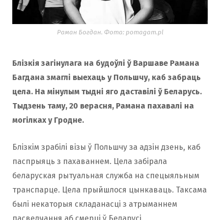
Раман Богдан. Фота: pomagam.pl
Блізкія загінулага на будоўлі ў Варшаве Рамана
Багдана змаглі выехаць у Польшчу, каб забраць
цела. На мінулым тыдні яго даставілі ў Беларусь.
Тыдзень таму, 20 верасня, Рамана пахавалі на
могілках у Гродне.
Блізкім зрабілі візы ў Польшчу за адзін дзень, каб
паспрыяць з пахаваннем. Цела забірала
беларуская рытуальная служба на спецыяльным
транспарце. Цела прыйшлося цынкаваць. Таксама
былі некаторыя складанасці з атрыманнем
пасведчання аб смерці ў Беларусі.