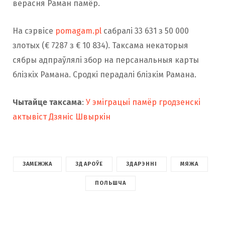
верасня Раман памёр.
На сэрвісе
pomagam.pl
сабралі 33 631 з 50 000
злотых (€ 7287 з € 10 834). Таксама некаторыя
сябры адпраўлялі збор на персанальныя карты
блізкіх Рамана. Сродкі перадалі блізкім Рамана.
Чытайце таксама
:
У эміграцыі памёр гродзенскі
актывіст Дзяніс Швыркін
ЗАМЕЖЖА
ЗДАРОЎЕ
ЗДАРЭННІ
МЯЖА
ПОЛЬШЧА