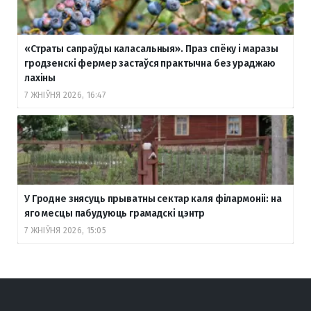
«Страты сапраўды каласальныя». Праз спёку і маразы
гродзенскі фермер застаўся практычна без ураджаю
лахіны
7 ЖНІЎНЯ 2026, 16:47
У Гродне знясуць прыватны сектар каля філармоніі: на
яго месцы пабудуюць грамадскі цэнтр
7 ЖНІЎНЯ 2026, 15:05