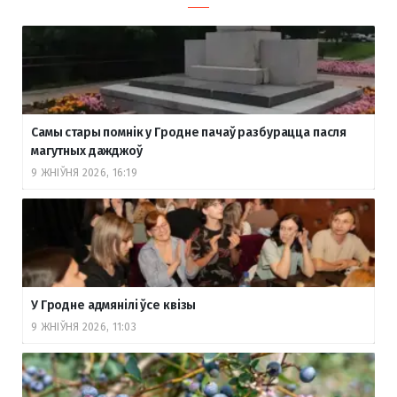
Самы стары помнік у Гродне пачаў разбурацца пасля
магутных дажджоў
9 ЖНІЎНЯ 2026, 16:19
У Гродне адмянілі ўсе квізы
9 ЖНІЎНЯ 2026, 11:03