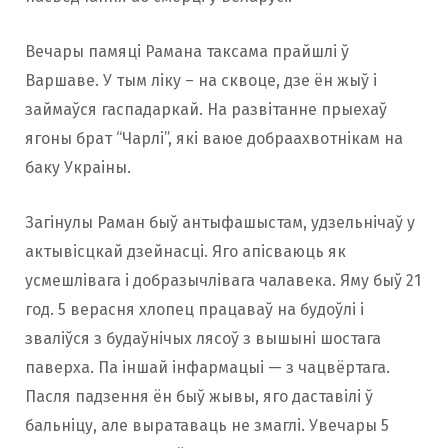
Вечары памяці Рамана таксама прайшлі ў
Варшаве. У тым ліку – на сквоце, дзе ён жыў і
займаўся гаспадаркай. На развітанне прыехаў
ягоны брат “Чарлі”, які ваюе добраахвотнікам на
баку Украіны.
Загінулы Раман быў антыфашыстам, удзельнічаў у
актывісцкай дзейнасці. Яго апісваюць як
усмешлівага і добразычлівага чалавека. Яму быў 21
год. 5 верасня хлопец працаваў на будоўлі і
зваліўся з будаўнічых лясоў з вышыні шостага
паверха. Па іншай інфармацыі — з чацвёртага.
Пасля падзення ён быў жывы, яго даставілі ў
бальніцу, але выратаваць не змаглі. Увечары 5