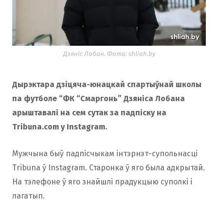
Дзяніс Лобан. Фота: shliah.by
Дырэктара дзіцяча-юнацкай спартыўнай школы
па футболе “ФК “Смаргонь” Дзяніса Лобана
арыштавалі на сем сутак за падпіску на
Tribuna.com у Instagram.
Мужчына быў падпісчыкам інтэрнэт-супольнасці
Tribuna ў Instagram. Старонка ў яго была адкрытай.
На тэлефоне ў яго знайшлі прадукцыю суполкі і
лагатып.