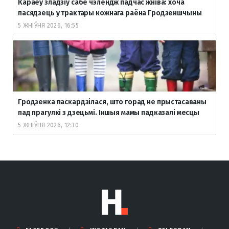
Караеў зладзіў сабе чэлендж падчас жніва: хоча
пасядзець у трактары кожнага раёна Гродзеншчыны
5 ЖНІЎНЯ 2026, 16:55
Гродзенка паскардзілася, што горад не прыстасаваны
пад прагулкі з дзецьмі. Іншыя мамы падказалі месцы
5 ЖНІЎНЯ 2026, 12:30