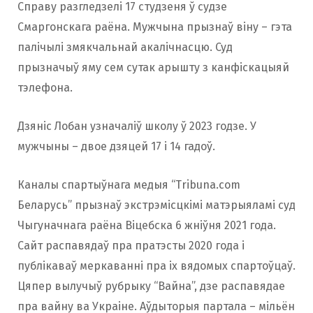
Справу разгледзелі 17 студзеня ў судзе
Смаргонскага раёна. Мужчына прызнаў віну – гэта
палічылі змякчальнай акалічнасцю. Суд
прызначыў яму сем сутак арышту з канфіскацыяй
тэлефона.
Дзяніс Лобан узначаліў школу ў 2023 годзе. У
мужчыны – двое дзяцей 17 і 14 гадоў.
Каналы спартыўнага медыя “Tribuna.com
Беларусь” прызнаў экстрэмісцкімі матэрыяламі суд
Чыгуначнага раёна Віцебска 6 жніўня 2021 года.
Сайт распавядаў пра пратэсты 2020 года і
публікаваў меркаванні пра іх вядомых спартоўцаў.
Цяпер вылучыў рубрыку “Вайна”, дзе распавядае
пра вайну ва Украіне. Аўдыторыя партала – мільён