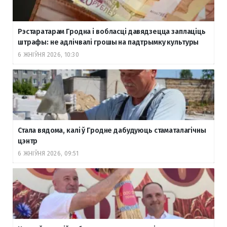
Рэстаратарам Гродна і вобласці давядзецца заплаціць
штрафы: не адлічвалі грошы на падтрымку культуры
6 ЖНІЎНЯ 2026, 10:30
Стала вядома, калі ў Гродне дабудуюць стаматалагічны
цэнтр
6 ЖНІЎНЯ 2026, 09:51