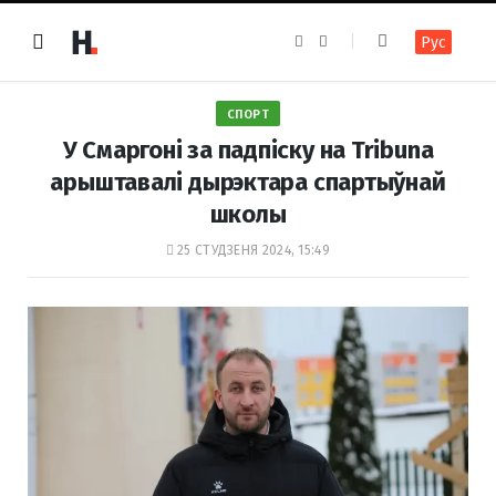
F
I
Рус
a
n
c
s
e
t
b
a
o
g
СПОРТ
o
r
k
a
У Смаргоні за падпіску на Tribuna
m
арыштавалі дырэктара спартыўнай
школы
25 СТУДЗЕНЯ 2024, 15:49