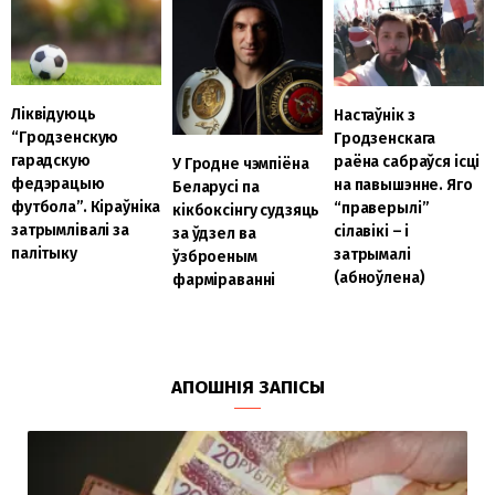
Ліквідуюць
Настаўнік з
“Гродзенскую
Гродзенскага
гарадскую
раёна сабраўся ісці
У Гродне чэмпіёна
федэрацыю
на павышэнне. Яго
Беларусі па
футбола”. Кіраўніка
“праверылі”
кікбоксінгу судзяць
затрымлівалі за
сілавікі – і
за ўдзел ва
палітыку
затрымалі
ўзброеным
(абноўлена)
фарміраванні
АПОШНІЯ ЗАПІСЫ