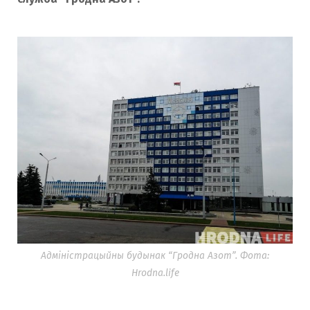
Адміністрацыйны будынак “Гродна Азот”. Фота:
Hrodna.life