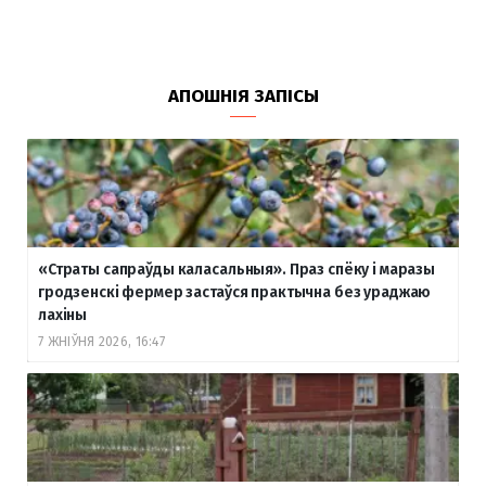
АПОШНІЯ ЗАПІСЫ
«Страты сапраўды каласальныя». Праз спёку і маразы
гродзенскі фермер застаўся практычна без ураджаю
лахіны
7 ЖНІЎНЯ 2026, 16:47