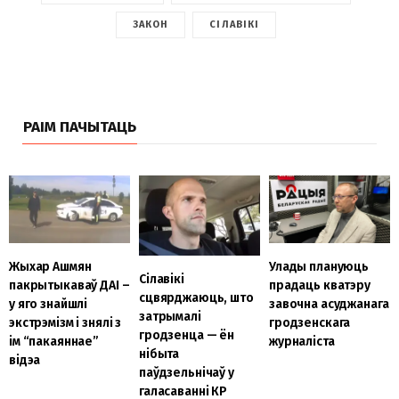
ЗАКОН
СІЛАВІКІ
РАІМ ПАЧЫТАЦЬ
Улады плануюць
Жыхар Ашмян
Сілавікі
прадаць кватэру
пакрытыкаваў ДАІ –
сцвярджаюць, што
завочна асуджанага
у яго знайшлі
затрымалі
гродзенскага
экстрэмізм і знялі з
гродзенца — ён
журналіста
ім “пакаяннае”
нібыта
відэа
паўдзельнічаў у
галасаванні КР