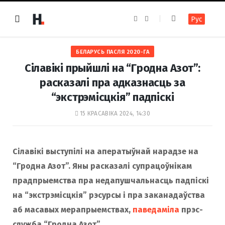
F
I
Рус
a
n
c
s
e
t
b
a
o
g
БЕЛАРУСЬ ПАСЛЯ 2020-ГА
o
r
k
a
Сілавікі прыйшлі на “Гродна Азот”:
m
расказалі пра адказнасць за
“экстрэмісцкія” падпіскі
15 КРАСАВІКА 2024, 14:30
Сілавікі выступілі на аператыўнай нарадзе на
“Гродна Азот”. Яны расказалі супрацоўнікам
прадпрыемства пра недапушчальнасць падпіскі
на “экстрэмісцкія” рэсурсы і пра заканадаўства
аб масавых мерапрыемствах,
паведаміла
прэс-
служба “Гродна Азот”.