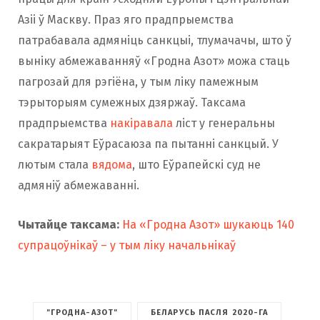
Азіі ў Маскву. Праз яго прадпрыемства
патрабавала адмяніць санкцыі, тлумачачы, што ў
выніку абмежаванняў «Гродна Азот» можа стаць
пагрозай для рэгіёна, у тым ліку памежным
тэрыторыям сумежных дзяржаў. Таксама
прадпрыемства
накіравала
ліст у генеральны
сакратарыят Еўрасаюза па пытанні санкцый. У
лютым стала
вядома
, што Еўрапейскі суд не
адмяніў абмежаванні.
Чытайце таксама:
На «Гродна Азот» шукаюць 140
супрацоўнікаў – у тым ліку начальнікаў
"ГРОДНА-АЗОТ"
БЕЛАРУСЬ ПАСЛЯ 2020-ГА