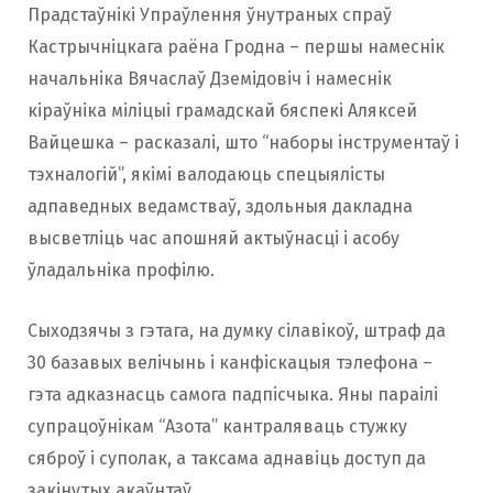
Прадстаўнікі Упраўлення ўнутраных спраў
Кастрычніцкага раёна Гродна – першы намеснік
начальніка Вячаслаў Дземідовіч і намеснік
кіраўніка міліцыі грамадскай бяспекі Аляксей
Вайцешка – расказалі, што “наборы інструментаў і
тэхналогій”, якімі валодаюць спецыялісты
адпаведных ведамстваў, здольныя дакладна
высветліць час апошняй актыўнасці і асобу
ўладальніка профілю.
Сыходзячы з гэтага, на думку сілавікоў, штраф да
30 базавых велічынь і канфіскацыя тэлефона –
гэта адказнасць самога падпісчыка. Яны параілі
супрацоўнікам “Азота” кантраляваць стужку
сяброў і суполак, а таксама аднавіць доступ да
закінутых акаўнтаў.