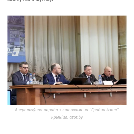
Аператыўная нарада з сілавікамі на “Гродна Азот”.
Крыніца: azot.by