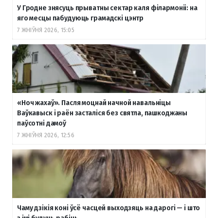
У Гродне знясуць прыватны сектар каля філармоніі: на
яго месцы пабудуюць грамадскі цэнтр
7 ЖНІЎНЯ 2026, 15:05
«Ноч жахаў». Пасля моцнай начной навальніцы
Ваўкавыск і раён засталіся без святла, пашкоджаны
паўсотні дамоў
7 ЖНІЎНЯ 2026, 12:56
Чаму дзікія коні ўсё часцей выходзяць на дарогі — і што