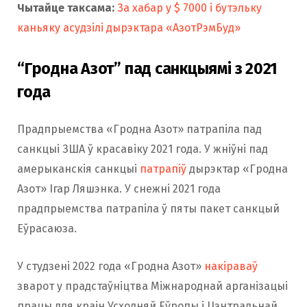
Чытайце таксама:
За хабар у $ 7000 і бутэльку
каньяку асудзілі дырэктара «АзотРэмБуд»
“Гродна Азот” пад санкцыямі з 2021
года
Прадпрыемства «Гродна Азот» патрапіла пад
санкцыі ЗША ў красавіку 2021 года. У жніўні пад
амерыканскія санкцыі
па
т
рапіў
дырэктар «Гродна
Азот» Ігар Ляшэнка. У снежні 2021 года
прадпрыемства патрапіла ў пяты пакет санкцый
Еўрасаюза.
У студзені 2022 года «Гродна Азот»
накіраваў
зварот у прадстаўніцтва Міжнароднай арганізацыі
працы для краін Усходняй Еўропы і Цэнтральнай