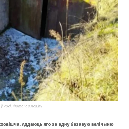
ў Росі. Фота: au.nca.by
ховішча. Аддаюць яго за адну базавую велічыню