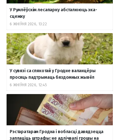
У Румлёўскім лесапарку абсталююць эка-
сцежку
6 ЖНІЎНЯ 2026, 13:22
У сувязі са спякотай у Гродне валанцёры
просяць падтрымаць бяздомных жывёл
6 ЖНІЎНЯ 2026, 12:45
Рэстаратарам Гродна і вобласці давядзецца
заплаціць штрафы: не адлічвалі грошы на