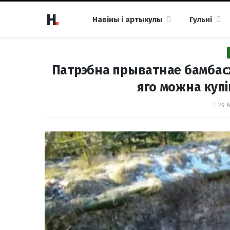
Навіны і артыкулы
Гульні
Патрэбна прыватнае бамбасх
яго можна купі
29 М