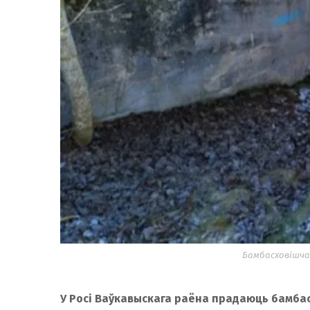
Бамбасховішча 
У Росі Ваўкавыскага раёна прадаюць бамбас