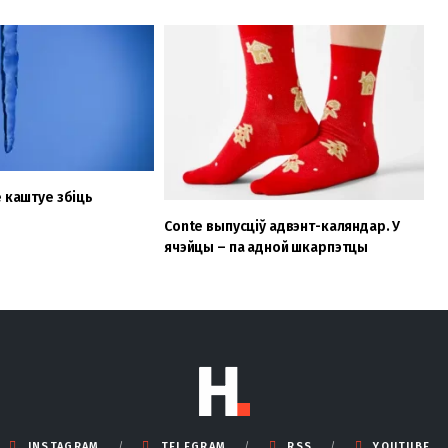
е каштуе збіць
Conte выпусціў адвэнт-каляндар. У
ячэйцы – па адной шкарпэтцы
INSTAGRAM
TELEGRAM
RSS
YOUTUBE