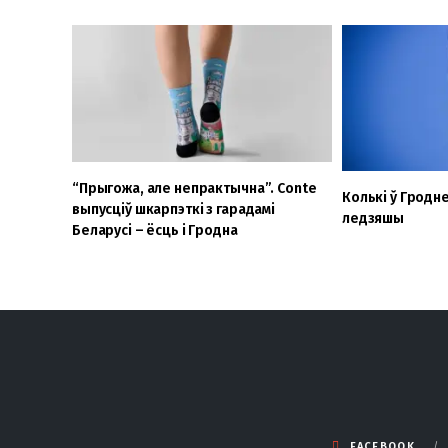
“Прыгожа, але непрактычна”. Conte
Колькі ў Гродн
выпусціў шкарпэткі з гарадамі
ледзяшы
Беларусі – ёсць і Гродна
FACEBOOK