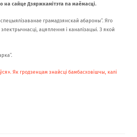
о на сайце Дзяржкамітэта па маёмасці.
 спецыялізаванае грамадзянскай абароны”. Яго
 электрычнасці, ацяплення і каналізацыі. З якой
рка”.
ўся». Як гродзенцам знайсці бамбасховішчы, калі