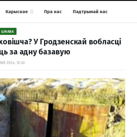
Карыснае
Пра нас
Падтрымай нас
ЦІКАВА
овішча? У Гродзенскай вобласці
ць за адну базавую
АЯ 2024, 12:43