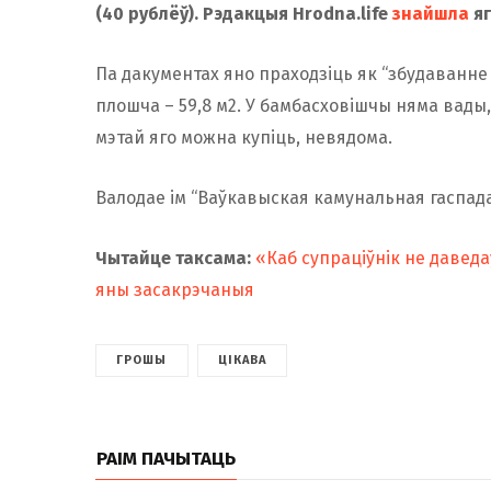
(40 рублёў). Рэдакцыя Hrodna.life
знайшла
яг
Па дакументах яно праходзіць як “збудаванне
плошча – 59,8 м2. У бамбасховішчы няма вады,
мэтай яго можна купіць, невядома.
Валодае ім “Ваўкавыская камунальная гаспада
Чытайце таксама:
«Каб супраціўнік не даведа
яны засакрэчаныя
ГРОШЫ
ЦІКАВА
РАІМ ПАЧЫТАЦЬ