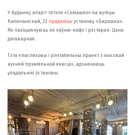
У будынку апарт-гатэля «Семашко» на вуліцы
Калючынскай, 23
прадаюць
установу «Барашка».
Яе пазіцыянуюць як лаўнж-кафэ і рэстаран. Цана
дагаварная.
Гэта «паспяховы і рэнтабельны праект з высокай
кухняй прэміяльнай якасці», адзначаюць
уладальнікі ўстановы.