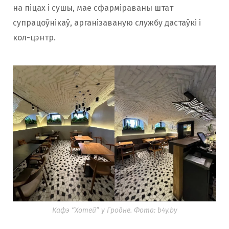
на піцах і сушы, мае сфарміраваны штат
супрацоўнікаў, арганізаваную службу дастаўкі і
кол-цэнтр.
Кафэ “Хотей” у Гродне. Фота: b4y.by