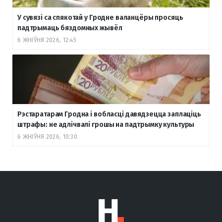
У сувязі са спякотай у Гродне валанцёры просяць
падтрымаць бяздомных жывёл
6 ЖНІЎНЯ 2026, 12:45
Рэстаратарам Гродна і вобласці давядзецца заплаціць
штрафы: не адлічвалі грошы на падтрымку культуры
6 ЖНІЎНЯ 2026, 10:30