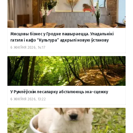
Мясцовы бізнес у Гродне пашыраецца. Уладальнікі
гатэля і кафэ “Культура” адкрылі новую ўстанову
6 ЖНІЎНЯ 2026, 14:17
У Румлёўскім лесапарку абсталююць эка-сцежку
6 ЖНІЎНЯ 2026, 13:22