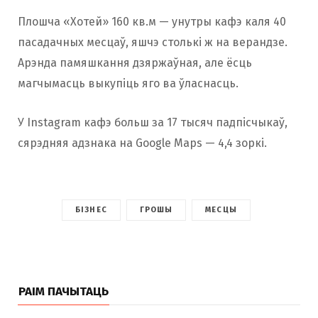
Плошча «Хотей» 160 кв.м — унутры кафэ каля 40
пасадачных месцаў, яшчэ столькі ж на верандзе.
Арэнда памяшкання дзяржаўная, але ёсць
магчымасць выкупіць яго ва ўласнасць.
У Instagram кафэ больш за 17 тысяч падпісчыкаў,
сярэдняя адзнака на Google Maps — 4,4 зоркі.
БІЗНЕС
ГРОШЫ
МЕСЦЫ
РАІМ ПАЧЫТАЦЬ