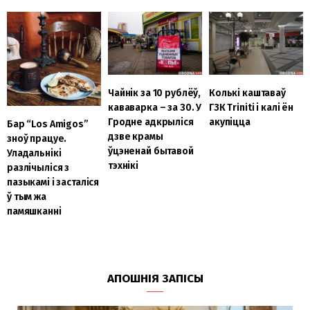
Чайнік за 10 рублёў,
Колькі каштаваў
кававарка – за 30. У
ГЗК Triniti і калі ён
Гродне адкрыліся
акупіцца
Бар “Los Amigos”
дзве крамы
зноў працуе.
ўцэненай бытавой
Уладальнікі
тэхнікі
разлічыліся з
пазыкамі і засталіся
ў тым жа
памяшканні
АПОШНІЯ ЗАПІСЫ