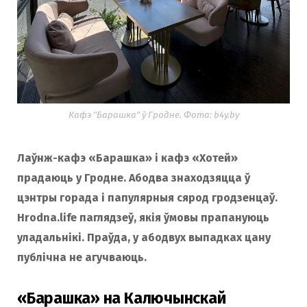
Кафэ "Барашка" ў Гродне. Фота: b4y.by
Лаўнж-кафэ «Барашка» і кафэ «Хотей»
прадаюць у Гродне. Абодва знаходзяцца ў
цэнтры горада і папулярныя сярод гродзенцаў.
Hrodna.life паглядзеў, якія ўмовы прапануюць
уладальнікі. Праўда, у абодвух выпадках цану
публічна не агучваюць.
«Барашка» на Калючынскай