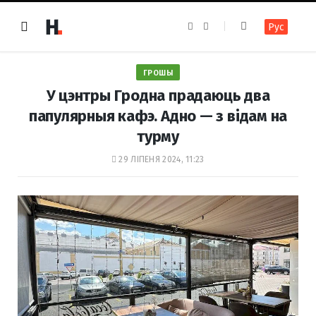
F
I
Рус
a
n
c
s
e
t
b
a
o
g
ГРОШЫ
o
r
k
a
У цэнтры Гродна прадаюць два
m
папулярныя кафэ. Адно — з відам на
турму
29 ЛІПЕНЯ 2024, 11:23