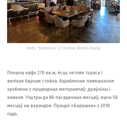
Кафэ “Барашка” ў Гродне. Фота: b4y.by
Плошча кафэ 270 кв.м, ёсць летняя тэраса і
вялікая барная стойка. Аздабленне памяшкання
зроблена з прыродных матэрыялаў: драўніны і
каменя. Унутры да 80 пасадачных месцаў, яшчэ 50
месцаў на верандзе. Працуе «Барашка» з 2018
года.