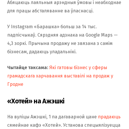
Абяцаюць лаяльныя арэндныя ўмовы і неабходнае
для працы абсталяванне ва ўласнасці.
У Instagram «Барашка» больш за 14 тыс.
падпісчыкаў. Сярэдняя адзнака на Google Maps —
4,3 зоркі. Прычына продажу не звязана з самім
бізнесам, дадаюць уладальнікі.
Чытайце таксама:
Які гатовы бізнес у сферы
грамадскага харчавання выставілі на продаж у
Гродне
«Хотей» на Ажэшкі
На вуліцы Ажэшкі, 1 па дагаварной цане
прадаюць
сямейнае кафэ «Хотей». Установа спецыялізуецца