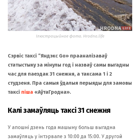
Ілюстрацыйнае фота. Hrodna.life
Сэрвіс таксі “Яндэкс Go» прааналізаваў
статыстыку за мінулы год і назваў самы выгадны
час для паездак 31 снежня, а таксама 1 і 2
студзеня. Пра самыя ўдалыя перыяды для замовы
таксі
піша
«АўтаГродна».
Калі замаўляць таксі 31 снежня
У апошні дзень года машыну больш выгадна
замаўляць у інтэрвале з 10:00 да 15:00. У другой