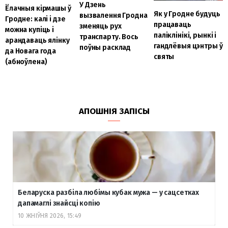
У Дзень
Ёлачныя кірмашы ў
Як у Гродне будуць
вызвалення Гродна
Гродне: калі і дзе
працаваць
зменяць рух
можна купіць і
паліклінікі, рынкі і
транспарту. Вось
арандаваць ялінку
гандлёвыя цэнтры ў
поўны расклад
да Новага года
святы
(абноўлена)
АПОШНІЯ ЗАПІСЫ
Беларуска разбіла любімы кубак мужа — у сацсетках
дапамаглі знайсці копію
10 ЖНІЎНЯ 2026, 15:49