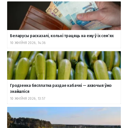
Беларусы расказалі, колькі трацяць на ежу ў іх сем’ях
10 ЖНІЎНЯ 2026, 14:36
Гродзенка бясплатна раздае кабачкі — ахвочыя ўжо
знайшліся
10 ЖНІЎНЯ 2026, 13:57