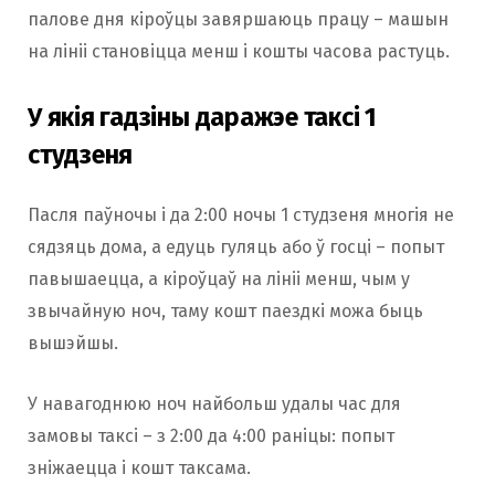
палове дня кіроўцы завяршаюць працу – машын
на лініі становіцца менш і кошты часова растуць.
У якія гадзіны даражэе таксі 1
студзеня
Пасля паўночы і да 2:00 ночы 1 студзеня многія не
сядзяць дома, а едуць гуляць або ў госці – попыт
павышаецца, а кіроўцаў на лініі менш, чым у
звычайную ноч, таму кошт паездкі можа быць
вышэйшы.
У навагоднюю ноч найбольш удалы час для
замовы таксі – з 2:00 да 4:00 раніцы: попыт
зніжаецца і кошт таксама.