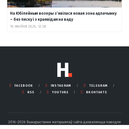
На Юбілейным возеры з’явілася новая зона адпачынку
– без пяску і з краявідам на ваду
10 ЖНІЎНЯ 2026, 12:38
FACEBOOK
INSTAGRAM
TELEGRAM
RSS
YOUTUBE
ВКОНТАКТЕ
2016-2026 Выкарыстанне матэрыялаў сайта дазваляецца паводле
правілаў ліцэнзіі Creative Commons BY-SA 4.0 Int са спасылкай на