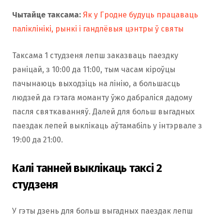
Чытайце таксама:
Як у Гродне будуць працаваць
паліклінікі, рынкі і гандлёвыя цэнтры ў святы
Таксама 1 студзеня лепш заказваць паездку
раніцай, з 10:00 да 11:00, тым часам кіроўцы
пачынаюць выходзіць на лінію, а большасць
людзей да гэтага моманту ўжо дабраліся дадому
пасля святкаванняў. Далей для больш выгадных
паездак лепей выклікаць аўтамабіль у інтэрвале з
19:00 да 21:00.
Калі танней выклікаць таксі 2
студзеня
У гэты дзень для больш выгадных паездак лепш