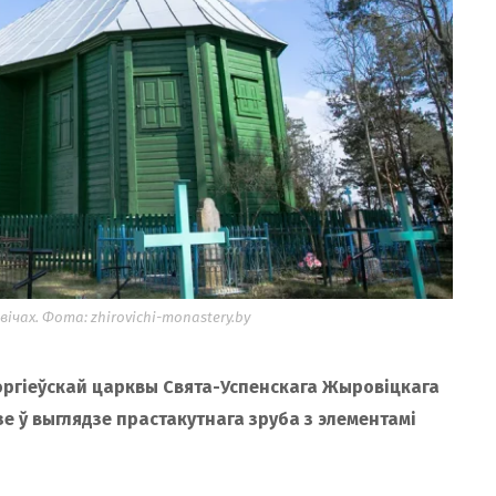
ічах. Фота: zhirovichi-monastery.by
оргіеўскай царквы Свята-Успенскага Жыровіцкага
е ў выглядзе прастакутнага зруба з элементамі