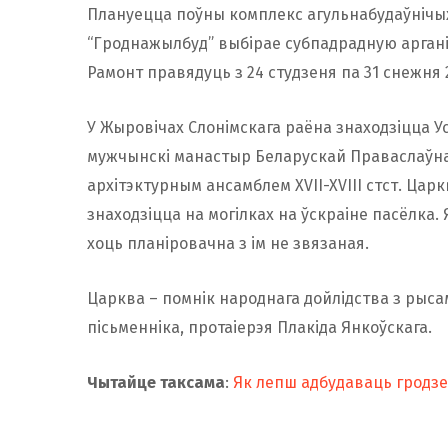
Плануецца поўны комплекс агульнабудаўнічых 
“Гроднажылбуд” выбірае субпадрадную арган
Рамонт правядуць з 24 студзеня па 31 снежня 2
У Жыровічах Слонімскага раёна знаходзіцца У
мужчынскі манастыр Беларускай Праваслаўна
архітэктурным ансамблем XVII-XVIII стст. Цар
знаходзіцца на могілках на ўскраіне пасёлка.
хоць планіровачна з ім не звязаная.
Царква – помнік народнага дойлідства з рысам
пісьменніка, протаіерэя Плакіда Янкоўскага.
Чытайце таксама
:
Як лепш адбудаваць гродзе