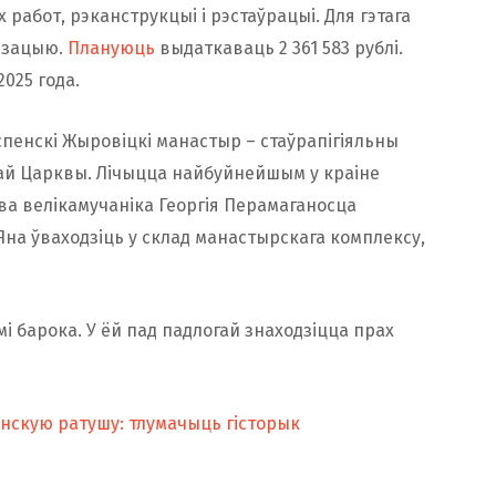
работ, рэканструкцыі і рэстаўрацыі. Для гэтага
ізацыю.
Плануюць
выдаткаваць 2 361 583 рублі.
025 года.
спенскі Жыровіцкі манастыр – стаўрапігіяльны
й Царквы. Лічыцца найбуйнейшым у краіне
ква велікамучаніка Георгія Перамаганосца
 Яна ўваходзіць у склад манастырскага комплексу,
і барока. У ёй пад падлогай знаходзіцца прах
нскую ратушу: тлумачыць гісторык