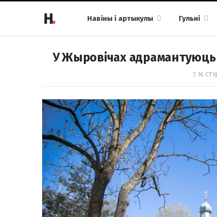
Навіны і артыкулы
Гульні
У Жыровічах адрамантуюць
16 СТУ