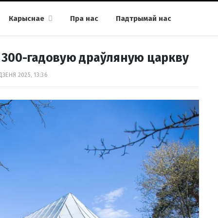
Карыснае
Пра нас
Падтрымай нас
 300-гадовую драўляную царкву
ДЗЕНЯ 2025, 13:36