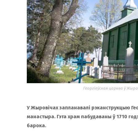
Георгіеўская царква ў Жыров
У Жыровічах запланавалі рэканструкцыю Ге
манастыра. Гэта храм пабудаваны ў 1710 годз
барока.