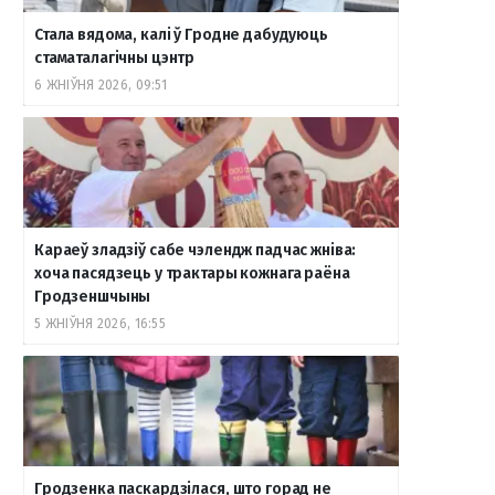
Стала вядома, калі ў Гродне дабудуюць
стаматалагічны цэнтр
6 ЖНІЎНЯ 2026, 09:51
Караеў зладзіў сабе чэлендж падчас жніва:
хоча пасядзець у трактары кожнага раёна
Гродзеншчыны
5 ЖНІЎНЯ 2026, 16:55
Гродзенка паскардзілася, што горад не