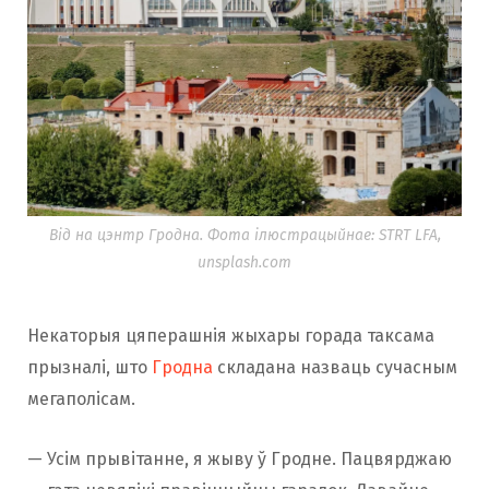
Від на цэнтр Гродна. Фота ілюстрацыйнае: STRT LFA,
unsplash.com
Некаторыя цяперашнія жыхары горада таксама
прызналі, што
Гродна
складана назваць сучасным
мегаполісам.
— Усім прывітанне, я жыву ў Гродне. Пацвярджаю