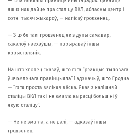
— гэта невялікі правінцыйны гарадок. Давайце
яшчэ накідайце пра сталіцу ВКЛ, абласны цэнтр і
сотні тысяч жыхароў, — напісаў гродзенец.
— З цябе такі гродзенец як з дупы самавар,
сакалоў наехаўшы, — парыраваў іншы
карыстальнік.
На што хлопец сказаў, што гэта “рэакцыя тыповага
ўшчэмленага правінцыяла” і адзначыў, што Гродна
— “гэта проста вялікая вёска. Якая з калішняй
сталіцы ВКЛ так і не змагла вырасці больш ні ў
якую сталіцу”.
— Не не змагла, а не далі, — адказаў іншы
гродзенец.