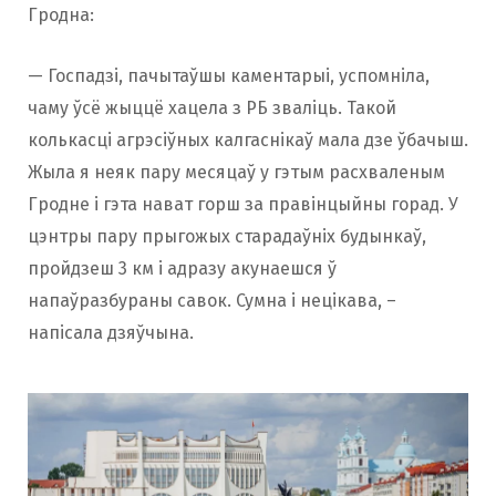
Гродна:
— Госпадзі, пачытаўшы каментарыі, успомніла,
чаму ўсё жыццё хацела з РБ зваліць. Такой
колькасці агрэсіўных калгаснікаў мала дзе ўбачыш.
Жыла я неяк пару месяцаў у гэтым расхваленым
Гродне і гэта нават горш за правінцыйны горад. У
цэнтры пару прыгожых старадаўніх будынкаў,
пройдзеш 3 км і адразу акунаешся ў
напаўразбураны савок. Сумна і нецікава, –
напісала дзяўчына.