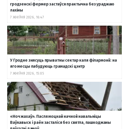
гродзенскі фермер застаўся практычна без ураджаю
лахіны
7 ЖНІЎНЯ 2026, 16:47
У Гродне знясуць прыватны сектар каля філармоніі: на
яго месцы пабудуюць грамадскі цэнтр
7 ЖНІЎНЯ 2026, 15:05
«Ноч жахаў». Пасля моцнай начной навальніцы
Ваўкавыск і раён засталіся без святла, пашкоджаны
паўсотні дамоў