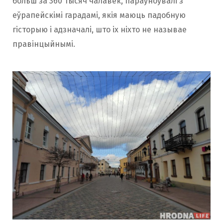
больш за 360 тысяч чалавек, параўноўвалі з
еўрапейскімі гарадамі, якія маюць падобную
гісторыю і адзначалі, што іх ніхто не называе
правінцыйнымі.