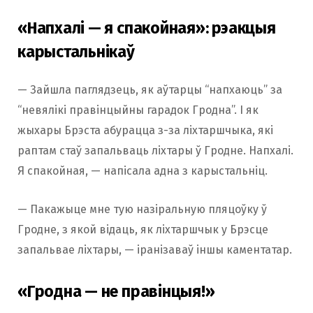
«Напхалі — я спакойная»: рэакцыя
карыстальнікаў
— Зайшла паглядзець, як аўтарцы “напхаюць” за
“невялікі правінцыйны гарадок Гродна”. І як
жыхары Брэста абурацца з-за ліхтаршчыка, які
раптам стаў запальваць ліхтары ў Гродне. Напхалі.
Я спакойная, — напісала адна з карыстальніц.
— Пакажыце мне тую назіральную пляцоўку ў
Гродне, з якой відаць, як ліхтаршчык у Брэсце
запальвае ліхтары, — іранізаваў іншы каментатар.
«Гродна — не правінцыя!»