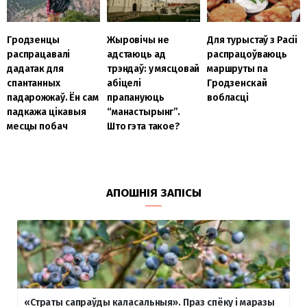
Гродзенцы
Жыровічы не
Для турыстаў з Расіі
распрацавалі
адстаюць ад
распрацоўваюць
дадатак для
трэндаў: у мясцовай
маршруты па
спантанных
абіцелі
Гродзенскай
падарожжаў. Ён сам
прапануюць
вобласці
падкажа цікавыя
“манастырынг”.
месцы побач
Што гэта такое?
АПОШНІЯ ЗАПІСЫ
«Страты сапраўды каласальныя». Праз спёку і маразы