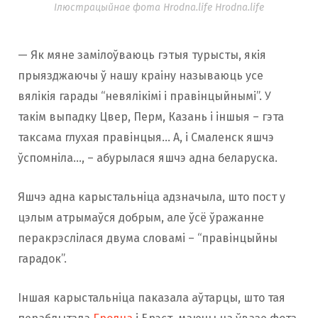
Ілюстрацыйнае фота Hrodna.life Hrodna.life
— Як мяне замілоўваюць гэтыя турысты, якія
прыязджаючы ў нашу краіну называюць усе
вялікія гарады “невялікімі і правінцыйнымі”. У
такім выпадку Цвер, Перм, Казань і іншыя – гэта
таксама глухая правінцыя… А, і Смаленск яшчэ
ўспомніла…, – абурылася яшчэ адна беларуска.
Яшчэ адна карыстальніца адзначыла, што пост у
цэлым атрымаўся добрым, але ўсё ўражанне
перакрэслілася двума словамі – “правінцыйны
гарадок”.
Іншая карыстальніца паказала аўтарцы, што тая