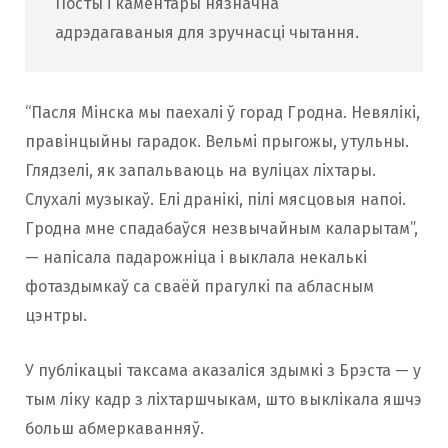
Посты і каментары нязначна
адрэдагаваныя для зручнасці чытання.
“Пасля Мінска мы паехалі ў горад Гродна. Невялікі,
правінцыйны гарадок. Вельмі прыгожы, утульны.
Глядзелі, як запальваюць на вуліцах ліхтары.
Слухалі музыкаў. Елі дранікі, пілі мясцовыя напоі.
Гродна мне спадабаўся незвычайным каларытам”,
— напісала падарожніца і выклала некалькі
фотаздымкаў са сваёй прагулкі па абласным
цэнтры.
У публікацыі таксама аказаліся здымкі з Брэста — у
тым ліку кадр з ліхтаршчыкам, што выклікала яшчэ
больш абмеркаванняў.