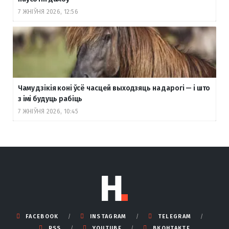
7 ЖНІЎНЯ 2026, 12:56
Чаму дзікія коні ўсё часцей выходзяць на дарогі — і што
з імі будуць рабіць
7 ЖНІЎНЯ 2026, 10:45
FACEBOOK
INSTAGRAM
TELEGRAM
RSS
YOUTUBE
ВКОНТАКТЕ