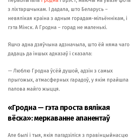
пераблытала
Грод
н
а
і Брэст, маючы на ўвазе фота
з ліхтаршчыкам. І дадала, што Беларусь –
невялікая краіна з адным горадам-мільённікам, і
гэта Мінск. А Гродна – горад не маленькі.
Яшчэ адна дзяўчына адзначыла, што ёй няма чаго
дадаць да іншых адказаў і сказала:
— Люблю Гродна ўсёй душой, адзін з самых
прыгожых, атмасферных гарадоў, у якім прайшла
палова майго жыцця.
«Гродна — гэта проста вялікая
вёска»: меркаванне апанентаў
Але былі і тыя, якія пагадзіліся з правінцыйнасцю