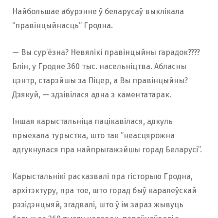
Найбольшае абурэнне ў беларусаў выклікала
“правінцыйнасць” Гродна.
— Вы сур’ёзна? Невялікі правінцыйны гарадок????
Блін, у Гродне 360 тыс. насельніцтва. Абласны
цэнтр, старэйшы за Піцер, а Вы правінцыйны?
Дзякуй, — здзівілася адна з каментатарак.
Іншая карыстальніца пацікавілася, адкуль
прыехала турыстка, што так ”неасцярожна
адгукнулася пра найпрыгажэйшы горад Беларусі”.
Карыстальнікі расказвалі пра гісторыю Гродна,
архітэктуру, пра тое, што горад быў каралеўскай
рэзідэнцыяй, згадвалі, што ў ім зараз жывуць