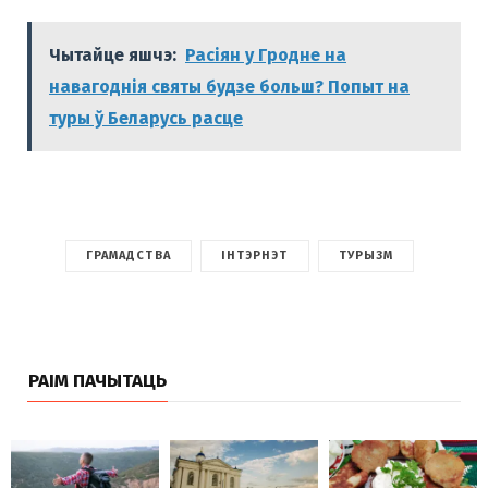
Чытайце яшчэ:
Расіян у Гродне на
навагоднія святы будзе больш? Попыт на
туры ў Беларусь расце
ГРАМАДСТВА
ІНТЭРНЭТ
ТУРЫЗМ
РАІМ ПАЧЫТАЦЬ