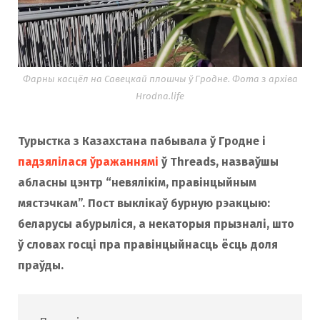
Фарны касцёл на Савецкай плошчы ў Гродне. Фота з архіва
Hrodna.life
Турыстка з Казахстана пабывала ў Гродне і
падзялілася ўражаннямі
ў Threads, назваўшы
абласны цэнтр “невялікім, правінцыйным
мястэчкам”. Пост выклікаў бурную рэакцыю:
беларусы абурыліся, а некаторыя прызналі, што
ў словах госці пра правінцыйнасць ёсць доля
праўды.