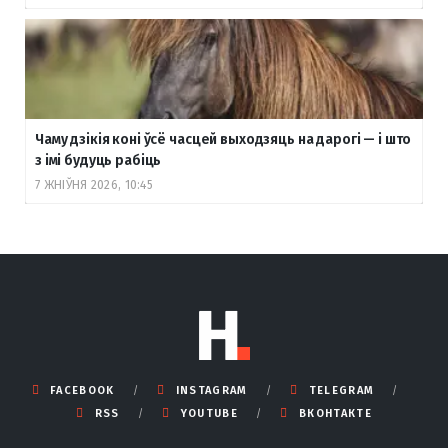
Чаму дзікія коні ўсё часцей выходзяць на дарогі — і што
з імі будуць рабіць
7 ЖНІЎНЯ 2026, 10:45
FACEBOOK
INSTAGRAM
TELEGRAM
RSS
YOUTUBE
ВКОНТАКТЕ