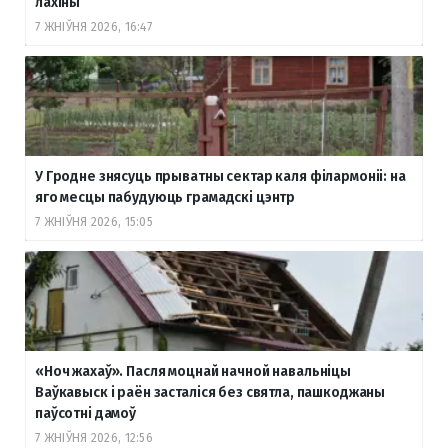
лахіны
7 ЖНІЎНЯ 2026, 16:47
У Гродне знясуць прыватны сектар каля філармоніі: на
яго месцы пабудуюць грамадскі цэнтр
7 ЖНІЎНЯ 2026, 15:05
«Ноч жахаў». Пасля моцнай начной навальніцы
Ваўкавыск і раён засталіся без святла, пашкоджаны
паўсотні дамоў
7 ЖНІЎНЯ 2026, 12:56