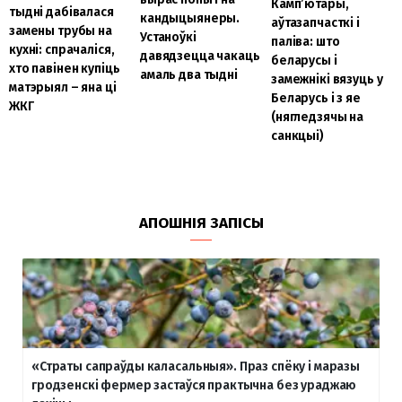
Камп’ютары,
тыдні дабівалася
кандыцыянеры.
аўтазапчасткі і
замены трубы на
Устаноўкі
паліва: што
кухні: спрачаліся,
давядзецца чакаць
беларусы і
хто павінен купіць
амаль два тыдні
замежнікі вязуць у
матэрыял – яна ці
Беларусь і з яе
ЖКГ
(нягледзячы на
санкцыі)
АПОШНІЯ ЗАПІСЫ
«Страты сапраўды каласальныя». Праз спёку і маразы
гродзенскі фермер застаўся практычна без ураджаю