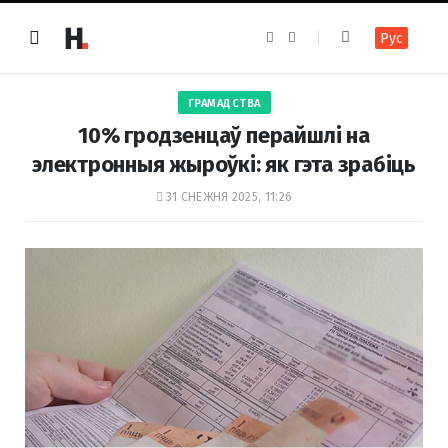
F
I
Рус
a
n
c
s
e
t
b
a
o
g
ГРАМАДСТВА
o
r
k
a
10% гродзенцаў перайшлі на
m
электронныя жыроўкі: як гэта зрабіць
31 СНЕЖНЯ 2025, 11:26