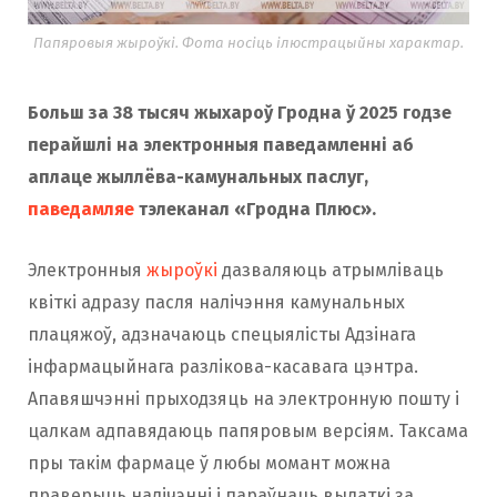
Папяровыя жыроўкі. Фота носіць ілюстрацыйны характар.
Больш за 38 тысяч жыхароў Гродна ў 2025 годзе
перайшлі на электронныя паведамленні аб
аплаце жыллёва-камунальных паслуг,
паведамляе
тэлеканал «Гродна Плюс».
Электронныя
жыроўкі
дазваляюць атрымліваць
квіткі адразу пасля налічэння камунальных
плацяжоў, адзначаюць спецыялісты Адзінага
інфармацыйнага разлікова-касавага цэнтра.
Апавяшчэнні прыходзяць на электронную пошту і
цалкам адпавядаюць папяровым версіям. Таксама
пры такім фармаце ў любы момант можна
праверыць налічэнні і параўнаць выдаткі за