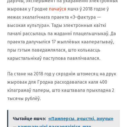
Дарэчы, эксперымент па ўкараненні электронных
жыровак у Гродне
пачаўся
яшчэ ў 2018 годзе ў
межах экалагічнага праекта «Э-фактура —
высокая культура». Тады электронныя квіткі
пачалі рассылаць па жаданні плацельшчыкаў. Да
праекта далучыліся 17 жыллёвых кааператываў,
пры гэтым паведамлялася, што колькасць
карыстальнікаў паступова павялічвалася.
Па стане на 2018 год у сярэднім штомесяц на друк
жыровак для Гродна расходавалася каля 400
кілаграмаў паперы, што каштавала прыкладна 2
тысячы рублёў.
Чытайце яшчэ:
«Памперсы, ачысткі, анучы»
— камунальнікі паскардзіліся, што