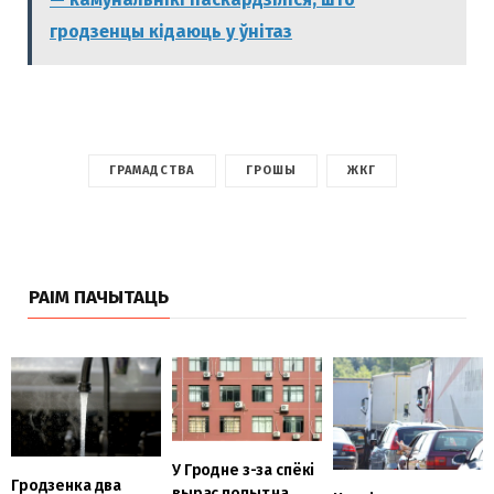
гродзенцы кідаюць у ўнітаз
ГРАМАДСТВА
ГРОШЫ
ЖКГ
РАІМ ПАЧЫТАЦЬ
У Гродне з-за спёкі
Гродзенка два
вырас попыт на