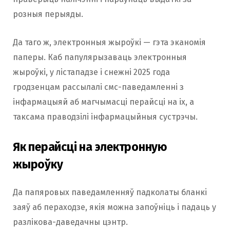
розныя перыяды.
Да таго ж, электронныя жыроўкі — гэта эканомія
паперы. Каб папулярызаваць электронныя
жыроўкі, у лістападзе і снежні 2025 года
гродзенцам рассылалі смс-паведамленні з
інфармацыяй аб магчымасці перайсці на іх, а
таксама праводзілі інфармацыйныя сустрэчы.
Як перайсці на электронную
жыроўку
Да папяровых паведамленняў падколаты бланкi
заяў аб пераходзе, якія можна запоўніць і падаць у
разлікова-даведачны цэнтр.