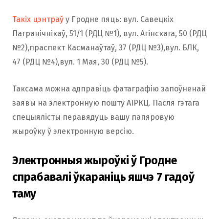
Такіх цэнтраў
у Гродне пяць: вул. Савецкіх
Пагранічнікаў, 51/1 (РДЦ №1), вул. Агінскага, 50 (РДЦ
№2),праспект Касманаўтаў, 37 (РДЦ №3),вул. БЛК,
47 (РДЦ №4),вул. 1 Мая, 30 (РДЦ №5).
Таксама можна адправіць фатаграфію запоўненай
заявы на электронную пошту АІРКЦ. Пасля гэтага
спецыялісты перавядуць вашу папяровую
жыроўку ў электронную версію.
Электронныя жыроўкі ў Гродне
спрабавалі ўкараніць яшчэ 7 гадоў
таму