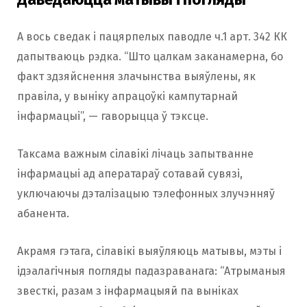
А вось сведак і пацярпелых паводле ч.1 арт. 342 КК
дапытваюць рэдка. “Што цалкам заканамерна, бо
факт здзяйснення злачынства выяўлены, як
правіла, у выніку апрацоўкі кампутарнай
інфармацыі”, — гаворыцца ў тэксце.
Таксама важным сілавікі лічаць запытванне
інфармацыі ад аператараў сотавай сувязі,
уключаючы дэталізацыю тэлефонных злучэнняў
абанента.
Акрамя гэтага, сілавікі выяўляюць матывы, мэты і
ідэалагічныя погляды падазраванага: “Атрыманыя
звесткі, разам з інфармацыяй па выніках