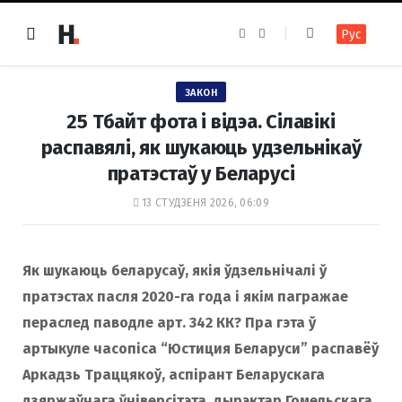
F
I
Рус
a
n
c
s
e
t
b
a
o
g
ЗАКОН
o
r
k
a
25 Тбайт фота і відэа. Сілавікі
m
распавялі, як шукаюць удзельнікаў
пратэстаў у Беларусі
13 СТУДЗЕНЯ 2026, 06:09
Як шукаюць беларусаў, якія ўдзельнічалі ў
пратэстах пасля 2020-га года і якім пагражае
пераслед паводле арт. 342 КК? Пра гэта ў
артыкуле часопіса “
Юстиция Беларуси
” распавёў
Аркадзь Траццякоў, аспірант Беларускага
дзяржаўнага ўніверсітэта, дырэктар Гомельскага