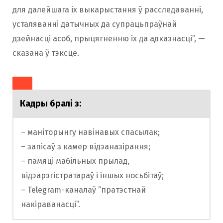
для далейшага іх выкарыстання ў расследаванні,
усталяванні датычных да супрацьпраўнай
дзейнасці асоб, прыцягненню іх да адказнасці”, —
сказана ў тэксце.
Кадры бралі з:
– маніторынгу навінавых спасылак;
– запісаў з камер відэаназірання;
– памяці мабільных прылад,
відэарэгістратараў і іншых носьбітаў;
– Telegram-каналаў “пратэстнай
накіраванасці”.