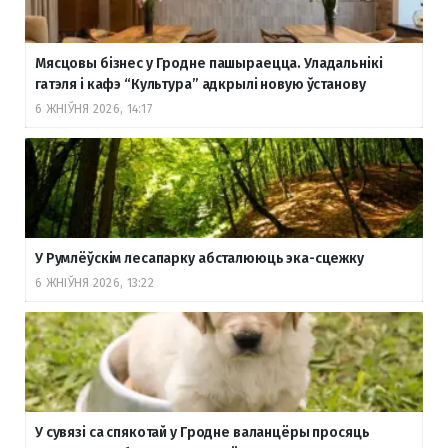
Мясцовы бізнес у Гродне пашыраецца. Уладальнікі
гатэля і кафэ “Культура” адкрылі новую ўстанову
6 ЖНІЎНЯ 2026, 14:17
У Румлёўскім лесапарку абсталююць эка-сцежку
6 ЖНІЎНЯ 2026, 13:22
У сувязі са спякотай у Гродне валанцёры просяць