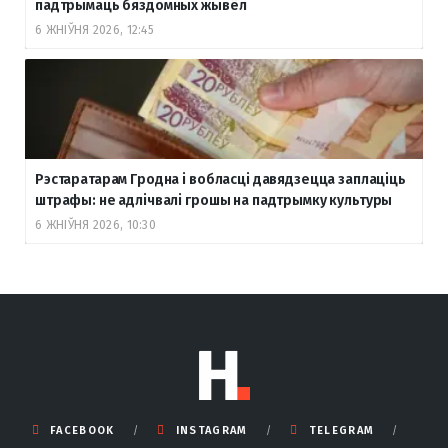
падтрымаць бяздомных жывёл
6 ЖНІЎНЯ 2026, 12:45
Рэстаратарам Гродна і вобласці давядзецца заплаціць
штрафы: не адлічвалі грошы на падтрымку культуры
6 ЖНІЎНЯ 2026, 10:30
FACEBOOK
INSTAGRAM
TELEGRAM