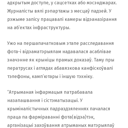
адкрытым доступе, у сацсетках або мэсэнджарах.
Журналісты вялі рэпартажы з месцаў падзей. У
рэжыме запісу працавалі камеры відэаназірання
на аб’ектах інфраструктуры.
Ужо на першапачатковым этапе расследавання
фота-і відэаматэрыялам надавалася асаблівае
значэнне як крыніцы прамых доказаў. Таму пры
ператрусах і аглядах абавязкова канфіскоўвалі
тэлефоны, камп’ютары і іншую тэхніку.
“Атрыманая інфармацыя патрабавала
назапашвання і сістэматызацыі. У
крыміналістычных падраздзяленнях пачалася
праца па фарміраванні фота(відэа)тэк,
арганізацыі захоўвання атрыманых матэрыялаў