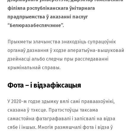
філіяла рэспубліканскага ўнітарнага
прадпрыемства ў аказанні паслуг
“Белюразабеспячэнне”.
Прыкметы злачынства знаходзіць супрацоўнік
органаў дазнання ў ходзе аператыўна-вышуковай
дзейнасці альбо следчы пры расследаванні
крымінальнай справы.
Фота – і відэафіксацыя
У 2020-м годзе здымку вялі самі праваахоўнікі,
сказана ў тэксце. Пратэстоўцы таксама
самастойна фатаграфавалі і запісвалі на відэа
сябе і іншых. Многія размяшчалі фота і відэа ў