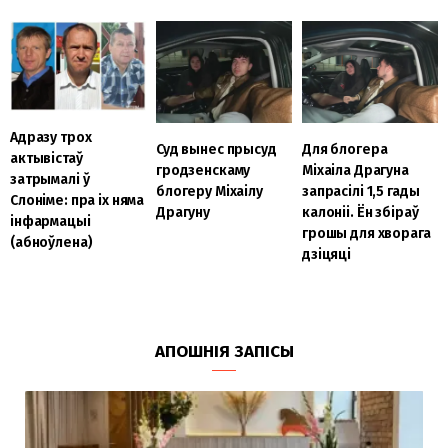
Адразу трох
Суд вынес прысуд
Для блогера
актывістаў
гродзенскаму
Міхаіла Драгуна
затрымалі ў
блогеру Міхаілу
запрасілі 1,5 гады
Слоніме: пра іх няма
Драгуну
калоніі. Ён збіраў
інфармацыі
грошы для хворага
(абноўлена)
дзіцяці
АПОШНІЯ ЗАПІСЫ