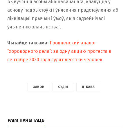
вывучэння асобы абвінавачанага, кладуцца ў
аснову падрыхтоўкі і ўнясення прадстаўлення аб
ліквідацыі прычын і ўмоў, якія садзейнічалі
ўчыненню злачынства”.
Чытайце таксама:
Гродненский аналог
“хороводного дела”: за одну акцию протеста в
сентябре 2020 года судят десятки человек
ЗАКОН
СУДЫ
ЦІКАВА
РАІМ ПАЧЫТАЦЬ