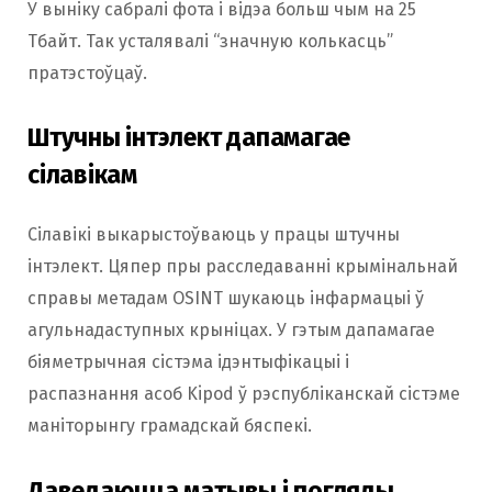
У выніку сабралі фота і відэа больш чым на 25
Тбайт. Так усталявалі “значную колькасць”
пратэстоўцаў.
Штучны інтэлект дапамагае
сілавікам
Сілавікі выкарыстоўваюць у працы штучны
інтэлект. Цяпер пры расследаванні крымінальнай
справы метадам OSINT шукаюць інфармацыі ў
агульнадаступных крыніцах. У гэтым дапамагае
біяметрычная сістэма ідэнтыфікацыі і
распазнання асоб Kipod ў рэспубліканскай сістэме
маніторынгу грамадскай бяспекі.
Даведаюцца матывы і погляды