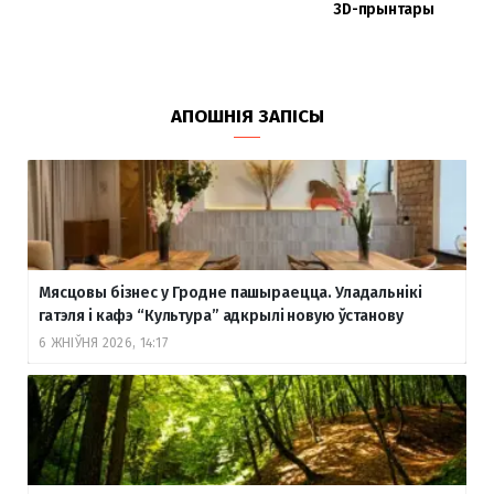
3D-прынтары
АПОШНІЯ ЗАПІСЫ
Мясцовы бізнес у Гродне пашыраецца. Уладальнікі
гатэля і кафэ “Культура” адкрылі новую ўстанову
6 ЖНІЎНЯ 2026, 14:17