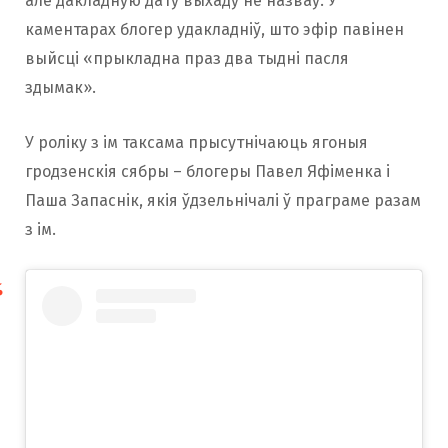
але дакладную дату выхаду не назваў. У
каментарах блогер удакладніў, што эфір павінен
выйсці «прыкладна праз два тыдні пасля
здымак».
У роліку з ім таксама прысутнічаюць ягоныя
гродзенскія сябры – блогеры Павел Яфіменка і
Паша Запаснік, якія ўдзельнічалі ў праграме разам
з ім.