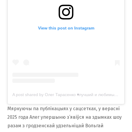
View this post on Instagram
A post shared by Олег Тарасенко ◾️лучший и любимый блогер Гродно 🫶 (@olegtarasoff)
Мяркуючы па публікацыях у сацсетках, у верасні
2025 года Алег упершыню з’явіўся на здымках шоу
разам з гродзенскай удзельніцай Вольгай