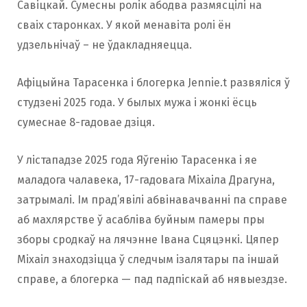
Савіцкай. Сумесны ролік абодва размясцілі на
сваіх старонках. У якой менавіта ролі ён
удзельнічаў – не ўдакладняецца.
Афіцыйна Тарасенка і блогерка Jennie.t развяліся ў
студзені 2025 года. У былых мужа і жонкі ёсць
сумеснае 8-гадовае дзіця.
У лістападзе 2025 года Яўгенію Тарасенка і яе
маладога чалавека, 17-гадовага Міхаіла Драгуна,
затрымалі. Ім прад’явілі абвінавачванні па справе
аб махлярстве ў асабліва буйным памеры пры
зборы сродкаў на лячэнне Івана Сцяцэнкі. Цяпер
Міхаіл знаходзіцца ў следчым ізалятары па іншай
справе, а блогерка — пад падпіскай аб нявыездзе.