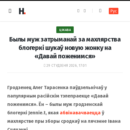
F
I
Рус
a
n
c
s
e
t
b
a
o
g
ЦІКАВА
o
r
k
a
Былы муж затрыманай за махлярства
m
блогеркі шукаў новую жонку на
«Давай поженимся»
29 СТУДЗЕНЯ 2026, 17:01
Гродзенец Алег Тарасенка паўдзельнічаў у
папулярным расійскім тэлепраекце «Давай
поженимся». Ён – былы муж гродзенскай
блогеркі Jennie.t, якая
абвінавачваецца
ў
махлярстве пры зборы сродкаў на лячэнне Івана
Сцяцэнкі.