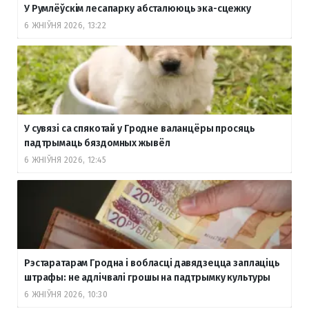
У Румлёўскім лесапарку абсталююць эка-сцежку
6 ЖНІЎНЯ 2026, 13:22
У сувязі са спякотай у Гродне валанцёры просяць
падтрымаць бяздомных жывёл
6 ЖНІЎНЯ 2026, 12:45
Рэстаратарам Гродна і вобласці давядзецца заплаціць
штрафы: не адлічвалі грошы на падтрымку культуры
6 ЖНІЎНЯ 2026, 10:30