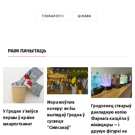
ТЭХНАЛОГІІ
ЦІКАВА
РАІМ ПАЧЫТАЦЬ
Мора жоўтага
Гродзенец стварыў
колеру: як бы
У Гродне з’явіўся
дакладную копію
выглядаў Гродна ў
першы ў краіне
Фарнага касцёла ў
сусвеце
шкарпэткамат
мініяцюры — і
“Сімпсанаў”
друкуе фігуркі на