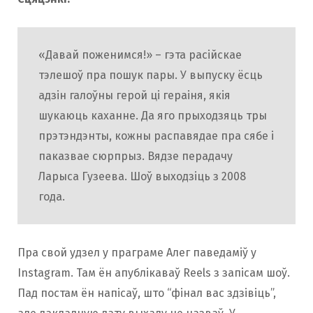
«Давай поженимся!» – гэта расійскае
тэлешоў пра пошук пары. У выпуску ёсць
адзін галоўны герой ці гераіня, якія
шукаюць каханне. Да яго прыходзяць тры
прэтэндэнты, кожны распавядае пра сябе і
паказвае сюрпрыз. Вядзе перадачу
Ларыса Гузеева. Шоў выходзіць з 2008
года.
Пра свой удзел у праграме Алег паведаміў у
Instagram. Там ён апублікаваў Reels з запісам шоў.
Пад постам ён напісаў, што “фінал вас здзівіць”,