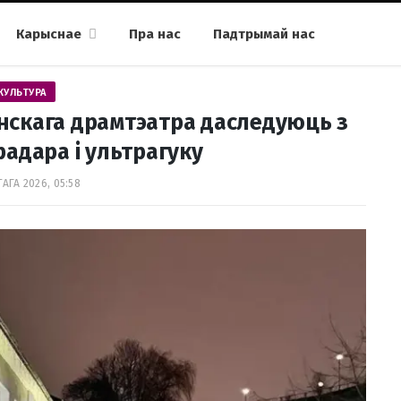
Карыснае
Пра нас
Падтрымай нас
КУЛЬТУРА
нскага драмтэатра даследуюць з
адара і ультрагуку
АГА 2026, 05:58