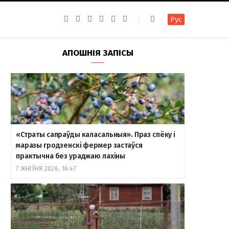
F
I
T
R
Y
В
Рус
a
n
e
S
o
к
c
s
l
S
u
о
e
t
e
T
н
b
a
g
u
т
АПОШНІЯ ЗАПІСЫ
o
g
r
b
а
o
r
a
e
к
k
a
m
т
m
е
«Страты сапраўды каласальныя». Праз спёку і
маразы гродзенскі фермер застаўся
практычна без ураджаю лахіны
7 ЖНІЎНЯ 2026, 16:47