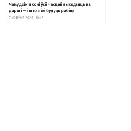
Чаму дзікія коні ўсё часцей выходзяць на
дарогі — і што з імі будуць рабіць
7 ЖНІЎНЯ 2026, 10:45