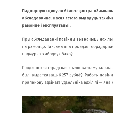
Падпорную сцяну ля бізнес-цэнтра «Замкавы»
абследаванне. Пасля гэтага выдадуць тэхніч
рамонце і эксплуатацыі.
Пры абследаванні павінны вызначыць нахілы 
па рамонце. Таксама яна пройдзе георадарна
падмурка з абодвух бакоў.
Гродзенская гарадская жыллёва-камунальна
былі выдаткаваць 6 257 рублёў. Работы павінны
прапанову адзінага ўдзельніка адхілілі — яна