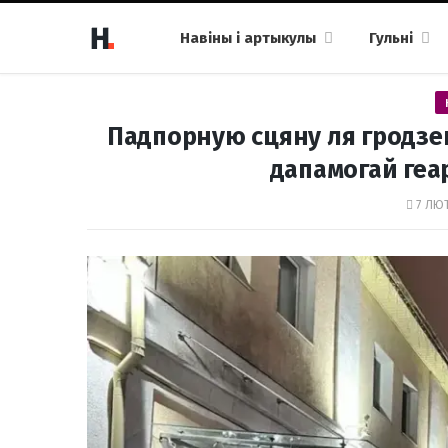
Навіны і артыкулы
Гульні
Падпорную сцяну ля гродзе
дапамогай геар
7 ЛЮТ