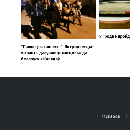
У Гродне прой
“Палякі ў захапленні”. Як гродзенцы-
мігранты далучаюць мясцовых да
беларускіх Калядаў
FACEBOOK