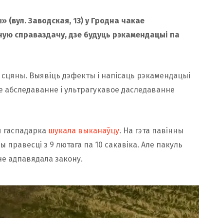
 (вул. Заводская, 13) у Гродна чакае
ную справаздачу, дзе будуць рэкамендацыі па
сцяны. Выявіць дэфекты і напісаць рэкамендацыі
е абследаванне і ультрагукавое даследаванне
я гаспадарка
шукала выканаўцу
. На гэта павінны
 правесці з 9 лютага па 10 сакавіка. Але пакуль
 не адпавядала закону.