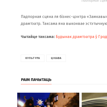
Падпорная сцян
Падпорная сцяна ля бізнес-цэнтра «Замкавы» 
драмтэатр. Таксама яна выконвае эстэтычну
Чытайце таксама:
Будынак драмтэатра ў Грод
КУЛЬТУРА
ЦІКАВА
РАІМ ПАЧЫТАЦЬ