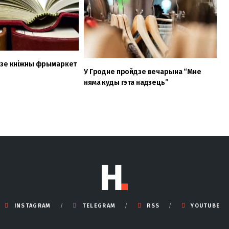
дзе кніжны фрымаркет
У Гродне пройдзе вечарына “Мне
няма куды гэта надзець”
INSTAGRAM
TELEGRAM
RSS
YOUTUBE