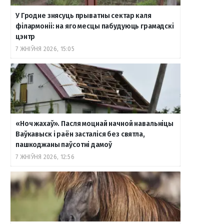
У Гродне знясуць прыватны сектар каля
філармоніі: на яго месцы пабудуюць грамадскі
цэнтр
7 ЖНІЎНЯ 2026, 15:05
«Ноч жахаў». Пасля моцнай начной навальніцы
Ваўкавыск і раён засталіся без святла,
пашкоджаны паўсотні дамоў
7 ЖНІЎНЯ 2026, 12:56