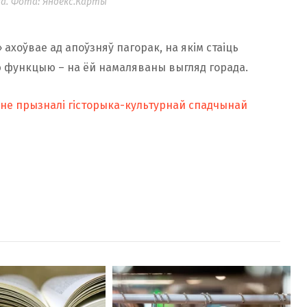
а. Фота: Яндекс.Карты
ахоўвае ад апоўзняў пагорак, на якім стаіць
ю функцыю – на ёй намаляваны выгляд горада.
не прызналі гісторыка-культурнай спадчынай