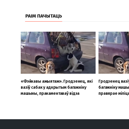
РАІМ ПАЧЫТАЦЬ
«Фэйкавы ажыятаж». Гродзенец, які
Гродзенец вазі
вазіў сабак у адкрытым багажніку
багажніку машы
машыны, пракаментаваў відэа
правярае міліц