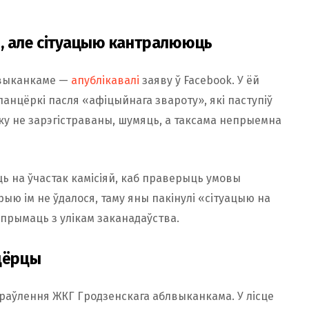
лі, але сітуацыю кантралююць
айвыканкаме —
апублікавалі
заяву ў Facebook. У ёй
анцёркі пасля «афіцыйнага звароту», які паступіў
тку не зарэгістраваны, шумяць, а таксама непрыемна
 на ўчастак камісіяй, каб праверыць умовы
ыю ім не ўдалося, таму яны пакінулі «сітуацыю на
прымаць з улікам заканадаўства.
нцёрцы
раўлення ЖКГ Гродзенскага аблвыканкама. У лісце