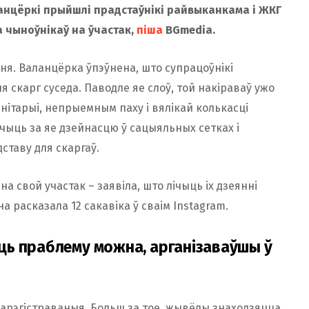
аланцёркі прыйшлі прадстаўнікі райвыканкама і ЖКГ
а чыноўнікаў на ўчастак,
піша
BGmedia.
ня. Валанцёрка ўпэўнена, што супрацоўнікі
я скарг суседа. Паводле яе слоў, той накіраваў ужо
санітарыі, непрыемным паху і вялікай колькасці
чыць за яе дзейнасцю ў сацыяльных сетках і
ставу для скаргаў.
 свой участак – заявіла, што лічыць іх дзеянні
 расказала 12 сакавіка ў сваім Instagram.
ь праблему можна, арганізаваўшы ў
 зарэгістраваныя. Больш за тое, жывёлы знаходзяцца