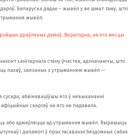
адароў. Беларуска дадае – жывёл у яе шмат таму, што
 ўтрымання жывёл.
арэйшых драўляных дамоў. Верагодна, на яго месцы
наконт санітарнага стану ўчастка, адзначаючы, што
сць пахаў, звязаных з утрыманнем жывёл —
а суседа, абвінаваціўшы яго ў невыкананні
 афіцыйных скаргаў на яго не падавала.
жаць або адмаўляцца ад утрымання жывёл. Вырашыць
тулкаў і дапамогі ў прыстасаванні бяздомных сабак