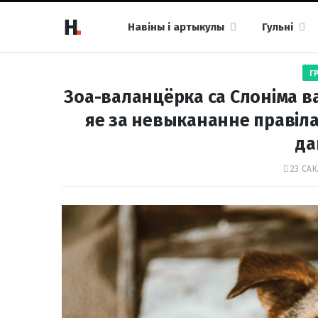
Навіны і артыкулы
Гульні
Г
Зоа-валанцёрка са Слоніма в
яе за невыкананне правіла
да
23 САК