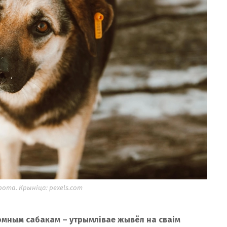
та. Крыніца: pexels.com
омным сабакам – утрымлівае жывёл на сваім