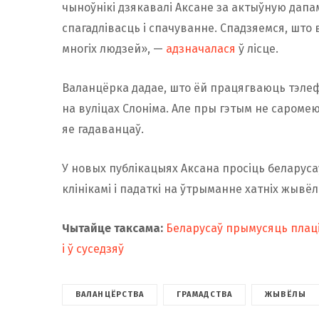
чыноўнікі дзякавалі Аксане за актыўную дап
спагадлівасць і спачуванне. Спадзяемся, шт
многіх людзей», —
адзначалася
ў лісце.
Валанцёрка дадае, што ёй працягваюць тэлеф
на вуліцах Слоніма. Але пры гэтым не сароме
яе гадаванцаў.
У новых публікацыях Аксана просіць беларус
клінікамі і падаткі на ўтрыманне хатніх жывёл
Чытайце таксама:
Беларусаў прымусяць плаціц
і ў суседзяў
ВАЛАНЦЁРСТВА
ГРАМАДСТВА
ЖЫВЁЛЫ