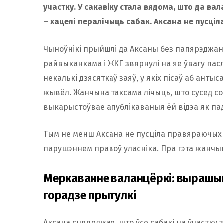
участку. У сакавіку стала вядома, што да в
– хацелі пералічыць сабак. Аксана не пусціл
Чыноўнікі прыйшлі да Аксаны без папярэджан
райвыканкама і ЖКГ звярнулі на яе ўвагу пасл
некалькі дзясяткаў заяў, у якіх пісаў аб анты
жывёл. Жанчына таксама лічыць, што сусед со
выкарыстоўвае апублікаваныя ёй відэа як пад
Тым не менш Аксана не пусціла правяраючых на
парушэннем правоў уласніка. Пра гэта жанчына
Меркаванне валанцёркі: вырашыц
горадзе прытулкі
Аксана сцвярджае, што ўсе сабакі на ўчастку