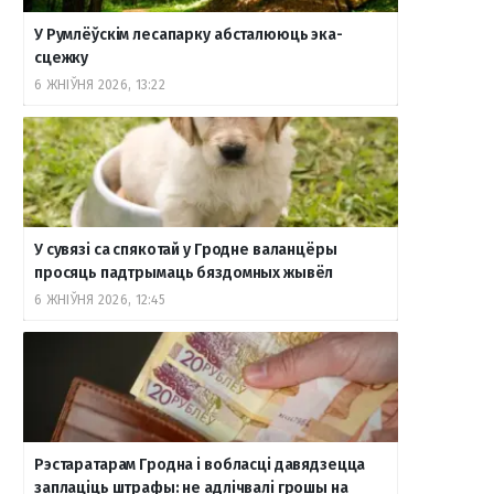
У Румлёўскім лесапарку абсталююць эка-
сцежку
6 ЖНІЎНЯ 2026, 13:22
У сувязі са спякотай у Гродне валанцёры
просяць падтрымаць бяздомных жывёл
6 ЖНІЎНЯ 2026, 12:45
Рэстаратарам Гродна і вобласці давядзецца
заплаціць штрафы: не адлічвалі грошы на