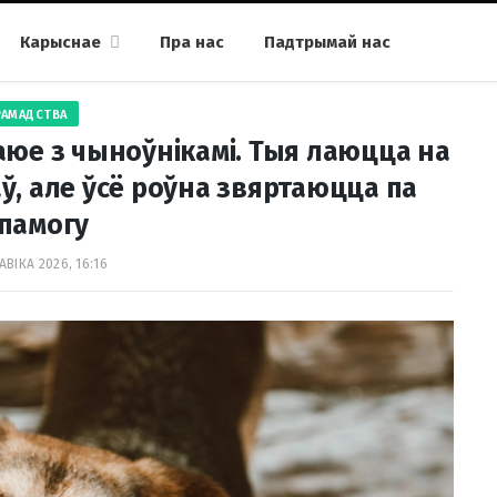
Карыснае
Пра нас
Падтрымай нас
РАМАДСТВА
аюе з чыноўнікамі. Тыя лаюцца на
ў, але ўсё роўна звяртаюцца па
памогу
АВІКА 2026, 16:16