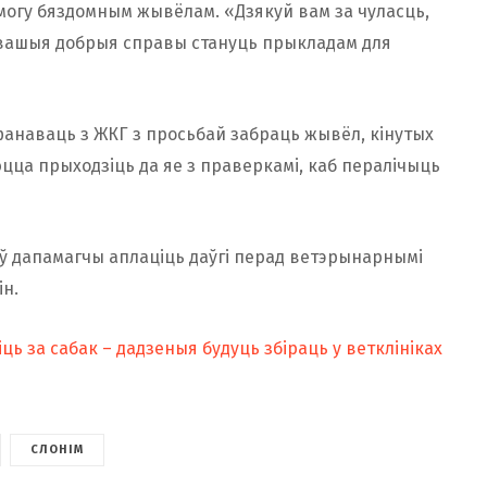
амогу бяздомным жывёлам. «Дзякуй вам за чуласць,
о вашыя добрыя справы стануць прыкладам для
анаваць з ЖКГ з просьбай забраць жывёл, кінутых
юцца прыходзіць да яе з праверкамі, каб пералічыць
аў дапамагчы аплаціць даўгі перад ветэрынарнымі
ін.
ь за сабак – дадзеныя будуць збіраць у ветклініках
СЛОНІМ