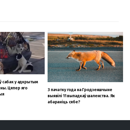
ў сабак у адкрытым
ны. Цяпер яго
З пачатку года на Гродзеншчыне
ыя
выявілі 11 выпадкаў шаленства. Як
абараніць сябе?