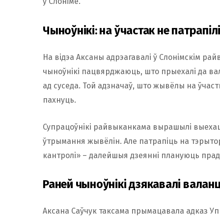
у Слоніме.
Чыноўнікі: на ўчастак не патрапі
На відэа Аксаны адрэагавалі ў Слонімскім р
чыноўнікі пацвярджаюць, што прыехалі да вал
ад суседа. Той адзначаў, што жывёлы на ўчас
пахнуць.
Супрацоўнікі райвыканкама вырашылі выехаць
ўтрымання жывёлін. Але патрапіць на тэрытор
кантролі» – далейшыя дзеянні плануюць прад
Раней чыноўнікі дзякавалі вала
Аксана Саўчук таксама прымацавала адказ Уп