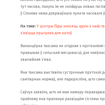
тут часова, пакуль ім не знойдуць новых гасп
ў Слоніме няма дзяржаўнага пункта часовага
Па тэме:
У цэнтры Ліды зносяць адзін з найст
з’явіцца прытулак для катоў
Валанцёрка таксама не згодная з прэтэнзіямі 
пражывае ў сельскай мясцовасці, дзе наяўна
звычайная з’ява.
Яна таксама выставіла сустрэчныя прэтэнзіі д
санітарных нормаў, але падкрэсліла, што сама
Саўчук заявіла, што не мае намеру пераязд
праблему яна прапануе развіццём сістэмы пры