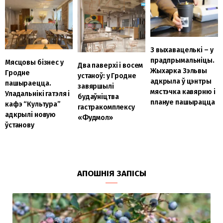
З выхавацелькі – у
прадпрымальніцы.
Мясцовы бізнес у
Два паверхі і восем
Жыхарка Зэльвы
Гродне
устаноў: у Гродне
адкрыла ў цэнтры
пашыраецца.
завяршылі
мястэчка кавярню і
Уладальнікі гатэля і
будаўніцтва
плануе пашырацца
кафэ “Культура”
гастракомплексу
адкрылі новую
«Фудмол»
ўстанову
АПОШНІЯ ЗАПІСЫ