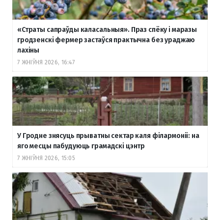
«Страты сапраўды каласальныя». Праз спёку і маразы
гродзенскі фермер застаўся практычна без ураджаю
лахіны
7 ЖНІЎНЯ 2026, 16:47
У Гродне знясуць прыватны сектар каля філармоніі: на
яго месцы пабудуюць грамадскі цэнтр
7 ЖНІЎНЯ 2026, 15:05