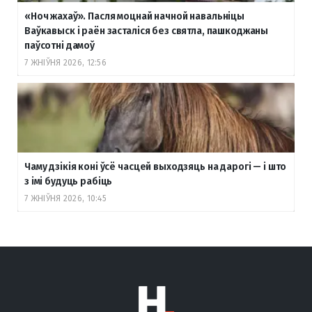
«Ноч жахаў». Пасля моцнай начной навальніцы
Ваўкавыск і раён засталіся без святла, пашкоджаны
паўсотні дамоў
7 ЖНІЎНЯ 2026, 12:56
Чаму дзікія коні ўсё часцей выходзяць на дарогі — і што
з імі будуць рабіць
7 ЖНІЎНЯ 2026, 10:45