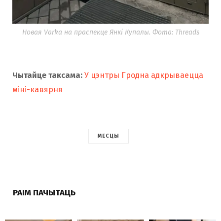
Новая Varka на праспекце Янкі Купалы. Фота: Threads
Чытайце таксама:
У цэнтры Гродна адкрываецца
міні-кавярня
МЕСЦЫ
РАІМ ПАЧЫТАЦЬ