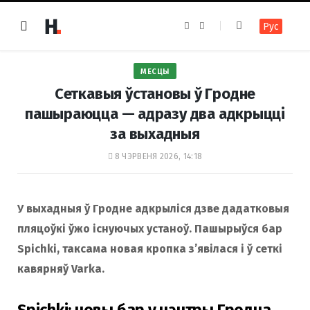
F
I
Рус
a
n
c
s
e
t
b
a
o
g
МЕСЦЫ
o
r
k
a
Сеткавыя ўстановы ў Гродне
m
пашыраюцца — адразу два адкрыцці
за выхадныя
8 ЧЭРВЕНЯ 2026, 14:18
У выхадныя ў Гродне адкрыліся дзве дадатковыя
пляцоўкі ўжо існуючых устаноў. Пашырыўся бар
Spichki, таксама новая кропка з’явілася і ў сеткі
кавярняў Varka.
Spichki: новы бар у цэнтры Гродна