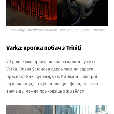
Новы бар Shichki на Вялікай Траецкай, 37. Фота: Threads
Varka: кропка побач з Triniti
У Гродне ўжо працуе некалькі кавярняў сеткі
Varka. Новая ўстанова адкрылася па адрасе
праспект Янкі Купалы, 67а. У апісанні кавярні
адзначаецца, што ўстанова дог-фрэндлі – гэта
значыць, можна прыходзіць з жывёламі.