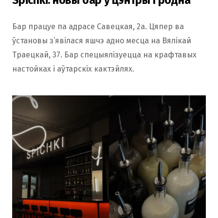
Бар працуе па адрасе Савецкая, 2а. Цяпер ва
ўстановы з’явілася яшчэ адно месца на Вялікай
Траецкай, 37. Бар спецыялізуецца на крафтавых
настойках і аўтарскіх кактэйлях.