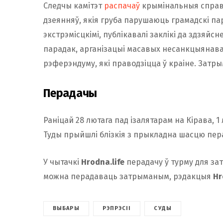
Следчы камітэт
распачаў
крымінальныя справы 
дзеянняў, якія груба парушаюць грамадскі пар
экстрэмісцкімі, публікавалі заклікі да здзяйс
парадак, арганізацыі масавых несанкцыянава
рэферэндуму, які праводзіцца ў краіне. Затры
Перадач
ы
Раніцай 28 лютага пад ізалятарам на Кірава,
Туды прыйшлі блізкія з прыкладна шасцю пера
У чытачкі
Hrodna.life
перадачу ў турму для зат
можна перадаваць затрыманым, рэдакцыя
Hr
ВЫБАРЫ
РЭПРЭСІІ
СУДЫ