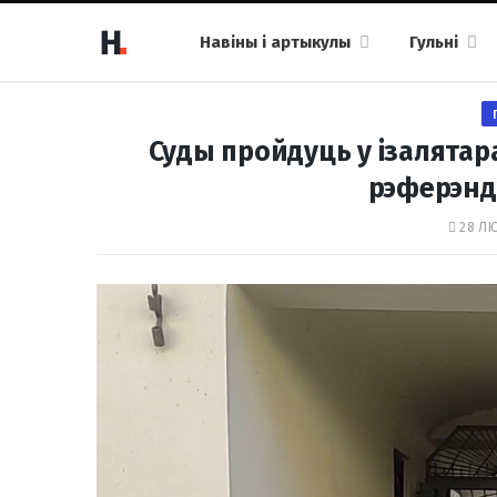
Навіны і артыкулы
Гульні
Суды пройдуць у ізалятар
рэферэнд
28 ЛЮ