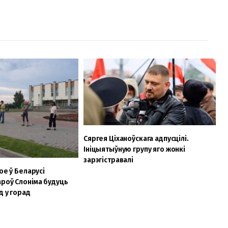
Сяргея Ціханоўскага адпусцілі.
Ініцыятыўную групу яго жонкі
зарэгістравалі
ое ў Беларусі
роў Слоніма будуць
д у горад