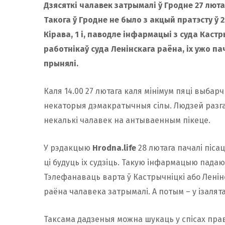
Дзясяткі чалавек затрымалі ў Гродне 27 лют
Такога ў Гродне не было з акцый пратэсту ў 
Кірава, 1 і, паводле інфармацыі з суда Кастры
работнікаў суда Ленінскага раёна, іх ужо пач
прынялі.
Каля 14.00 27 лютага каля мінімум пяці выбар
некаторыя дэмакратычныя сілы. Людзей разга
некалькі чалавек на антываенным пікеце.
У рэдакцыю
Hrodna.life
28 лютага пачалі піса
ці будуць іх судзіць. Такую інфармацыю пада
Тэлефанаваць варта ў Кастрычніцкі або Ленінск
раёна чалавека затрымалі. А потым – у ізаля
Таксама дадзеныя можна шукаць у спісах пра