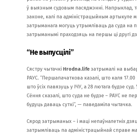
ў выязным судовым пасяджэнні. Напрыклад, т
законе, калі па адміністрацыйным артыкуле 
затрыманага могуць утрымліваць да суда на пра
затрыманымі праходзяць на першы ці другі д
“Не выпусцілі”
Сястру чытачкі
Hrodna.life
затрымалі на выбар
РАУС. “Першапачаткова казалі, што каля 17.00 
што ўсіх павязуць у ІЧУ, а 28 лютага будзе суд. 
Сёння сказалі, што суда не будзе – РАУС не пер
будуць даваць суткі”, — паведаміла чытачка.
Сярод затрыманых – і маці непаўналетніх дзя
затрымліваць па адміністрацыйнай справе мац