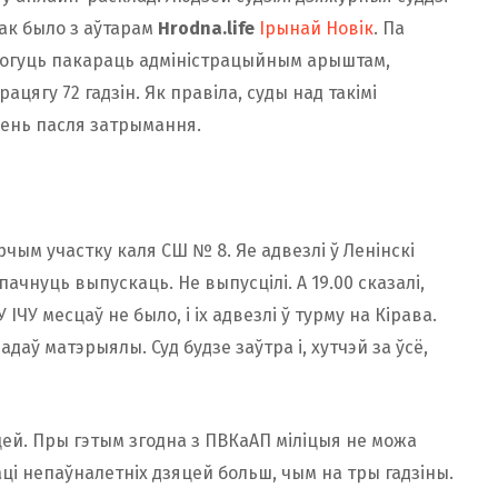
ак было з аўтарам
Hrodna.life
Ірынай Новік
. Па
могуць пакараць адміністрацыйным арыштам,
цягу 72 гадзін. Як правіла, суды над такімі
зень пасля затрымання.
чым участку каля СШ № 8. Яе адвезлі ў Ленінскі
пачнуць выпускаць. Не выпусцілі. А 19.00 сказалі,
У ІЧУ месцаў не было, і іх адвезлі ў турму на Кірава.
адаў матэрыялы. Суд будзе заўтра і, хутчэй за ўсё,
цей. Пры гэтым згодна з ПВКаАП міліцыя не можа
і непаўналетніх дзяцей больш, чым на тры гадзіны.