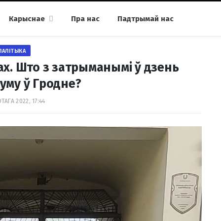
Карыснае
Пра нас
Падтрымай нас
ПАЛІТЫКА
ах. Што з затрыманымі ў дзень
уму ў Гродне?
ТАГА 2022, 17:44