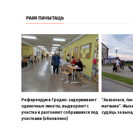
РАІМ ПАЧЫТАЦЬ
Референдум в Гродно: задерживают
“Аказалася, так
одиночные пикеты, выдворяют с
магчыма”. Жыха
участка и разгоняют собравшихся под
судзіць за выха
участками (обновлено)