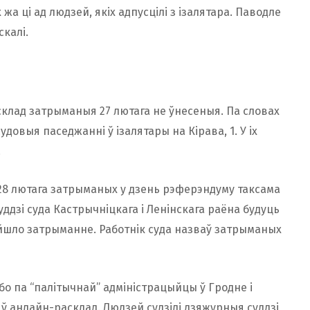
а ці ад людзей, якіх адпусцілі з ізалятара. Паводле
скалі.
асклад затрыманыя 27 лютага не ўнесеныя. Па словах
удовыя паседжанні ў ізалятары на Кірава, 1. У іх
.
 28 лютага затрыманых у дзень рэферэндуму таксама
ддзі суда Кастрычніцкага і Ленінскага раёна будуць
айшло затрыманне. Работнік суда назваў затрыманых
бо па “палітычнай” адміністрацыйцы ў Гродне і
 і ў анлайн-расклад. Людзей судзілі дзяжурныя суддзі