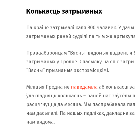
Колькасць затрыманых
Па краіне затрымалі каля 800 чалавек. У дач
затрыманых раней судзілі па тым жа артыкул
Праваабаронцам “Вясны” вядомыя дадзеныя бол
затрыманых у Гродне. Спасылку на спіс затры
“Вясны” прызнаныя экстрэмісцкімі.
Міліцыя Гродна не
паведаміла
аб колькасці з
ўдакладняць колькасць – раней нас заўсёды п
расцягнуцца да месяца. Мы паспрабавала пал
нам дасылалі. Па нашых падліках, дакладна зат
нам вядома.