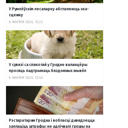
У Румлёўскім лесапарку абсталююць эка-
сцежку
6 ЖНІЎНЯ 2026, 13:22
У сувязі са спякотай у Гродне валанцёры
просяць падтрымаць бяздомных жывёл
6 ЖНІЎНЯ 2026, 12:45
Рэстаратарам Гродна і вобласці давядзецца
заплаціць штрафы: не адлічвалі грошы на