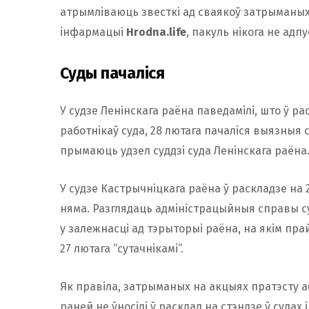
атрымліваюць звесткі ад сваякоў затрыманых ж
інфармацыі
Hrodna.life
, пакуль нікога не адпу
Суды пачаліся
У судзе Ленінскага раёна паведамілі, што ў р
работнікаў суда, 28 лютага пачаліся выязныя с
прымаюць удзел суддзі суда Ленінскага раёна
У судзе Кастрычніцкага раёна ў раскладзе на
няма. Разглядаць адміністрацыйныя справы су
у залежнасці ад тэрыторыі раёна, на якім пр
27 лютага “сутачнікамі”.
Як правіла, затрыманых на акцыях пратэсту а
раней не ўносілі ў расклад на стэндзе ў судах