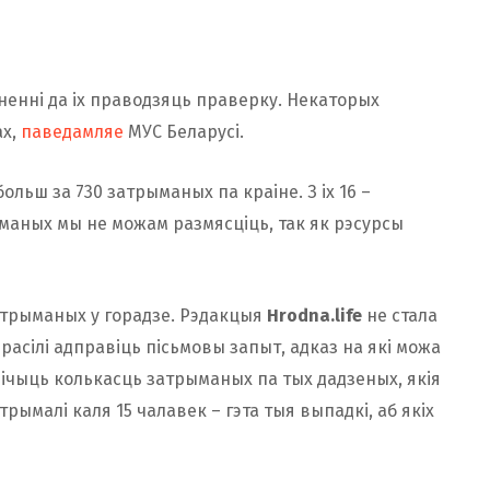
ыненні да іх праводзяць праверку. Некаторых
ах,
паведамляе
МУС Беларусі.
ьш за 730 затрыманых па краіне. З іх 16 –
маных мы не можам размясціць, так як рэсурсы
атрыманых у горадзе. Рэдакцыя
Hrodna.life
не стала
расілі адправіць пісьмовы запыт, адказ на які можа
ічыць колькасць затрыманых па тых дадзеных, якія
рымалі каля 15 чалавек – гэта тыя выпадкі, аб якіх