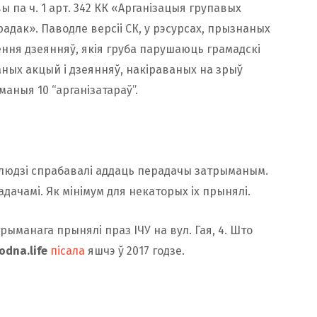
па ч. 1 арт. 342 КК «Арганізацыя групавых
адак». Паводле версіі СК, у рэсурсах, прызнаных
нення дзеянняў, якія груба парушаюць грамадскі
ных акцый і дзеянняў, накіраваных на зрыў
маныя 10 “арганізатараў”.
 1 людзі спрабавалі аддаць перадачы затрыманым.
дачамі. Як мінімум для некаторых іх прынялі.
рыманага прынялі праз ІЧУ на вул. Гая, 4. Што
odna.life
пісала
яшчэ ў 2017 годзе.