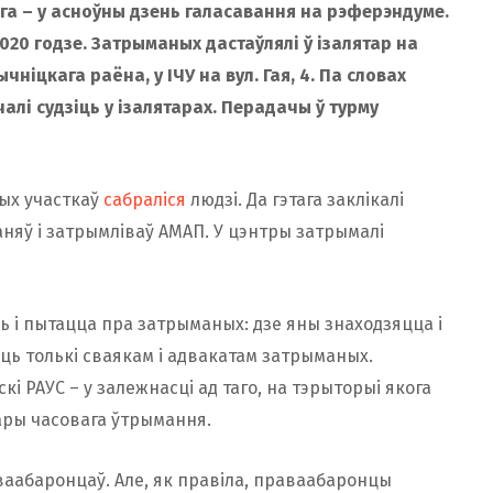
ага – у асноўны дзень галасавання на рэферэндуме.
2020 годзе. Затрыманых дастаўлялі ў ізалятар на
чніцкага раёна, у ІЧУ на вул. Гая, 4. Па словах
алі судзіць у ізалятарах. Перадачы ў турму
чых участкаў
сабраліся
людзі. Да гэтага заклікалі
няў і затрымліваў АМАП. У цэнтры затрымалі
ць і пытацца пра затрыманых: дзе яны знаходзяцца і
юць толькі сваякам і адвакатам затрыманых.
і РАУС – у залежнасці ад таго, на тэрыторыі якога
тары часовага ўтрымання.
ваабаронцаў. Але, як правіла, праваабаронцы