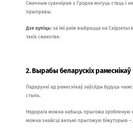
Смачным сувенірам з Гродна могуць стаць і н
прыправы.
Дзе купіць:
за імі раім выбрацца на Скідзельс
такіх смакотак.
2. Вырабы беларускіх рамеснікаў
Падарункі ад рамеснікаў заўсёды будуць чым
стыль.
Нядорага можна набыць прыгожа зробленую ке
можна знайсці вельмі прыгожую біжутэрыю – 