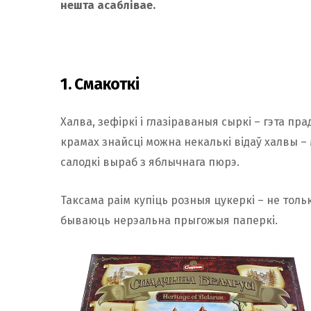
нешта асаблівае.
1. Смакоткі
Халва, зефіркі і глазіраваныя сыркі – гэта пра
крамах знайсці можна некалькі відаў халвы – 
салодкі выраб з яблычнага пюрэ.
Таксама раім купіць розныя цукеркі – не толькі
бываюць нерэальна прыгожыя паперкі.