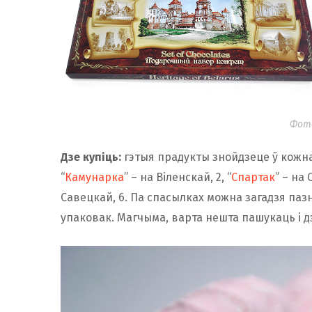
Фота
Дзе купіць:
гэтыя прадукты знойдзеце ў кожн
“
Камунарка
” – на Віленскай, 2, “
Спартак
” – на 
Савецкай, 6. Па спасылках можна загадзя паз
упаковак. Магчыма, варта нешта пашукаць і д