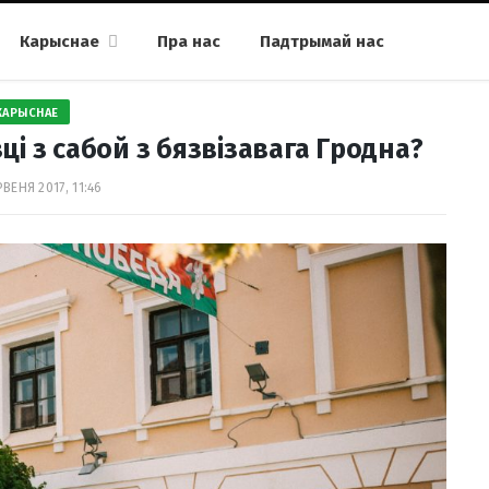
Карыснае
Пра нас
Падтрымай нас
КАРЫСНАЕ
і з сабой з бязвізавага Гродна?
ВЕНЯ 2017, 11:46