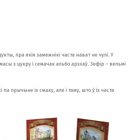
дукты, пра якія замежнікі часта нават не чулі. У
масы з цукру і семачак альбо арэхаў. Зефір – вельмі
 па прычыне іх смаку, але і таму, што ў іх часта