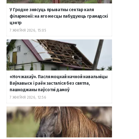
У Гродне знясуць прыватны сектар каля
філармоніі: на яго месцы пабудуюць грамадскі
цэнтр
7 ЖНІЎНЯ 2026, 15:05
«Ноч жахаў». Пасля моцнай начной навальніцы
Ваўкавыск і раён засталіся без святла,
пашкоджаны паўсотні дамоў
7 ЖНІЎНЯ 2026, 12:56