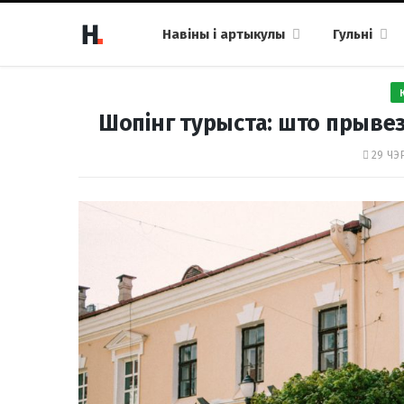
Навіны і артыкулы
Гульні
Шопінг турыста: што прывезц
29 ЧЭР