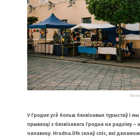
Фота
У Гродне усё больш бязвізавых турыстаў і мы
прывезці з бязвізавага Гродна на радзіму –
чалавеку. Hrodna.life склаў спіс, які дапамо