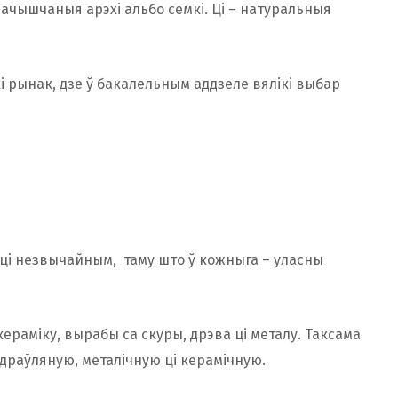
еачышчаныя арэхі альбо семкі. Ці – натуральныя
кі рынак, дзе ў бакалельным аддзеле вялікі выбар
сці незвычайным, таму што ў кожныга – уласны
раміку, вырабы са скуры, дрэва ці металу. Таксама
драўляную, металічную ці керамічную.