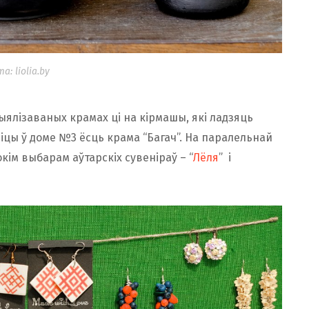
а: liolia.by
ыялізаваных крамах ці на кірмашы, які ладзяць
ліцы ў доме №3 ёсць крама “Багач”. На паралельнай
кім выбарам аўтарскіх сувеніраў – “
Лёля
” і