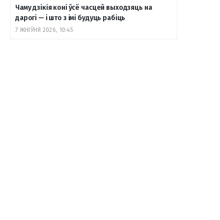
Чаму дзікія коні ўсё часцей выходзяць на
дарогі — і што з імі будуць рабіць
7 ЖНІЎНЯ 2026, 10:45