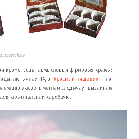
: spartak.by
ай краме. Ёсць і адмысловыя фірмовыя крамы:
Сацыялістычнай, 14, а “
Красный пищевик
” – на
наёміцца з асартыментам слодычаў і дызайнам
зеля арыгінальнай каробачкі.