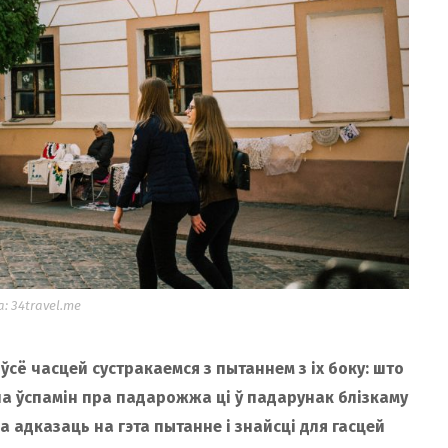
: 34travel.me
 ўсё часцей сустракаемся з пытаннем з іх боку: што
 на ўспамін пра падарожжа ці ў падарунак блізкаму
жа адказаць на гэта пытанне і знайсці для гасцей