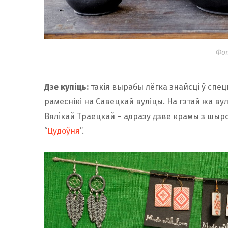
Фот
Дзе купіць:
такія вырабы лёгка знайсці ў спец
рамеснікі на Савецкай вуліцы. На гэтай жа ву
Вялікай Траецкай – адразу дзве крамы з шыро
“
Цудоўня
”.