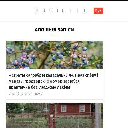
F
I
T
R
Y
В
Рус
a
n
e
S
o
к
c
s
l
S
u
о
e
t
e
T
н
b
a
g
u
т
АПОШНІЯ ЗАПІСЫ
o
g
r
b
а
o
r
a
e
к
k
a
m
т
m
е
«Страты сапраўды каласальныя». Праз спёку і
маразы гродзенскі фермер застаўся
практычна без ураджаю лахіны
7 ЖНІЎНЯ 2026, 16:47