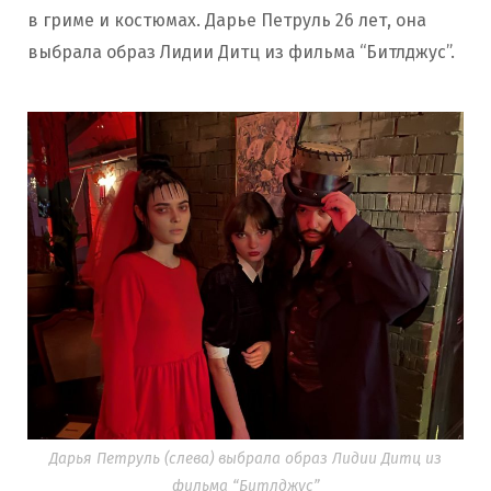
в гриме и костюмах. Дарье Петруль 26 лет, она
выбрала образ Лидии Дитц из фильма “Битлджус”.
Дарья Петруль (слева) выбрала образ Лидии Дитц из
фильма “Битлджус”