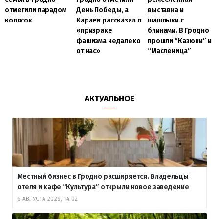
отметили парадом
День Победы, а
выставка и
колясок
Караев рассказал о
шашлыки с
«призраке
блинами. В Гродно
фашизма недалеко
прошли “Казюки” и
от нас»
“Масленица”
АКТУАЛЬНОЕ
Местный бизнес в Гродно расширяется. Владельцы
отеля и кафе “Культура” открыли новое заведение
6 АВГУСТА 2026, 14:02