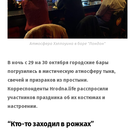
Атмосфера Хэллоуина в баре "Лондон"
В ночь с 29 на 30 октября городские бары
погрузились в мистическую атмосферу тыкв,
свечей и призраков из простыни.
Корреспонденты Hrodna.life расспросили
участников праздника об их костюмах и
настроении.
“Кто-то заходил в рожках”