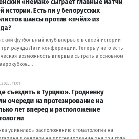
енский «Нёман» сыграет главные матчи
й истории. Есть ли у белорусских
листов шансы против «пчёл» из
да?
нский футбольный клуб впервые в своей истории
три раунда Лиги конференций. Теперь у него есть
ическая возможность впервые сыграть в основном
 еврокубков.…
 2025, 11:01
е съездить в Турцию». Гродненку
ли очереди на протезирование на
лько лет вперед и расположение
тологии
нка удивилась расположению стоматологии на
агарина и очереди на протезирование «на три года