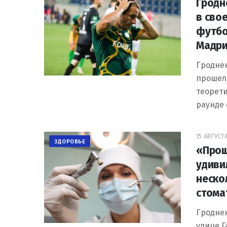
Гродн
в свое
футбо
Мадри
Гродне
прошел 
теорет
раунде
15 АВГУСТА
ЗДОРОВЬЕ
«Прощ
удиви
неско
стома
Гродне
улице Г