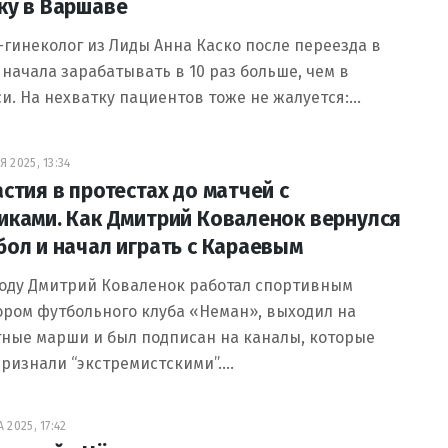
ку в Варшаве
гинеколог из Лиды Анна Каско после переезда в
начала зарабатывать в 10 раз больше, чем в
и. На нехватку пациентов тоже не жалуется:…
 2025, 13:34
астия в протестах до матчей с
иками. Как Дмитрий Коваленок вернулся
бол и начал играть с Караевым
году Дмитрий Коваленок работал спортивным
ром футбольного клуба «Неман», выходил на
тные марши и был подписан на каналы, которые
ризнали “экстремистскими”.…
 2025, 17:42