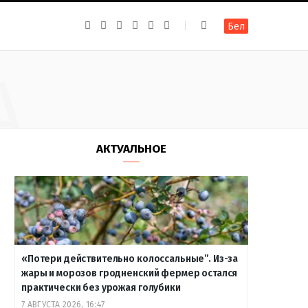
F
I
T
R
Y
В
Бел
a
n
e
S
o
к
c
s
l
S
u
о
e
t
e
T
н
b
a
g
u
т
А
o
g
r
b
а
o
r
a
e
к
k
a
m
т
m
е
АКТУАЛЬНОЕ
«Потери действительно колоссальные”. Из-за
жары и морозов гродненский фермер остался
практически без урожая голубики
7 АВГУСТА 2026, 16:47