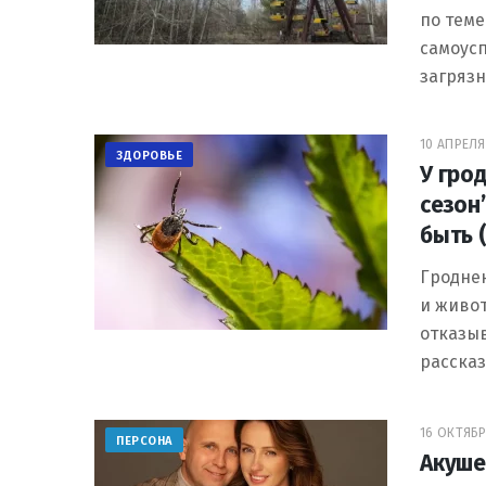
по тем
самоус
загряз
10 АПРЕЛЯ 
ЗДОРОВЬЕ
У гро
сезон
быть 
Гроднен
и живо
отказыв
расска
16 ОКТЯБР
ПЕРСОНА
Акуше