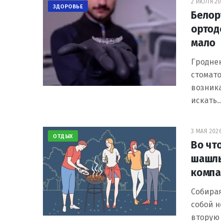
2 ИЮЛЯ 20
ЗДОРОВЬЕ
Белор
ортод
мало
Гроднен
стомато
возника
искать
3 МАЯ 2026
ОТДЫХ
Во чт
шашлы
компа
Собирая
собой н
вторую 