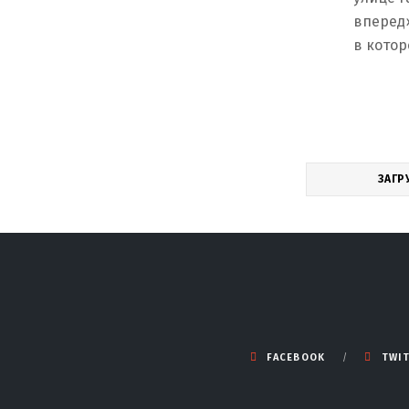
вперед»
в котор
ЗАГР
FACEBOOK
TWI