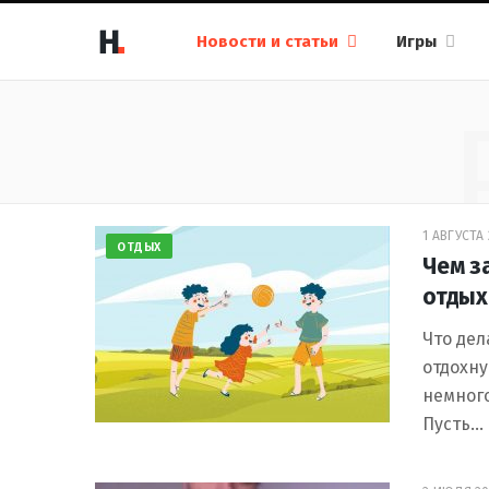
Новости и статьи
Игры
1 АВГУСТА 
ОТДЫХ
Чем з
отдых
Что дел
отдохну
немного
Пусть…