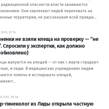
е радиационной опасности власти занимаются
покоением. Они завлекают людей переезжать на
ненные территории, не рассказывая всей правды…
2026, 07:16
дненки не взяли клеща на проверку — “не
”. Спросили у экспертки, как должно
(обновлено)
цы жалуются на клещей — от них с марта страдают
тные, и люди. В медицинских учреждениях людям
аются помочь и исследовать клещей,
зывают…
Я 2025, 08:00
р-гинеколог из Лиды открыла частную