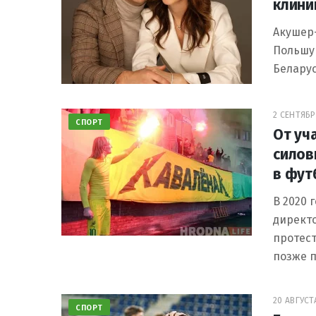
клини
Акушер-
Польшу 
Беларус
2 СЕНТЯБРЯ
СПОРТ
От уч
силов
в фут
В 2020 
директо
протес
позже п
20 АВГУСТА
СПОРТ