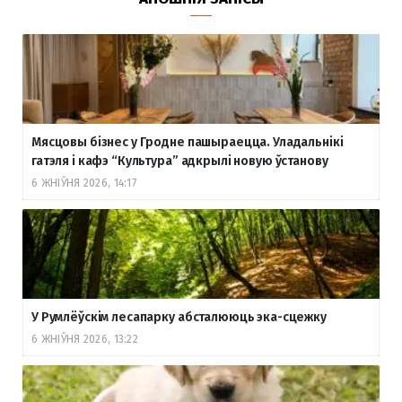
Мясцовы бізнес у Гродне пашыраецца. Уладальнікі
гатэля і кафэ “Культура” адкрылі новую ўстанову
6 ЖНІЎНЯ 2026, 14:17
У Румлёўскім лесапарку абсталююць эка-сцежку
6 ЖНІЎНЯ 2026, 13:22