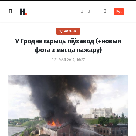
F
I
Рус
a
n
c
s
e
t
b
a
o
g
ЗДАРЭННЕ
o
r
k
a
У Гродне гарыць піўзавод (+новыя
m
фота з месца пажару)
21 МАЯ 2017, 16:27