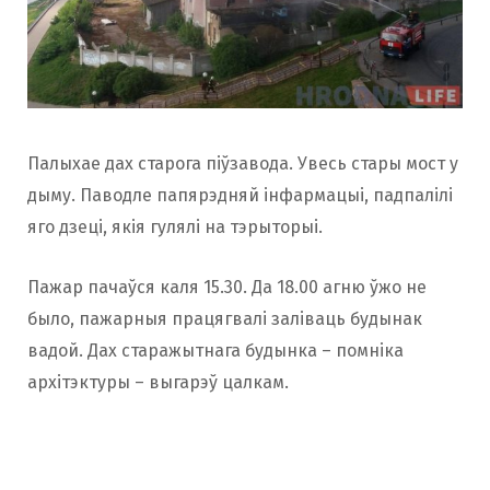
Палыхае дах старога піўзавода. Увесь стары мост у
дыму. Паводле папярэдняй інфармацыі, падпалілі
яго дзеці, якія гулялі на тэрыторыі.
Пажар пачаўся каля 15.30. Да 18.00 агню ўжо не
было, пажарныя працягвалі заліваць будынак
вадой. Дах старажытнага будынка – помніка
архітэктуры – выгарэў цалкам.