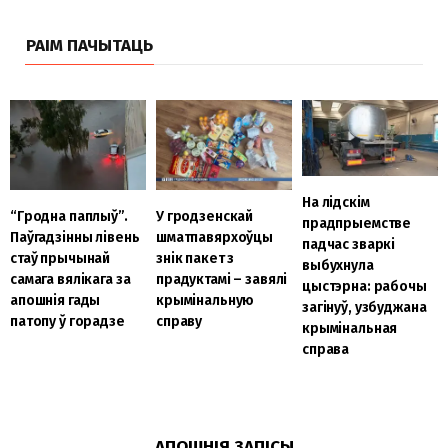
РАІМ ПАЧЫТАЦЬ
На лідскім
“Гродна паплыў”.
У гродзенскай
прадпрыемстве
Паўгадзінны лівень
шматпавярхоўцы
падчас зваркі
стаў прычынай
знік пакет з
выбухнула
самага вялікага за
прадуктамі – завялі
цыстэрна: рабочы
апошнія гады
крымінальную
загінуў, узбуджана
патопу ў горадзе
справу
крымінальная
справа
АПОШНІЯ ЗАПІСЫ