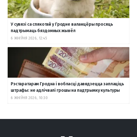
У сувязі са спякотай у Гродне валанцёры просяць
падтрымаць бяздомных жывёл
6 ЖНІЎНЯ 2026, 12:45
Рэстаратарам Гродна і вобласці давядзецца заплаціць
штрафы: не адлічвалі грошы на падтрымку культуры
6 ЖНІЎНЯ 2026, 10:30