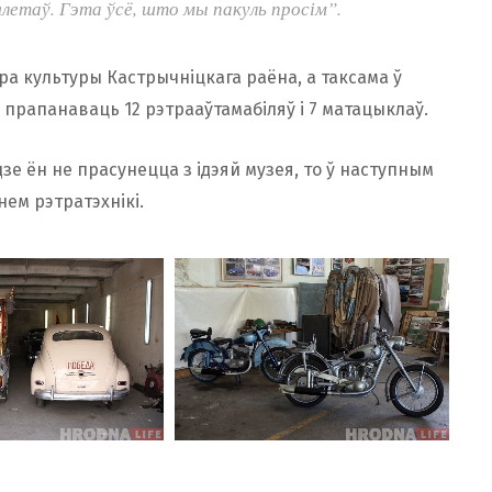
летаў. Гэта ўсё, што мы пакуль просім”.
тра культуры Кастрычніцкага раёна, а таксама ў
 прапанаваць 12 рэтрааўтамабіляў і 7 матацыклаў.
дзе ён не прасунецца з ідэяй музея, то ў наступным
ем рэтратэхнікі.