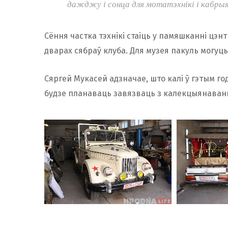
дажджу і сонца для мотатэхнікі і кабрыя
Сёння частка тэхнікі стаіць у памяшканні цэн
дварах сябраў клуба. Для музея пакуль могуць
Сяргей Мукасей адзначае, што калі ў гэтым го
будзе планаваць завязваць з калекцыянаванн