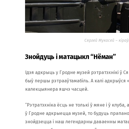
Сяргей Мукасей – кіра
Знойдуць і матацыкл “Нёман”
Ідэя адкрыць у Гродне музей рэтратэхнікі ў Сяр
быў першы рэтрааўтамабіль. А калі адкрыўся «
калекцыянера яшчэ часцей.
“Рэтратэхніка ёсць не толькі ў мяне і ў клуба,
ў Гродне адкрыецца музей, то будуць прапаноў
знойдзецца і наш легендарны даваенны матацы