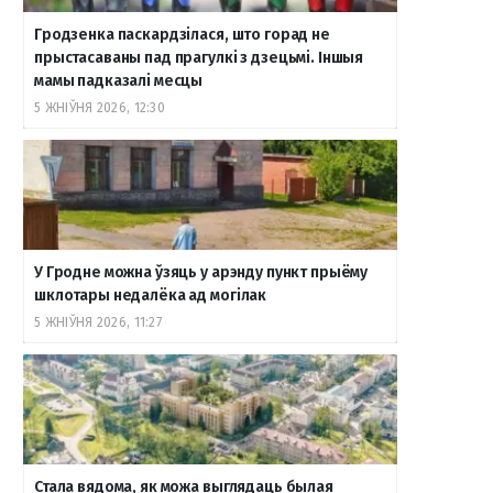
Гродзенка паскардзілася, што горад не
прыстасаваны пад прагулкі з дзецьмі. Іншыя
мамы падказалі месцы
5 ЖНІЎНЯ 2026, 12:30
У Гродне можна ўзяць у арэнду пункт прыёму
шклотары недалёка ад могілак
5 ЖНІЎНЯ 2026, 11:27
Стала вядома, як можа выглядаць былая