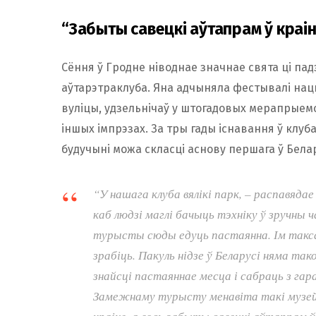
“Забыты савецкі аўтапрам ў краін
Сёння ў Гродне ніводнае значнае свята ці пад
аўтарэтраклуба. Яна адчыняла фестывалі на
вуліцы, удзельнічаў у штогадовых мерапрыем
іншых імпрэзах. За тры гады існавання ў клуба
будучыні можа скласці аснову першага ў Белар
“У нашага клуба вялікі парк, – распавядае
каб людзі маглі бачыць тэхніку ў зручны ч
турысты сюды едуць пастаянна. Ім такс
зрабіць. Пакуль нідзе ў Беларусі няма так
знайсці пастаяннае месца і сабраць з га
Замежнаму турысту менавіта такі музей і