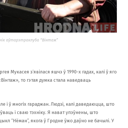
ўнік аўтарэтраклуба “Вінтаж”
гея Мукасея з’явілася яшчэ ў 1990-х гадах, калі ў яго
Вінтаж», то гэтая думка стала наведваць
 але і ў многіх гараджан. Людзі, калі даведаюцца, што
ваць і сваю тэхніку. Я нават упэўнены, што
кл “Нёман”, якога ў Гродне ўжо даўно не бачылі. У