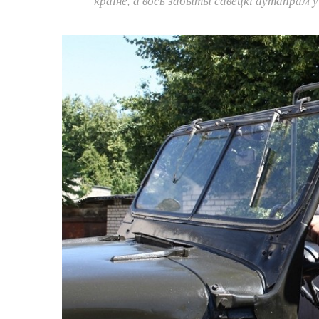
краіне, а вось забыты савецкі аўтапрам ў 