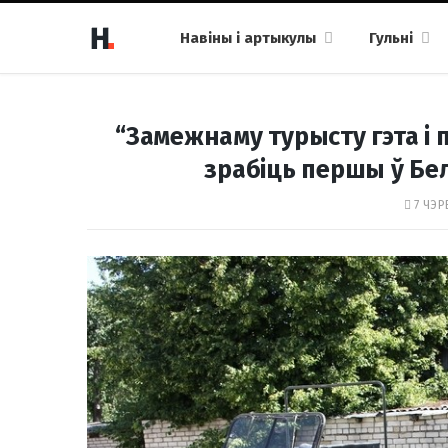
Навіны і артыкулы
Гульні
“Замежнаму турысту гэта і 
зрабіць першы ў Бел
7 ЧЭР