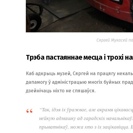
Сяргей Мукасей п
Трэба пастаяннае месца і трохі н
Каб адкрыць музей, Сяргей на працягу некальк
дапамогу ў адміністрацыю многіх буйных прад
дзейнічаць ніхто не спяшаўся.
“Так, ідэя іх ўражвае, але акрамя цікава
нейкую адмашку ад гарадскіх начальнікаў
прыватнікаў, можа хто з іх зацікавіцца. Б