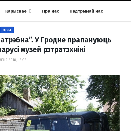
Карыснае
Пра нас
Падтрымай нас
ХОБІ
патрэбна”. У Гродне прапануюць
арусі музей рэтратэхнікі
ВЕНЯ 2018, 18:38