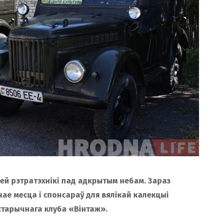
зей рэтратэхнікі пад адкрытым небам. Зараз
ае месца і спонсараў для вялікай калекцыі
старычнага клуба «Вінтаж».