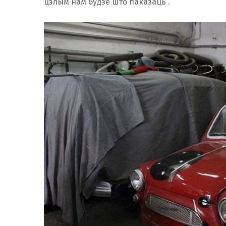
цэлым нам будзе што паказаць”.