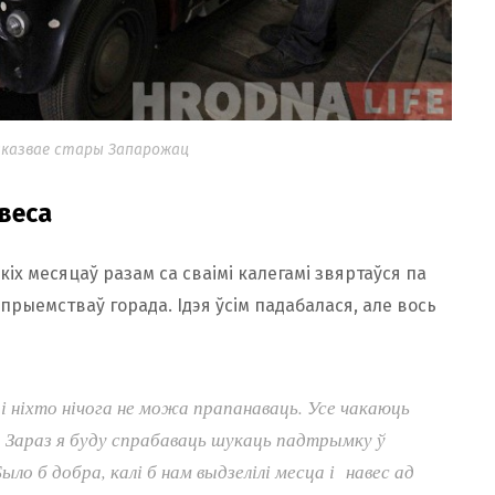
аказвае стары Запарожац
авеса
іх месяцаў разам са сваімі калегамі звяртаўся па
прыемстваў горада. Ідэя ўсім падабалася, але вось
сці ніхто нічога не можа прапанаваць. Усе чакаюць
. Зараз я буду спрабаваць шукаць падтрымку ў
ыло б добра, калі б нам выдзелілі месца і навес ад