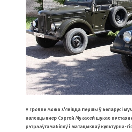
У Гродне можа з’явіцца першы ў Беларусі му
калекцыянер Сяргей Мукасей шукае пастаянн
рэтрааўтамабіляў і матацыклаў культурна-гі