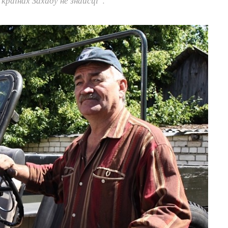
краінах Захаду не знайсці”.