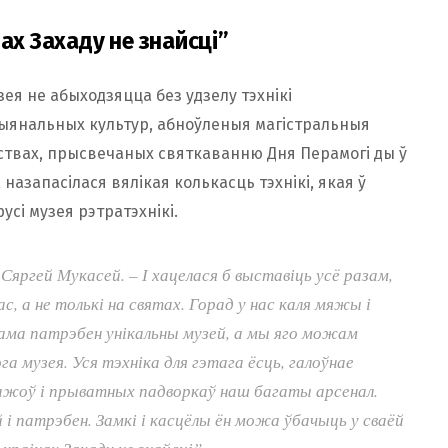
ах Захаду не знайсці”
зея не абыходзяцца без удзелу тэхнікі
цыянальных культур, абноўленыя магістральныя
ствах, прысвечаных святкаванню Дня Перамогі ды ў
 назапасілася вялікая колькасць тэхнікі, якая ў
усі музея рэтратэхнікі.
 Сяргей Мукасей. – І хацелася б выставіць усё разам,
ас, а не толькі на святах. Горад у нас каля мяжы і
ама патрэбен унікальны музей, а мы яго можам
ога музея. Уся тэхніка для гэтага ёсць, галоўнае
ражоў і прыватных падворкаў наш багаты арсенал.
 патрэбен. Замкі і касцёлы ён можа ўбачыць у сваёй