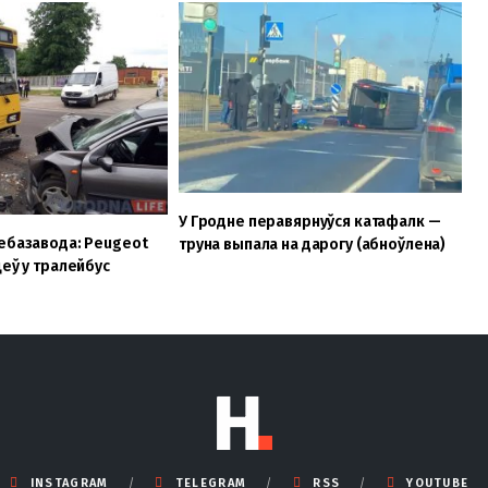
У Гродне перавярнуўся катафалк —
ебазавода: Peugeot
труна выпала на дарогу (абноўлена)
цеў у тралейбус
INSTAGRAM
TELEGRAM
RSS
YOUTUBE