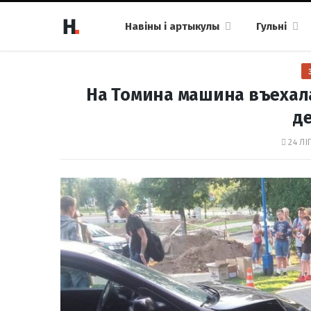
Навіны і артыкулы
Гульні
На Томина машина въехала
д
24 ЛІ