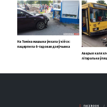
На Томіна машына ўехала ў кіёск:
пацярпела 6-гадовая дзяўчынка
Аварыя каля хл
літаральна ўля
FACEBOOK