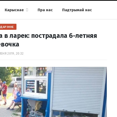
Карыснае
Пра нас
Падтрымай нас
ЗДАРЭННЕ
 в ларек: пострадала 6-летняя
евочка
ПЕНЯ 2019, 20:32