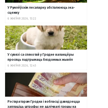
У Румлёўскім лесапарку абсталююць эка-
сцежку
6 ЖНІЎНЯ 2026, 13:22
У сувязі са спякотай у Гродне валанцёры
просяць падтрымаць бяздомных жывёл
6 ЖНІЎНЯ 2026, 12:45
Рэстаратарам Гродна і вобласці давядзецца
заплаціць штрафы: не адлічвалі грошы на