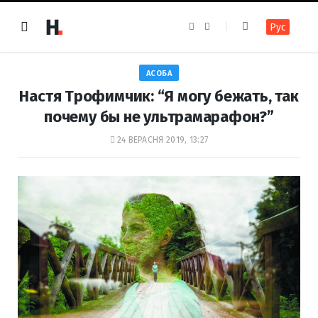
F
I
Рус
a
n
c
s
e
t
b
a
o
g
АСОБА
o
r
k
a
Настя Трофимчик: “Я могу бежать, так
m
почему бы не ультрамарафон?”
24 ВЕРАСНЯ 2019, 13:27