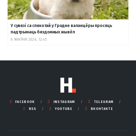
У сувязі са спякотай у Гродне валанцёры просяць
падтрымаць бяздомных жывёл
6 ЖНІЎНЯ 2026, 12:45
FACEBOOK
INSTAGRAM
TELEGRAM
RSS
YOUTUBE
ВКОНТАКТЕ