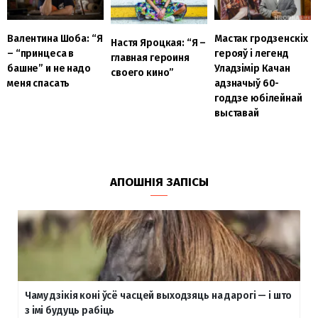
Мастак гродзенскіх
Валентина Шоба: “Я
Настя Яроцкая: “Я –
герояў і легенд
– “принцеса в
главная героиня
Уладзімір Качан
башне” и не надо
своего кино”
адзначыў 60-
меня спасать
годдзе юбілейнай
выставай
АПОШНІЯ ЗАПІСЫ
Чаму дзікія коні ўсё часцей выходзяць на дарогі — і што
з імі будуць рабіць