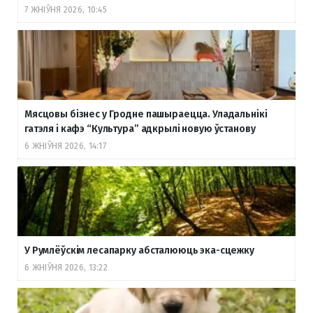
7 ЖНІЎНЯ 2026, 10:45
Мясцовы бізнес у Гродне пашыраецца. Уладальнікі
гатэля і кафэ “Культура” адкрылі новую ўстанову
6 ЖНІЎНЯ 2026, 14:17
У Румлёўскім лесапарку абсталююць эка-сцежку
6 ЖНІЎНЯ 2026, 13:22