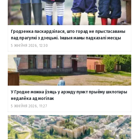
Гродзенка паскардзілася, што горад не прыстасаваны
пад прагулкі з дзецьмі. Іншыя мамы падказалі месцы
5 ЖНІЎНЯ 2026, 12:30
У Гродне можна ўзяць у арэнду пункт прыёму шклотары
недалёка ад могілак
5 ЖНІЎНЯ 2026, 11:27