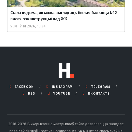
Стала вядома, як можа выглядаць былая бальніца №2
пасля рэканструкцыі пад ЖК
5 ЖНІЎНЯ 2026, 10:34
FACEBOOK
INSTAGRAM
TELEGRAM
RSS
YOUTUBE
ВКОНТАКТЕ
2016-2026 Выкарыстанне матэрыялаў сайта дазваляецца паводле
правілаў ліцэнзіі Creative Commons BY-SA 4.0 Int са спасылкай на