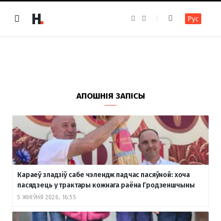
F
I
Рус
a
n
c
s
e
t
b
a
o
g
o
r
k
a
m
АПОШНІЯ ЗАПІСЫ
Караеў зладзіў сабе чэлендж падчас пасяўной: хоча
пасядзець у трактары кожнага раёна Гродзеншчыны
5 ЖНІЎНЯ 2026, 16:55