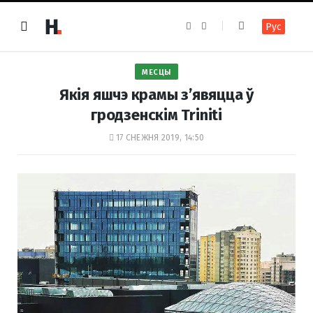
F
I
Рус
a
n
c
s
e
t
b
a
o
g
МЕСЦЫ
o
r
k
a
Якія яшчэ крамы з’явяцца ў
m
гродзенскім Triniti
17 СНЕЖНЯ 2019, 14:50