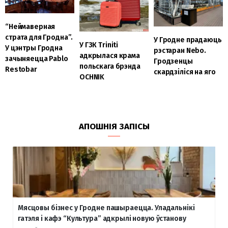
“Неймаверная
страта для Гродна”.
У Гродне прадаюць
У ГЗК Triniti
У цэнтры Гродна
рэстаран Nebo.
адкрылася крама
зачыняецца Pablo
Гродзенцы
польскага брэнда
Restobar
скардзіліся на яго
OCHNIK
АПОШНІЯ ЗАПІСЫ
Мясцовы бізнес у Гродне пашыраецца. Уладальнікі
гатэля і кафэ “Культура” адкрылі новую ўстанову