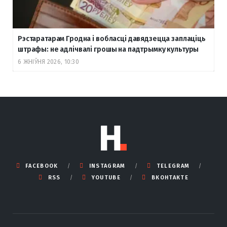
Рэстаратарам Гродна і вобласці давядзецца заплаціць
штрафы: не адлічвалі грошы на падтрымку культуры
6 ЖНІЎНЯ 2026, 10:30
FACEBOOK
INSTAGRAM
TELEGRAM
RSS
YOUTUBE
ВКОНТАКТЕ