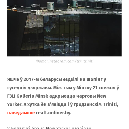
Фота: instagram.com/trk_triniti
Яшчэ ў 2017-м беларусы ездзілі на шопінг у
суседнія дзяржавы. Між тым у Мінску 21 снежня ў
ГЗЦ ​​Galleria Minsk адкрыецца чарговы New
Yorker. А хутка ён з’явіцца і ў гродзенскім Triniti,
паведамляе
realt.onliner.by.
У Беларусі брэнд New Yorker развівае