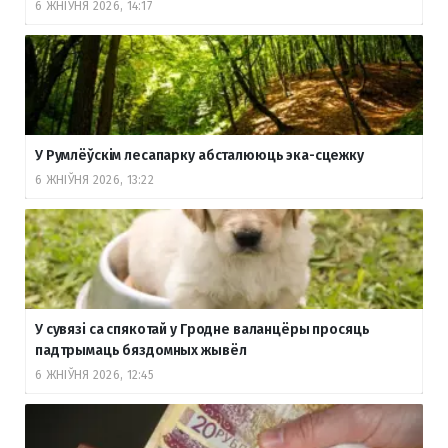
6 ЖНІЎНЯ 2026, 14:17
У Румлёўскім лесапарку абсталююць эка-сцежку
6 ЖНІЎНЯ 2026, 13:22
У сувязі са спякотай у Гродне валанцёры просяць
падтрымаць бяздомных жывёл
6 ЖНІЎНЯ 2026, 12:45