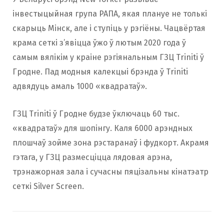
інвестыцыйная група РАПА, якая плануе не толькі
скарыць Мінск, але і ступіць у рэгіёны. Чацвёртая
крама сеткі з’явіцца ўжо ў лютым 2020 года ў
самым вялікім у краіне рэгіянальным ГЗЦ Triniti ў
Гродне. Пад модныя калекцыі брэнда ў Triniti
адвядуць амаль 1000 «квадратаў».
ГЗЦ Triniti ў Гродне будзе ўключаць 60 тыс.
«квадратаў» для шопінгу. Каля 6000 арэндных
плошчаў зойме зона рэстаранаў і фудкорт. Акрамя
гэтага, у ГЗЦ размесціцца лядовая арэна,
трэнажорная зала і сучасны пяцізальны кінатэатр
сеткі Silver Screen.