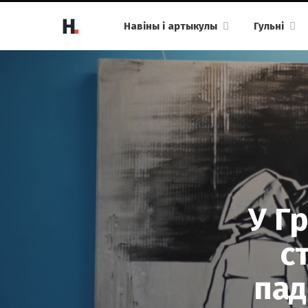
Навіны і артыкулы
Гульні
У Г
с
пад