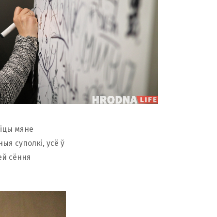
ліцы мяне
ыя суполкі, усё ў
зей сёння