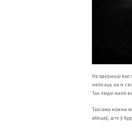
На адкрыцці выс
напісаць на іх св
Так людзі маглі в
Таксама кожны мо
абяцаў, што ў буд