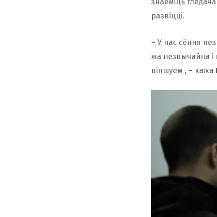
знаёміць гледача
развіцці.
– У нас сёння не
жа незвычайна і 
віншуем , – кажа