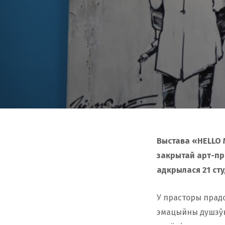
Выстава «HELLO M
закрытай арт-пр
адкрылася 21 сту
У прасторы прадс
эмацыйны душэўн