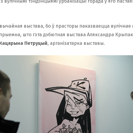
 з вулічнымі тэндэнцыямі ўрбанізацыі горада ў яго пастая
звычайная выстава, бо ў прасторы паказваецца вулічнае 
прыемна, што гэта дэбютная выстава Аляксандра Крыпака
Кацярына Петруцый
, арганізатарка выставы.