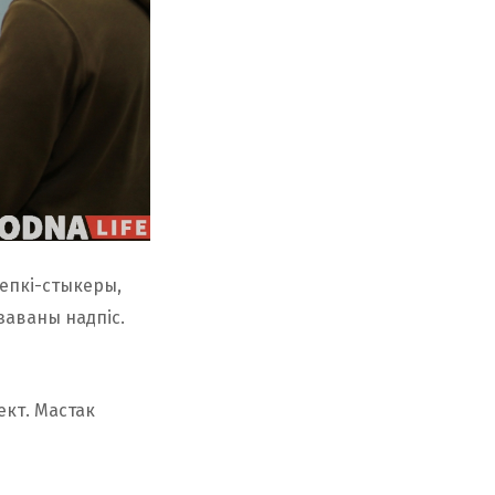
епкі-стыкеры,
ізаваны надпіс.
ект. Мастак