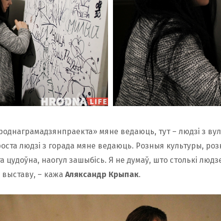
«Гроднаграмадзянпраекта» мяне ведаюць, тут – людзі з ву
роста людзі з горада мяне ведаюць. Розныя культуры, розн
та цудоўна, наогул зашыбісь. Я не думаў, што столькі люд
 выставу, – кажа
Аляксандр Крыпак
.