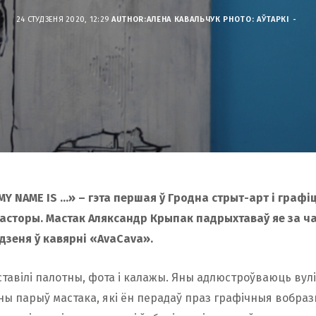
24 СТУДЗЕНЯ 2020, 12:29
AUTHOR:
АЛЕНА КАВАЛЬЧУК
PHOTO: АЎТАРКІ
Y NAME IS …» – гэта першая ў Гродна стрыт-арт і графіц
асторы. Мастак Аляксандр Крыпак падрыхтаваў яе за ча
дзеня ў кавярні «АvaCava».
тавілі палотны, фота і калажы. Яны адлюстроўваюць вулі
ы парыў мастака, які ён перадаў праз графічныя вобраз