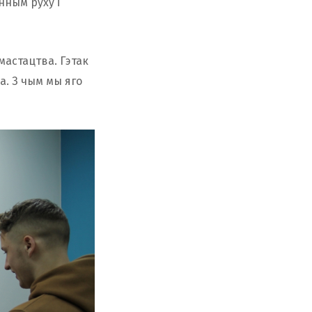
нным руху і
мастацтва. Гэтак
. З чым мы яго