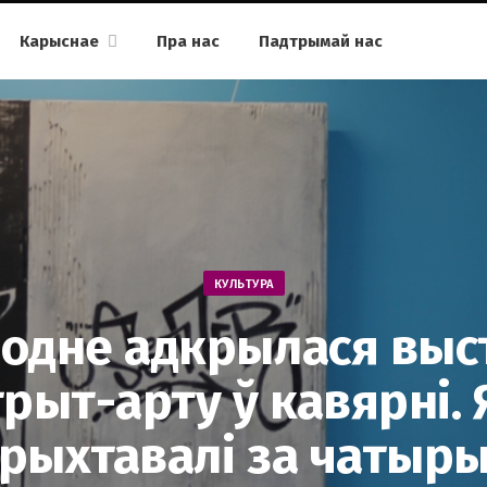
Карыснае
Пра нас
Падтрымай нас
КУЛЬТУРА
родне адкрылася выс
трыт-арту ў кавярні. 
рыхтавалі за чатыры