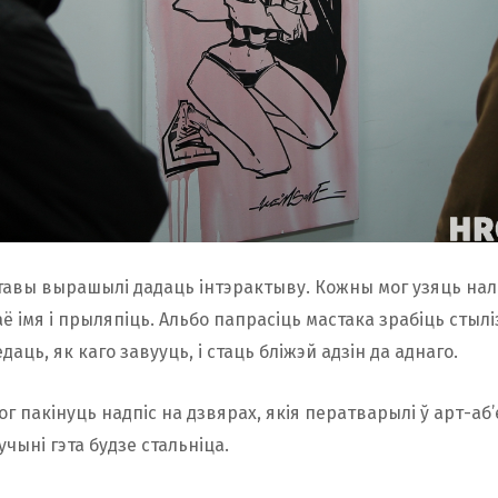
тавы вырашылі дадаць інтэрактыву. Кожны мог узяць нал
аё імя і прыляпіць. Альбо папрасіць мастака зрабіць стыл
едаць, як каго завууць, і стаць бліжэй адзін да аднаго.
г пакінуць надпіс на дзвярах, якія ператварылі ў арт-аб’
учыні гэта будзе стальніца.