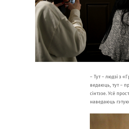
– Тут – людзі з 
ведаюць, тут – п
сінтэзе. Усё прос
наведаюць гэтую