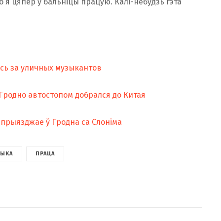
о я цяпер у бальніцы працую. Калі-небудзь гэта
ась за уличных музыкантов
 Гродно автостопом добрался до Китая
я прыязджае ў Гродна са Слоніма
ЗЫКА
ПРАЦА