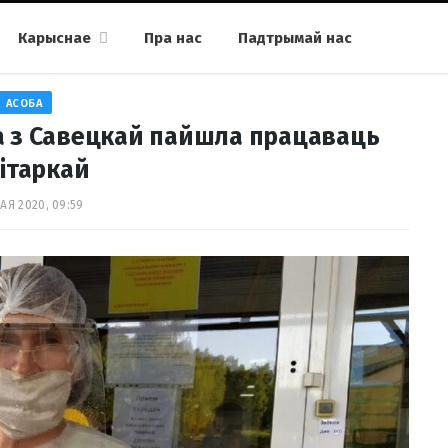
Карыснае
Пра нас
Падтрымай нас
АСОБА
а з Савецкай пайшла працаваць
ітаркай
АЯ 2020, 09:59