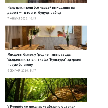
Чаму дзікія коні ўсё часцей выходзяць на
дарогі — і што з імі будуць рабіць
7 ЖНІЎНЯ 2026, 10:45
Мясцовы бізнес у Гродне пашыраецца.
Уладальнікі гатэля і кафэ “Культура” адкрылі
новую ўстанову
6 ЖНІЎНЯ 2026, 14:17
У Румлёўскім лесапарку абсталююць эка-