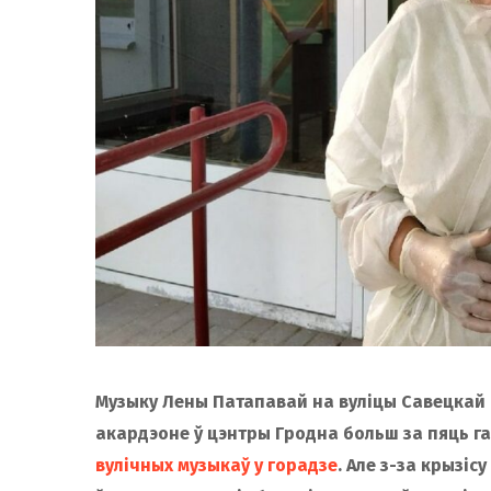
Музыку Лены Патапавай на вуліцы Савецкай 
акардэоне ў цэнтры Гродна больш за пяць гад
вулічных музыкаў у горадзе
. Але з-за крызіс