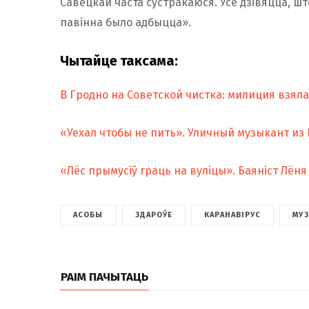
Савецкай часта сустракаюся. Усе дзівяцца, шт
павінна было адбыцца».
Чытайце таксама:
В Гродно на Советской чистка: милиция взял
«Уехал чтобы не пить». Уличный музыкант из
«Лёс прымусіў граць на вуліцы». Баяніст Лён
АСОБЫ
ЗДАРОЎЕ
КАРАНАВІРУС
МУ
РАІМ ПАЧЫТАЦЬ