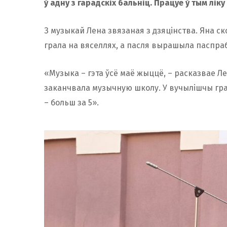
ў адну з гарадскіх бальніц. Працуе ў тым ліку 
З музыкай Лена звязаная з дзяцінства. Яна с
грала на вяселлях, а пасля вырашыла паспраб
«Музыка – гэта ўсё маё жыццё, – расказвае Ле
заканчвала музычную школу. У вучылішчы грала
– больш за 5».