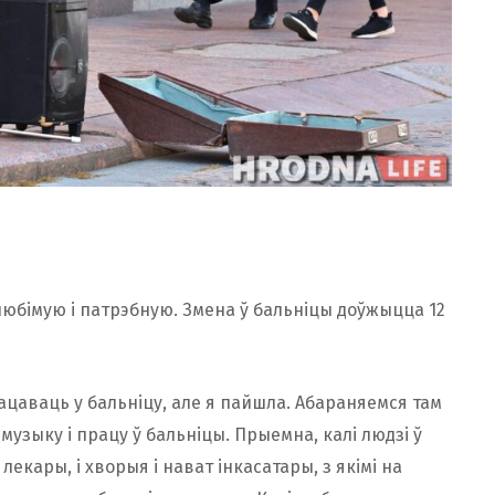
любімую і патрэбную. Змена ў бальніцы доўжыцца 12
цаваць у бальніцу, але я пайшла. Абараняемся там
узыку і працу ў бальніцы. Прыемна, калі людзі ў
екары, і хворыя і нават інкасатары, з якімі на