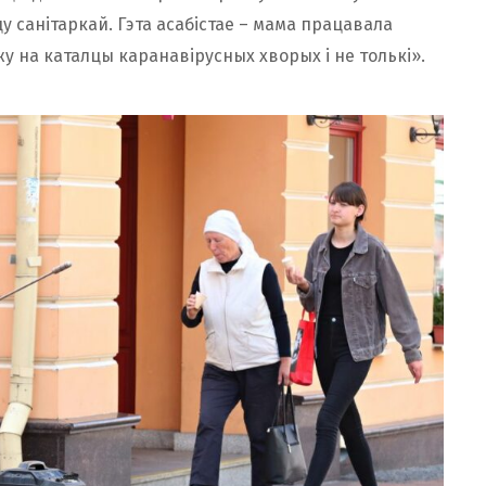
у санітаркай. Гэта асабістае – мама працавала
жу на каталцы каранавірусных хворых і не толькі».