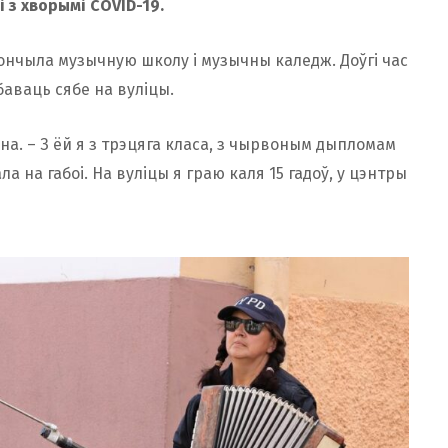
і з хворымі COVID-19.
кончыла музычную школу і музычны каледж. Доўгі час
аваць сябе на вуліцы.
на. – З ёй я з трэцяга класа, з чырвоным дыпломам
 на габоі. На вуліцы я граю каля 15 гадоў, у цэнтры