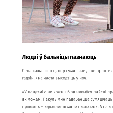
Людзі ў бальніцы пазнаюць
Лена кажа, што цяпер сумяшчае дзве працы: 
гадзін, яна часта выходзіць у ноч.
«У пандэмію не кожны б адважыўся пайсці пра
як можам. Пакуль мне падабаецца сумяшчаць м
прыёмным аддзяленні мяне пазнаюць. А гэта і л