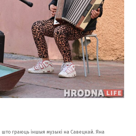
 што граюць іншыя музыкі на Савецкай. Яна