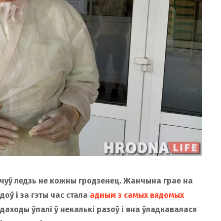
чуў ледзь не кожны гродзенец. Жанчына грае на
оў і за гэты час стала
адным з самых вядомых
у даходы ўпалі ў некалькі разоў і яна ўладкавалася