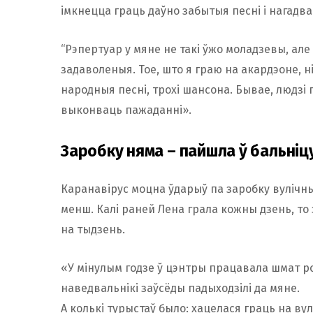
імкнецца граць даўно забытыя песні і нагадва
“Рэпертуар у мяне не такі ўжо моладзевы, ал
задаволеныя. Тое, што я граю на акардэоне, ні
народныя песні, трохі шансона. Бывае, людзі 
выконваць пажаданні».
Заробку няма – пайшла ў бальніц
Каранавірус моцна ўдарыў па заробку вулічны
менш. Калі раней Лена грала кожны дзень, то 
на тыдзень.
«У мінулым годзе ў цэнтры працавала шмат р
наведвальнікі заўсёды падыходзілі да мяне.
А колькі турыстаў было: хацелася граць на вулі