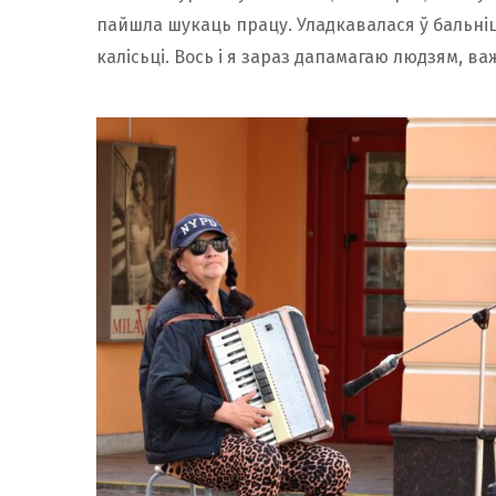
пайшла шукаць працу. Уладкавалася ў бальніц
калісьці. Вось і я зараз дапамагаю людзям, ва