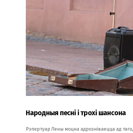
Народныя песні і трохі шансона
Рэпертуар Лены моцна адрозніваецца ад таго,