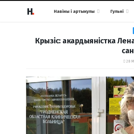
Навіны і артыкулы
Гульні
Крызіс: акардыяністка Лен
сан
28 М