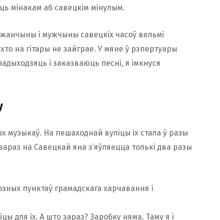
ць мінакам аб савецкім мінулым.
е жанчыны і мужчыны савецкіх часоў вельмі
хто на гітары не зайграе. У мяне ў рэпертуары
падыходзяць і заказваюць песні, я імкнуся
у
х музыкаў. На пешаходнай вуліцы іх стала ў разы
зараз на Савецкай яна з’яўляецца толькі два разы
озных пунктаў грамадскага харчавання і
цы для іх. А што зараз? Заробку няма. Таму я і