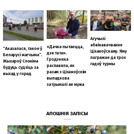
Агучылі
абвінавачванне
«Дачка пытаецца,
“Аказалася, такое ў
Ціханоўскаму. Яму
дзе тата».
Беларусі магчыма”.
пагражае да трох
Гродзенка
Жыхароў Слоніма
гадоў турмы
распавяла, як
будуць судзіць за
разам з Ціханоўскім
выхад у горад
выпадкова
затрымалі яе мужа
АПОШНІЯ ЗАПІСЫ