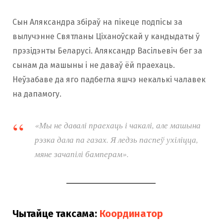
Сын Аляксандра збіраў на пікеце подпісы за
вылучэнне Святланы Ціханоўскай у кандыдаты ў
прэзідэнты Беларусі. Аляксандр Васільевіч бег за
сынам да машыны і не даваў ёй праехаць.
Неўзабаве да яго падбегла яшчэ некалькі чалавек
на дапамогу.
«Мы не давалі праехаць і чакалі, але машына
рэзка дала па газах. Я ледзь паспеў ухіліцца,
мяне зачапілі бамперам».
Чытайце таксама:
Координатор