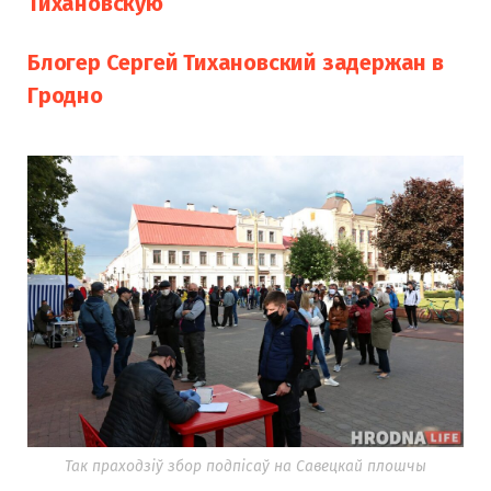
Тихановскую
Блогер Сергей Тихановский задержан в
Гродно
Так праходзіў збор подпісаў на Савецкай плошчы