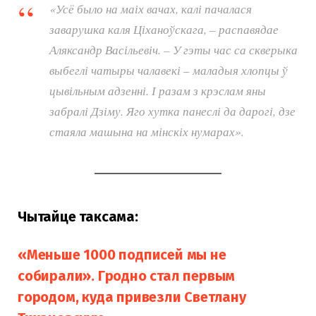
«Усё было на маіх вачах, калі пачалася
заварушка каля Ціханоўскага, – распавядае
Аляксандр Васільевіч. – У гэты час са скверыка
выбеглі чатыры чалавекі – маладыя хлопцы ў
цывільным адзенні. І разам з крэслам яны
забралі Дзіму. Яго хутка панеслі да дарогі, дзе
стаяла машына на мінскіх нумарах».
Чытайце таксама:
«Меньше 1000 подписей мы не
собирали». Гродно стал первым
городом, куда привезли Светлану