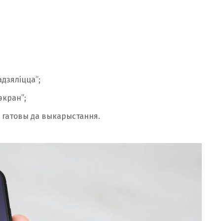
адзяліцца”;
экран”;
к гатовы да выкарыстання.