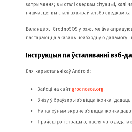
затрымання; вы сталі сведкам сітуацыі, калі ча
няшчасце; вы сталі ахвярай альбо сведкам хатня
Валанцёры GrodnoSOS у рэжыме live апрацуюць
пастараюцца аказаць неабходную дапамогу і
Інструкцыя па ўсталяванні вэб-д
Для карыстальнікаў Android:
Зайсці на сайт
grodnosos.org
;
Знізу ў браўзеры з’явіцца іконка “дадац
На галоўным экране з’явіцца іконка дада
Прайсці рэгістрацыю, пасля чаго дадата