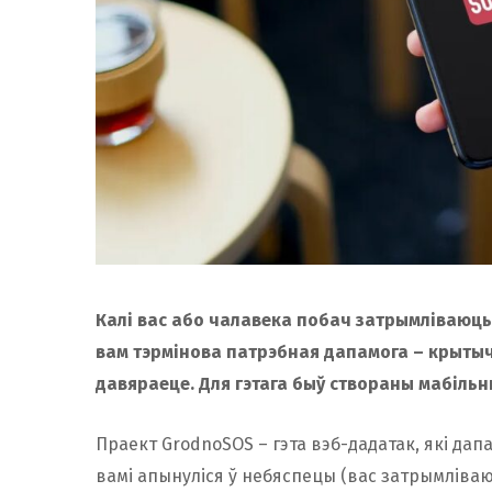
Калі вас або чалавека побач затрымліваюць,
вам тэрмінова патрэбная дапамога – крытычн
давяраеце. Для гэтага быў створаны мабіль
Праект GrodnoSOS – гэта вэб-дадатак, які дапа
вамі апынуліся ў небяспецы (вас затрымліваю