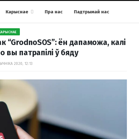
Карыснае
Пра нас
Падтрымай нас
КАРЫСНАЕ
к “GrodnoSOS”: ён дапаможа, калі
о вы патрапілі ў бяду
ЫЧНІКА 2020, 12:13