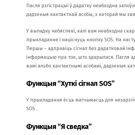
Пасля рэгістрацыі ў дадатку неабходна запоў
дадзеныя кантактнай асобы, з каторай мы зв
У выпадку небяспекі, калі вам неабходна ска
прыкладанне і націснуць кнопку SOS. На на
Першы – адправіць сігнал без дадатковай інф
інфармацыю пра тое, што здарылася. Пасля адп
вамі альбо кантактнымі асобамі, дадзеныя ка
Функцыя “Хуткі сігнал SOS”
У прыкладання ёсць магчымасць для незарэгі
SOS .
Функцыя “Я сведка”