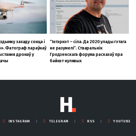
здымку захаду сонца і
“Інтэрнэт – сіла. Да 2020 улады гэтага
о». Фатограф параўнаў
не разумелі”. Стваральнік
стання дронаў у
Гродзенскага форума расказаў пра
ьшчы
байнэт нулявых
INSTAGRAM
TELEGRAM
RSS
YOUTUBE