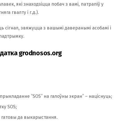
лавек, які знаходзіцца побач з вамі, патрапіў у
га гвалту і г.д.).
 сігнал, звяжуцца з вашымі даверанымі асобамі і
 падтрымку.
адатка grodnosos.org
ь прыкладанне “SOS” на галоўны экран” – націснуць;
тку SOS;
к гатовы да выкарыстання.