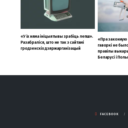
«У іх няма ініцыятывы зрабіць лепш».
«Пра законную 
Разабраліся, што не так з сайтамі
гаворкі не был
гродзенскіх дзяржарганізацый
правілы выкары
Беларусі і Пол
FACEBOOK