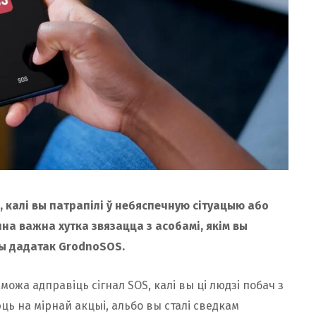
 калі вы патрапілі ў небяспечную сітуацыю або
а важна хутка звязацца з асобамі, якім вы
ны дадатак GrodnoSOS.
можа адправіць сігнал SOS, калі вы ці людзі побач з
ць на мірнай акцыі, альбо вы сталі сведкам