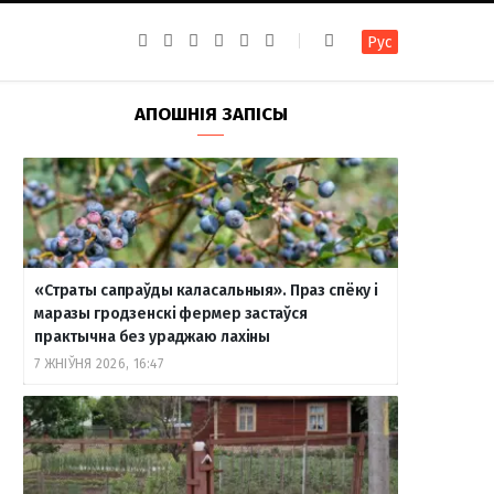
F
I
T
R
Y
В
Рус
a
n
e
S
o
к
c
s
l
S
u
о
e
t
e
T
н
b
a
g
u
т
АПОШНІЯ ЗАПІСЫ
o
g
r
b
а
o
r
a
e
к
k
a
m
т
m
е
«Страты сапраўды каласальныя». Праз спёку і
маразы гродзенскі фермер застаўся
практычна без ураджаю лахіны
7 ЖНІЎНЯ 2026, 16:47