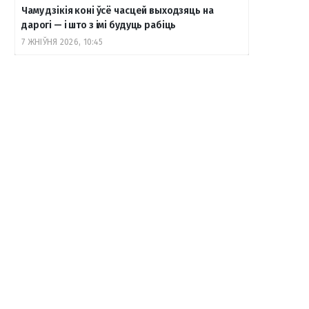
Чаму дзікія коні ўсё часцей выходзяць на
дарогі — і што з імі будуць рабіць
7 ЖНІЎНЯ 2026, 10:45