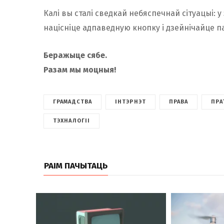
Калі вы сталі сведкай небяспечнай сітуацыі: у
націсніце адпаведную кнопку і дзейнічайце па
Беражыце сябе.
Разам мы моцныя!
ГРАМАДСТВА
ІНТЭРНЭТ
ПРАВА
ПРА
ТЭХНАЛОГІІ
РАІМ ПАЧЫТАЦЬ