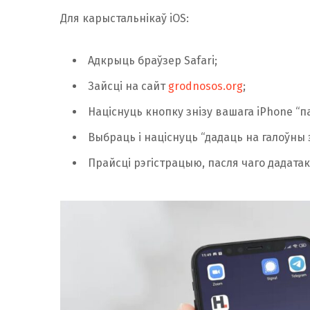
Для карыстальнікаў iOS:
Адкрыць браўзер Safari;
Зайсці на сайт
grodnosos.org
;
Націснуць кнопку знізу вашага iPhone “п
Выбраць і націснуць “дадаць на галоўны 
Прайсці рэгістрацыю, пасля чаго дадата