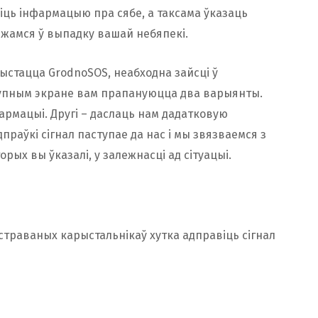
ніць інфармацыю пра сябе, а таксама ўказаць
яжамся ў выпадку вашай небяпекі.
рыстацца GrodnoSOS, неабходна зайсці ў
ступным экране вам прапануюцца два варыянты.
армацыі. Другі – даслаць нам дадатковую
раўкі сігнал паступае да нас і мы звязваемся з
торых вы ўказалі, у залежнасці ад сітуацыі.
страваных карыстальнікаў хутка адправіць сігнал