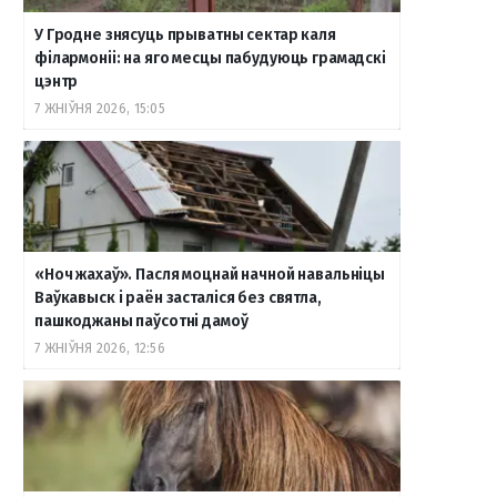
У Гродне знясуць прыватны сектар каля
філармоніі: на яго месцы пабудуюць грамадскі
цэнтр
7 ЖНІЎНЯ 2026, 15:05
«Ноч жахаў». Пасля моцнай начной навальніцы
Ваўкавыск і раён засталіся без святла,
пашкоджаны паўсотні дамоў
7 ЖНІЎНЯ 2026, 12:56