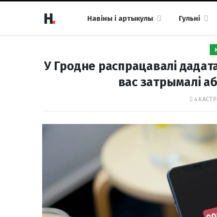
Навіны і артыкулы
Гульні
У Гродне распрацавалі дадата
вас затрымалі аб
4 КАСТР