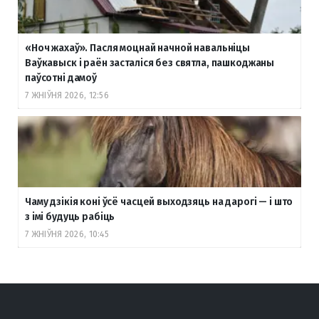
«Ноч жахаў». Пасля моцнай начной навальніцы
Ваўкавыск і раён засталіся без святла, пашкоджаны
паўсотні дамоў
7 ЖНІЎНЯ 2026, 12:56
Чаму дзікія коні ўсё часцей выходзяць на дарогі — і што
з імі будуць рабіць
7 ЖНІЎНЯ 2026, 10:45