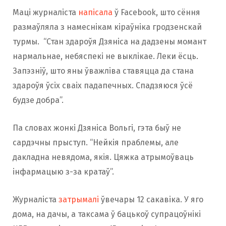
Маці журналіста
напісала
ў Facebook, што сёння
размаўляла з намеснікам кіраўніка гродзенскай
турмы. “Стан здароўя Дзяніса на дадзены момант
нармальнае, небяспекі не выклікае. Леки ёсць.
Запэзніў, што яны ўважліва ставяцца да стана
здароўя ўсіх сваіх падапечных. Спадзяюся ўсё
будзе добра”.
Па словах жонкі Дзяніса Вольгі, гэта быў не
сардэчны прыступ. “Нейкія праблемы, але
дакладна невядома, якія. Цяжка атрымоўваць
інфармацыю з-за кратаў”.
Журналіста
затрымалі
ўвечары 12 сакавіка. У яго
дома, на дачы, а таксама ў бацькоў супрацоўнікі