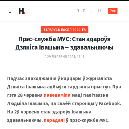
F
I
Рус
a
n
c
s
e
t
b
a
o
g
БЕЛАРУСЬ ПАСЛЯ 2020-ГА
o
r
k
a
Прэс-служба МУС: Стан здароўя
m
Дзяніса Івашына – здавальняючы
29 ЧЭРВЕНЯ 2021, 15:13
Падчас знаходжання ў карцары ў журналіста
Дзяніса Івашына адбыўся сардэчны прыступ. Пра
гэта 28 чэрвеня
паведаміла
маці палітвязня
Людміла Івашына, на сваёй старонцы ў Facebook.
На 29 чэрвеня стан здароўя Івашына
здавальняюч
ы,
перадалі
ў прэс-службе МУС.