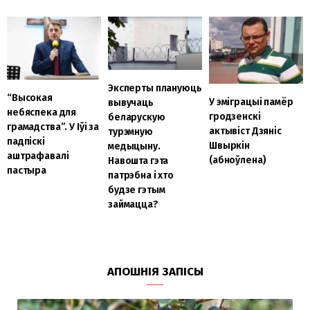
Эксперты плануюць
“Высокая
У эміграцыі памёр
вывучаць
небяспека для
гродзенскі
беларускую
грамадства”. У Іўі за
актывіст Дзяніс
турэмную
падпіскі
Швыркін
медыцыну.
аштрафавалі
(абноўлена)
Навошта гэта
пастыра
патрэбна і хто
будзе гэтым
займацца?
АПОШНІЯ ЗАПІСЫ