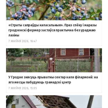
«Страты сапраўды каласальныя». Праз спёку і маразы
гродзенскі фермер застаўся практычна без ураджаю
лахіны
7 ЖНІЎНЯ 2026, 16:47
У Гродне знясуць прыватны сектар каля філармоніі: на
яго месцы пабудуюць грамадскі цэнтр
7 ЖНІЎНЯ 2026, 15:05