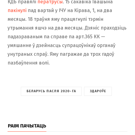
КДБ правялі
ператрусы
. 15 сакавіка Івашына
пакінулі
пад вартай у ІЧУ на Кірава, 1, на два
месяцы. 18 траўня яму працягнулі тэрмін
утрымання яшчэ на два месяцы. Дзяніс праходзіць
падазраваным па справе па арт.365 КК —
умяшанне ў дзейнасць супрацоўнікаў органаў
унутраных спраў. Яму пагражае да трох гадоў
пазбаўлення волі.
БЕЛАРУСЬ ПАСЛЯ 2020-ГА
ЗДАРОЎЕ
РАІМ ПАЧЫТАЦЬ