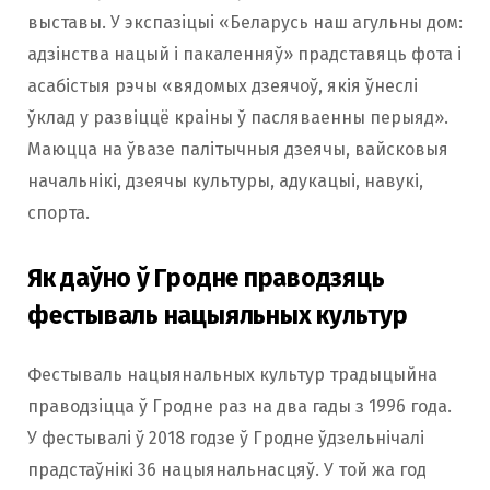
выставы. У экспазіцыі «Беларусь наш агульны дом:
адзінства нацый і пакаленняў» прадставяць фота і
асабістыя рэчы «вядомых дзеячоў, якія ўнеслі
ўклад у развіццё краіны ў пасляваенны перыяд».
Маюцца на ўвазе палітычныя дзеячы, вайсковыя
начальнікі, дзеячы культуры, адукацыі, навукі,
спорта.
Як даўно ў Гродне праводзяць
фестываль нацыяльных культур
Фестываль нацыянальных культур традыцыйна
праводзіцца ў Гродне раз на два гады з 1996 года.
У фестывалі ў 2018 годзе ў Гродне ўдзельнічалі
прадстаўнікі 36 нацыянальнасцяў. У той жа год