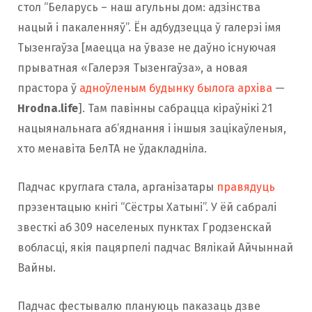
стол “Беларусь – наш агульны дом: адзінства
нацый і пакаленняў”. Ён адбудзецца ў галерэі імя
Тызенгаўза [маецца на ўвазе не даўно існуючая
прыватная «Галерэя Тызенгаўза», а новая
прастора ў
адноўленым будынку былога архіва
—
Hrodna.life
]. Там павінны сабрацца кіраўнікі 21
нацыянальнага аб’яднання і іншыя зацікаўленыя,
хто менавіта БелТА не ўдакладніла.
Падчас круглага стала, арганізатары
правядуць
прэзентацыю кнігі “Сёстры Хатыні”. У ёй сабралі
звесткі аб 309 населеных пунктах Гродзенскай
вобласці, якія пацярпелі падчас Вялікай Айчыннай
Вайны.
Падчас фестывалю плануюць паказаць дзве