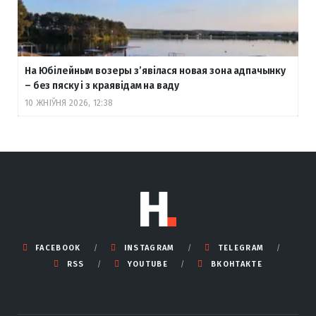
На Юбілейным возеры з’явілася новая зона адпачынку
– без пяску і з краявідам на ваду
10 ЖНІЎНЯ 2026, 12:38
FACEBOOK
INSTAGRAM
TELEGRAM
RSS
YOUTUBE
ВКОНТАКТЕ