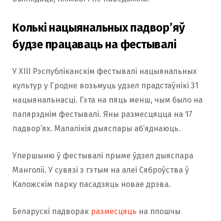
Колькі нацыянальных падвор’яў
будзе працаваць на фестывалі
У ХІІІ Рэспубліканскім фестывалі нацыянальных
культур у Гродне возьмуць удзел прадстаўнікі 31
нацыянальнасці. Гэта на пяць менш, чым было на
папярэднім фестывалі. Яны размесцяцца на 17
падвор’ях. Малалікія дыяспары аб’яднаюць.
Упершыню ў фестывалі прыме ўдзел дыяспара
Манголіі. У сувязі з гэтым на алеі Сяброўства ў
Каложскім парку пасадзяць новае дрэва.
Беларускі падворак
размесцяць
на плошчы