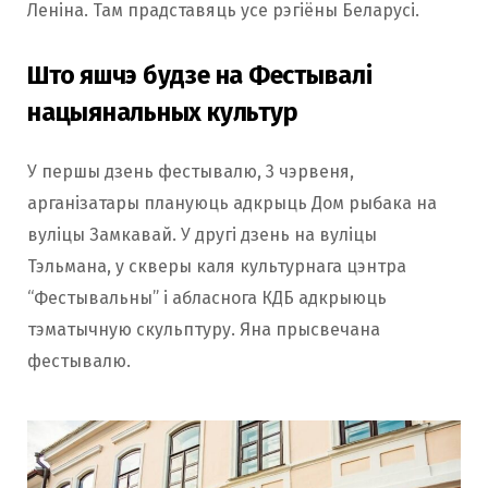
Леніна. Там прадставяць усе рэгіёны Беларусі.
Што яшчэ будзе на Фестывалі
нацыянальных культур
У першы дзень фестывалю, 3 чэрвеня,
арганізатары плануюць адкрыць Дом рыбака на
вуліцы Замкавай. У другі дзень на вуліцы
Тэльмана, у скверы каля культурнага цэнтра
“Фестывальны” і абласнога КДБ адкрыюць
тэматычную скульптуру. Яна прысвечана
фестывалю.