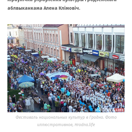
аблвыканкама Алена Клімовіч.
Фестиваль национальных культур в Гродно. Фото
иллюстративное, Hrodna.life