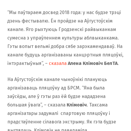
“Мы паўтараем досвед 2018 года: у нас будзе трэці
дзень фестывалю. Ён пройдзе на Аўгустоўскім
канале. Яго рыхтуюць Гродзенскі райвыканкам
сумесна з упраўленнем культуры аблвыканкама.
Гэты вопыт вельмі добра сябе зарэкамендаваў. На
канале будуць арганізаваны канцэртныя пляцоўкі,
інтэрактыўныя”, –
сказала
Алена Клімовіч
БелТА
.
На Аўгустоўскім канале чыноўнікі плануюць
арганізаваць пляцоўку ад БРСМ. “Яна была
заўсёды, але ў гэты раз ёй будзе нададзена
большая ўвага”, – сказала
Клімовіч
. Таксама
арганізатары задумалі спартовую пляцоўку і
прадстаўленне сілавога экстрыму. Як гэта будзе
выглядаць, Клімовіч не паведаміла.