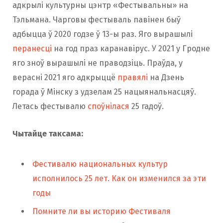
адкрылі культурны цэнтр «Фестывальны» на
Тэльмана. Чарговы фестываль павінен быў
адбыцца ў 2020 годзе ў 13-ы раз. Яго вырашылі
перанесці
на год праз каранавірус. У 2021 у Гродне
яго зноў вырашылі не праводзіць. Праўда, у
верасні 2021 яго адкрыццё
правялі
на Дзень
горада ў Мінску з удзелам 25 нацыянальнасцяў.
Летась фестывалю
споўнілася
25 гадоў.
Чытайце таксама:
Фестивалю национальных культур
исполнилось 25 лет. Как он изменился за эти
годы
Помните ли вы историю Фестиваля