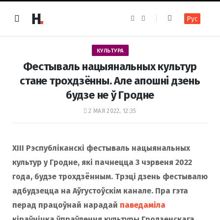
F
I
Рус
a
n
c
s
e
t
b
a
o
g
КУЛЬТУРА
o
r
k
a
Фестываль нацыянальных культур
m
стане трохдзённы. Але апошні дзень
будзе не ў Гродне
2 МАЯ 2022, 12:35
XIII Рэспубліканскі фестываль нацыянальных
культур у Гродне, які пачнецца 3 чэрвеня 2022
года, будзе трохдзённым. Трэці дзень фестывалю
адбудзецца на Аўгустоўскім канале. Пра гэта
перад працоўнай нарадай
паведаміла
кіраўнічка ўпраўлення культуры Гродзенскага