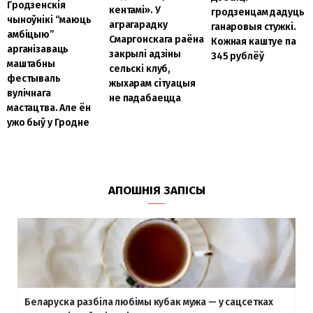
Гродзенскія
кентамі». У
гродзенцам дадуць
чыноўнікі “маюць
аграгарадку
ганаровыя стужкі.
амбіцыю”
Смаргонскага раёна
Кожная каштуе па
арганізаваць
закрылі адзіны
345 рублёў
маштабны
сельскі клуб,
фестываль
жыхарам сітуацыя
вулічнага
не падабаецца
мастацтва. Але ён
ужо быў у Гродне
АПОШНІЯ ЗАПІСЫ
Беларуска разбіла любімы кубак мужа — у сацсетках