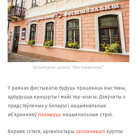
Культурны цэнтр “Фестывальны”.
У рамках фестывалю будуць працаваць выставы,
адбудуцца канцэрты і майстар-класы. Дзяўчаты з
прадстаўленых у Беларусі нацыянальных
аб’яднанняў
пакажуць
нацыянальныя строі.
Акрамя гэтага, арганізатары
запланавалі
круглы