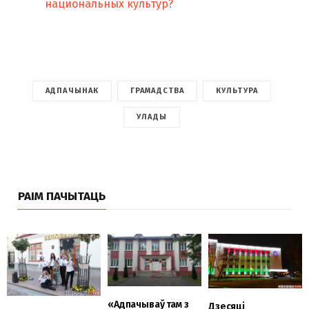
национальных культур?
АДПАЧЫНАК
ГРАМАДСТВА
КУЛЬТУРА
УЛАДЫ
РАІМ ПАЧЫТАЦЬ
«Адпачываў там з
Дзесяці