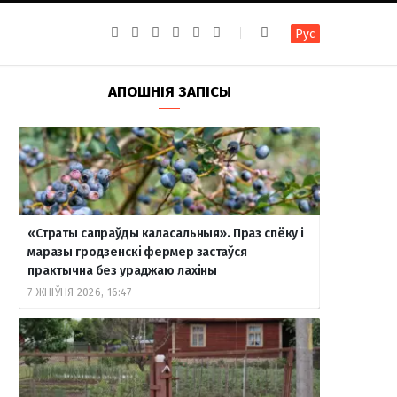
F
I
T
R
Y
В
Рус
a
n
e
S
o
к
c
s
l
S
u
о
e
t
e
T
н
b
a
g
u
т
АПОШНІЯ ЗАПІСЫ
o
g
r
b
а
o
r
a
e
к
k
a
m
т
m
е
«Страты сапраўды каласальныя». Праз спёку і
маразы гродзенскі фермер застаўся
практычна без ураджаю лахіны
7 ЖНІЎНЯ 2026, 16:47