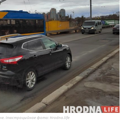
е. Ілюстрацыйнае фота: Hrodna.life