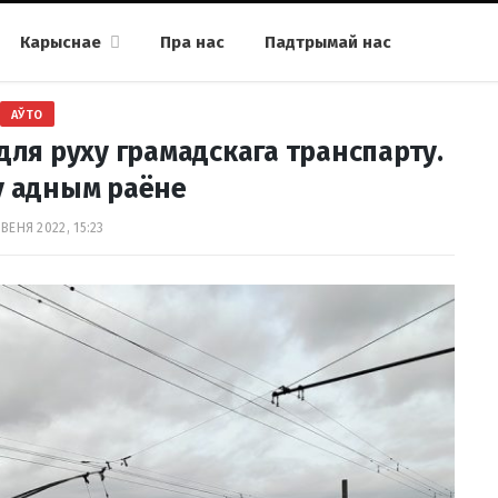
Карыснае
Пра нас
Падтрымай нас
АЎТО
ля руху грамадскага транспарту.
у адным раёне
ВЕНЯ 2022, 15:23