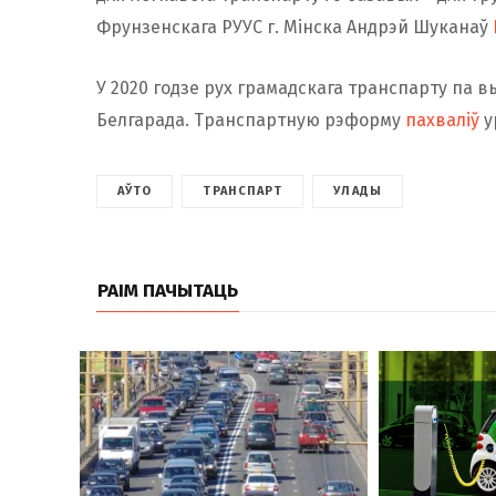
Фрунзенскага РУУС г. Мінска Андрэй Шуканаў
У 2020 годзе рух грамадскага транспарту па в
Белгарада. Транспартную рэформу
пахваліў
у
АЎТО
ТРАНСПАРТ
УЛАДЫ
РАІМ ПАЧЫТАЦЬ