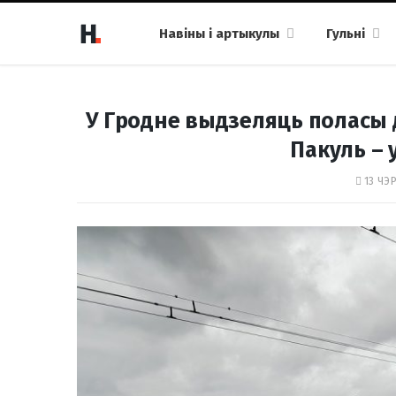
Навіны і артыкулы
Гульні
У Гродне выдзеляць поласы д
Пакуль – 
13 ЧЭР