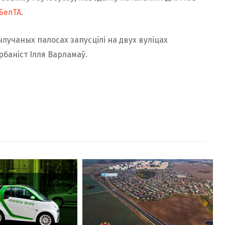
БелТА
.
ылучаных палосах запусцілі на двух вуліцах
рбаніст Ілля Варламаў.