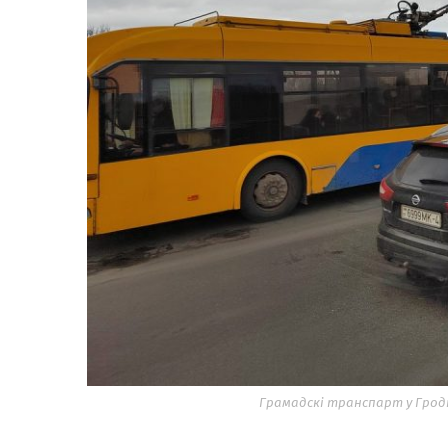
Грамадскі транспарт у Гродн