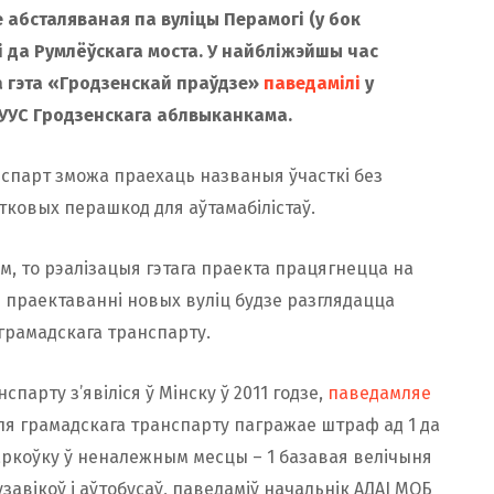
 абсталяваная па вуліцы Перамогі (у бок
 да Румлёўскага моста. У найбліжэйшы час
а гэта «Гродзенскай праўдзе»
паведамілі
у
 УУС Гродзенскага аблвыканкама.
спарт зможа праехаць названыя ўчасткі без
тковых перашкод для аўтамабілістаў.
, то рэалізацыя гэтага праекта працягнецца на
ы праектаванні новых вуліц будзе разглядацца
грамадскага транспарту.
парту з’явіліся ў Мінску ў 2011 годзе,
паведамляе
для грамадскага транспарту пагражае штраф ад 1 да
 паркоўку ў неналежным месцы – 1 базавая велічыня
узавікоў і аўтобусаў, паведаміў начальнік АДАІ МОБ