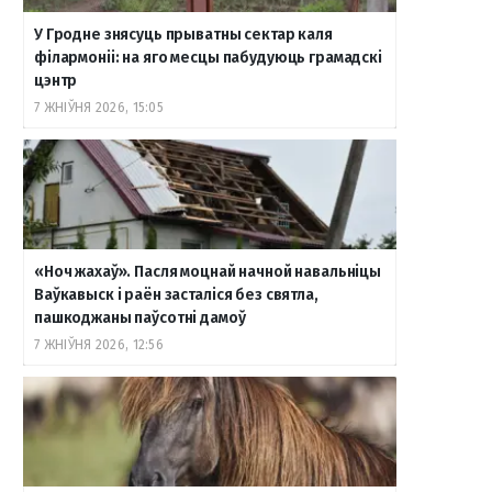
У Гродне знясуць прыватны сектар каля
філармоніі: на яго месцы пабудуюць грамадскі
цэнтр
7 ЖНІЎНЯ 2026, 15:05
«Ноч жахаў». Пасля моцнай начной навальніцы
Ваўкавыск і раён засталіся без святла,
пашкоджаны паўсотні дамоў
7 ЖНІЎНЯ 2026, 12:56