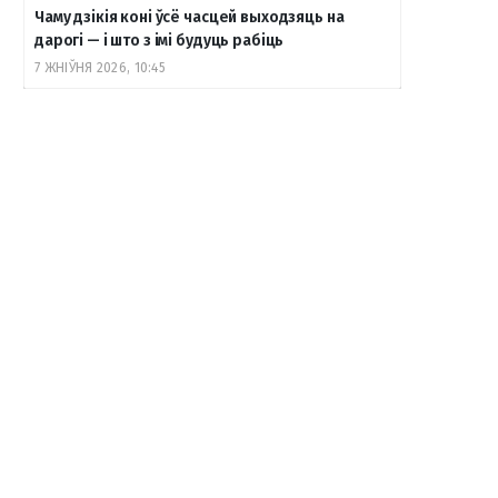
Чаму дзікія коні ўсё часцей выходзяць на
дарогі — і што з імі будуць рабіць
7 ЖНІЎНЯ 2026, 10:45