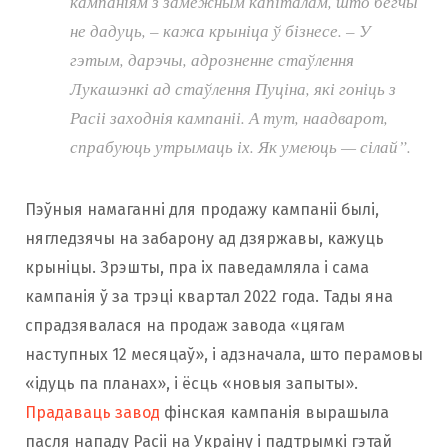
кампаніям з замежным капіталам, што бегчы
не дадуць, – кажа крыніца ў бізнесе. – У
гэтым, дарэчы, адрозненне стаўлення
Лукашэнкі ад стаўлення Пуціна, які гоніць з
Расіі заходнія кампаніі. А тут, наадварот,
спрабуюць утрымаць іх. Як умеюць — сілай”.
Пэўныя намаганні для продажу кампаніі былі,
нягледзячы на забарону ад дзяржавы, кажуць
крыніцы. Зрэшты, пра іх паведамляла і сама
кампанія ў за трэці квартал 2022 года. Тады яна
спрадзявалася на продаж завода «цягам
наступных 12 месяцаў», і адзначала, што перамовы
«ідуць па планах», і ёсць «новыя запыты».
Прадаваць завод
фінская кампанія вырашыла
пасля нападу Расіі на Украіну і падтрымкі гэтай