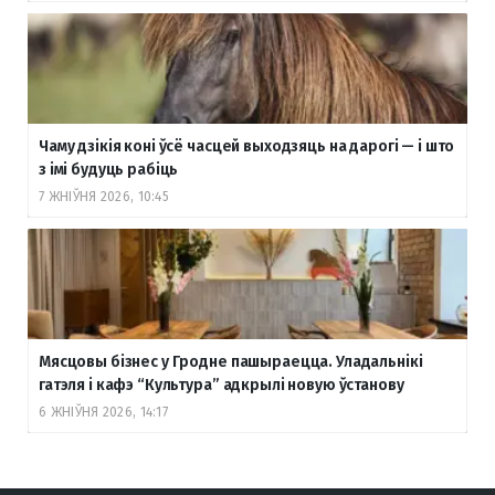
Чаму дзікія коні ўсё часцей выходзяць на дарогі — і што
з імі будуць рабіць
7 ЖНІЎНЯ 2026, 10:45
Мясцовы бізнес у Гродне пашыраецца. Уладальнікі
гатэля і кафэ “Культура” адкрылі новую ўстанову
6 ЖНІЎНЯ 2026, 14:17