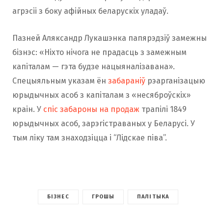
агрэсіі з боку афійных беларускіх уладаў.
Пазней Аляксандр Лукашэнка папярэдзіў замежны
бізнэс: «Ніхто нічога не прадасць з замежным
капіталам — гэта будзе нацыяналізавана».
Спецыяльным указам ён
забараніў
рэарганізацыю
юрыдычных асоб з капіталам з «несяброўскіх»
краін. У
спіс забароны на продаж
трапілі 1849
юрыдычных асоб, зарэгістраваных у Беларусі. У
тым ліку там знаходзіцца і “Лідскае піва”.
БІЗНЕС
ГРОШЫ
ПАЛІТЫКА