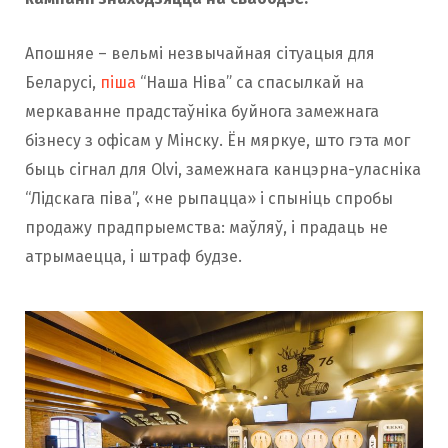
Апошняе – вельмі незвычайная сітуацыя для
Беларусі,
піша
“Наша Ніва” са спасылкай на
меркаванне прадстаўніка буйнога замежнага
бізнесу з офісам у Мінску. Ён мяркуе, што гэта мог
быць сігнал для Olvi, замежнага канцэрна-уласніка
“Лідскага піва”, «не рыпацца» і спыніць спробы
продажу прадпрыемства: маўляў, і прадаць не
атрымаецца, і штраф будзе.