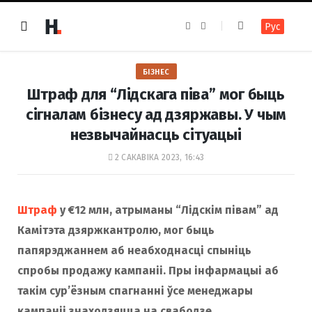
F
I
Рус
a
n
c
s
e
t
b
a
o
g
БІЗНЕС
o
r
k
a
Штраф для “Лідскага піва” мог быць
m
сігналам бізнесу ад дзяржавы. У чым
незвычайнасць сітуацыі
2 САКАВІКА 2023, 16:43
Штраф
у
€12 млн
, атрыманы “Лідскім півам” ад
Камітэта дзяржкантролю, мог быць
папярэджаннем аб неабходнасці спыніць
спробы продажу кампаніі. Пры інфармацыі аб
такім сур’ёзным спагнанні ўсе менеджары
кампаніі знаходзяцца на свабодзе.