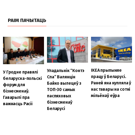
РАІМ ПАЧЫТАЦЬ
IKEA прыпыняе
Уладальнік “Контэ
У Гродне правялі
працу ў Беларусі.
Спа” Валянцін
беларуска-польскі
Раней яна купляла ў
Байко вылецеў з
форум для
нас тавары на сотні
ТОП-30 самых
бізнесменаў.
мільёнаў еўра
паспяховых
Гаварылі пра
бізнесменаў
важнасць Расіі
Беларусі