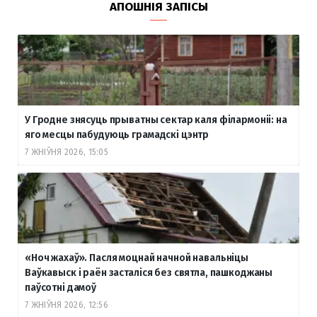
АПОШНІЯ ЗАПІСЫ
У Гродне знясуць прыватны сектар каля філармоніі: на
яго месцы пабудуюць грамадскі цэнтр
7 ЖНІЎНЯ 2026, 15:05
«Ноч жахаў». Пасля моцнай начной навальніцы
Ваўкавыск і раён засталіся без святла, пашкоджаны
паўсотні дамоў
7 ЖНІЎНЯ 2026, 12:56