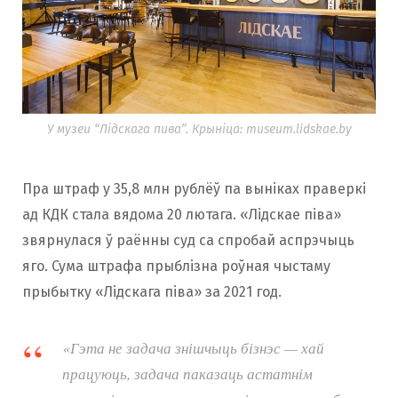
У музеи “Лідскага пива”. Крыніца: museum.lidskae.by
Пра штраф у 35,8 млн рублёў па выніках праверкі
ад КДК стала вядома 20 лютага. «Лідскае піва»
звярнулася ў раённы суд са спробай аспрэчыць
яго. Сума штрафа прыблізна роўная чыстаму
прыбытку «Лідскага піва» за 2021 год.
«Гэта не задача знішчыць бізнэс — хай
працуюць, задача паказаць астатнім