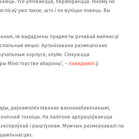
йваюць. Усё ўлічваецца, перабіраецца. Нікому не
аспісаў ужо такое, што і па вуліцах ловяць. Вы
ваныя, ім выдадзены прадметы рэчавай маёмасці
, спальныя мяшкі. Арганізавана размяшчэнне
вучальным корпусе, клубе. Сілкуюцца
ры Міністэрстве абароны”, –
паведамілі
ў
ады, даўкамплектаванае ваеннаабавязанымі,
сенічнай тэхніцы. На палігоне адпрацоўваецца
і экіпіроўкай і рыштункам. Мужчын размеркавалі па
ецыяльнасцях.