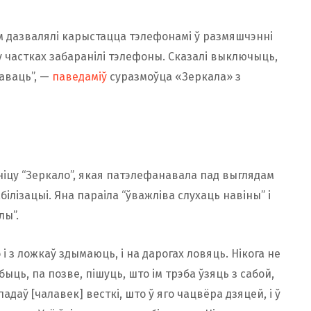
 ім дазвалялі карыстацца тэлефонамі ў размяшчэнні
 у частках забаранілі тэлефоны. Сказалі выключыць,
наваць”, —
паведаміў
суразмоўца «Зеркала» з
іцу “Зеркало”, якая патэлефанавала пад выглядам
ілізацыі. Яна параіла “ўважліва слухаць навіны” і
лы”.
 і з ложкаў здымаюць, і на дарогах ловяць. Нікога не
ыць, па позве, пішуць, што ім трэба ўзяць з сабой,
адаў [чалавек] весткі, што ў яго чацвёра дзяцей, і ў