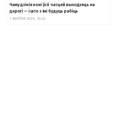
Чаму дзікія коні ўсё часцей выходзяць на
дарогі — і што з імі будуць рабіць
7 ЖНІЎНЯ 2026, 10:45