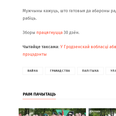
Мужчыны кажуць, што гатовыя да абароны рад
рабіць.
Зборы
працягнуцца
30 дзён.
Чытайце таксама
:
У Гродзенскай вобласці абв
прэцэдэнты
ВАЙНА
ГРАМАДСТВА
ПАЛІТЫКА
УЛ
РАІМ ПАЧЫТАЦЬ