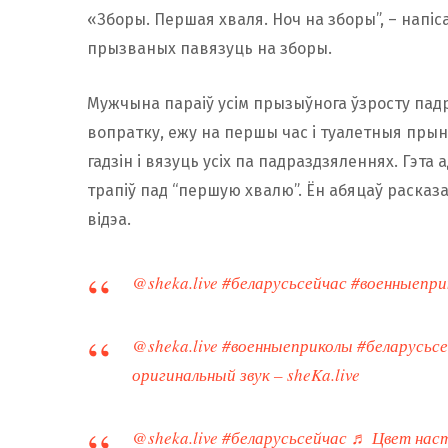
«Зборы. Першая хваля. Ноч на зборы”, – напіс
прызваных павязуць на зборы.
Мужчына параіў усім прызыўнога ўзросту пад
вопратку, ежу на першы час і туалетныя прын
гадзін і вязуць усіх па падраздзяленнях. Гэт
трапіў пад “першую хвалю”. Ён абяцаў расказ
відэа.
@sheka.live
#беларусьсейчас
#военныепри
@sheka.live
#военныеприколы
#беларусьс
оригинальный звук – sheKa.live
@sheka.live
#беларусьсейчас
♬ Цвет наст