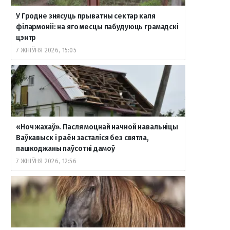
У Гродне знясуць прыватны сектар каля
філармоніі: на яго месцы пабудуюць грамадскі
цэнтр
7 ЖНІЎНЯ 2026, 15:05
«Ноч жахаў». Пасля моцнай начной навальніцы
Ваўкавыск і раён засталіся без святла,
пашкоджаны паўсотні дамоў
7 ЖНІЎНЯ 2026, 12:56