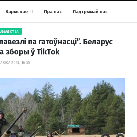
Карыснае
Пра нас
Падтрымай нас
РАМАДСТВА
авезлі па гатоўнасці”. Беларус
а зборы ў TikTok
АВІКА 2023, 16:55