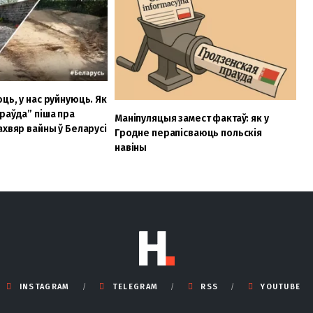
ць, у нас руйнуюць. Як
раўда” піша пра
Маніпуляцыя замест фактаў: як у
ахвяр вайны ў Беларусі
Гродне перапісваюць польскія
навіны
INSTAGRAM
TELEGRAM
RSS
YOUTUBE