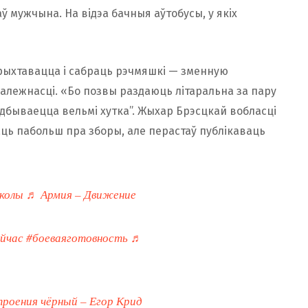
аў мужчына. На відэа бачныя аўтобусы, у якіх
рыхтавацца і сабраць рэчмяшкі — зменную
алежнасці. «Бо позвы раздаюць літаральна за пару
а адбываецца вельмі хутка”. Жыхар Брэсцкай вобласці
аць пабольш пра зборы, але перастаў публікаваць
колы
♬ Армия – Движение
ейчас
#боеваяготовность
♬
роения чёрный – Егор Крид