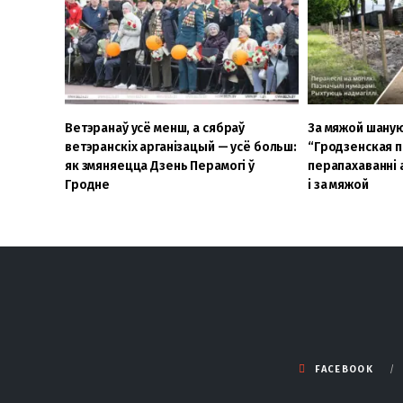
Ветэранаў усё менш, а сябраў
За мяжой шаную
ветэранскіх арганізацый — усё больш:
“Гродзенская п
як змяняецца Дзень Перамогі ў
перапахаванні 
Гродне
і за мяжой
FACEBOOK