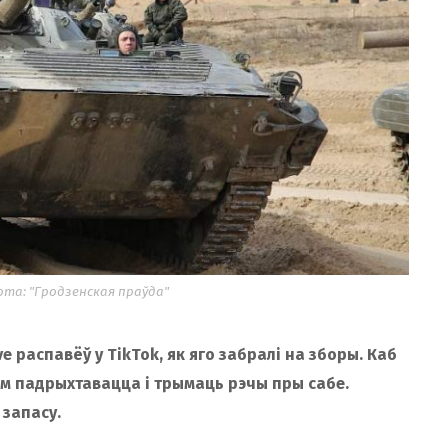
та: "Гродзенская праўда"
e распавёў у TikTok, як яго забралі на зборы. Каб
ым падрыхтавацца і трымаць рэчы пры сабе.
 запасу.