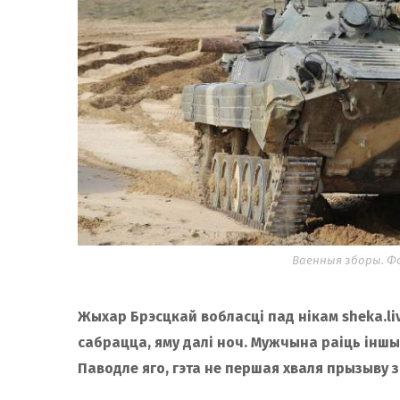
Ваенныя зборы. Фо
Жыхар Брэсцкай вобласці пад нікам sheka.liv
сабрацца, яму далі ноч. Мужчына раіць інш
Паводле яго, гэта не першая хваля прызыву з