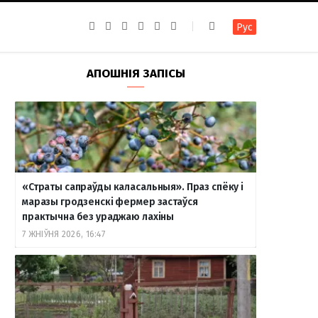
F
I
T
R
Y
В
Рус
a
n
e
S
o
к
c
s
l
S
u
о
e
t
e
T
н
b
a
g
u
т
АПОШНІЯ ЗАПІСЫ
o
g
r
b
а
o
r
a
e
к
k
a
m
т
m
е
«Страты сапраўды каласальныя». Праз спёку і
маразы гродзенскі фермер застаўся
практычна без ураджаю лахіны
7 ЖНІЎНЯ 2026, 16:47