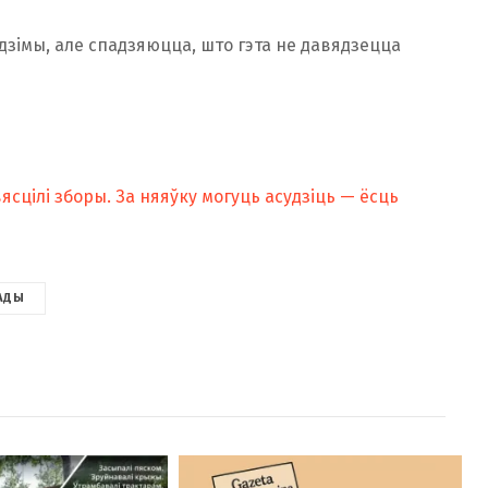
зімы, але спадзяюцца, што гэта не давядзецца
ясцілі зборы. За няяўку могуць асудзіць — ёсць
АДЫ