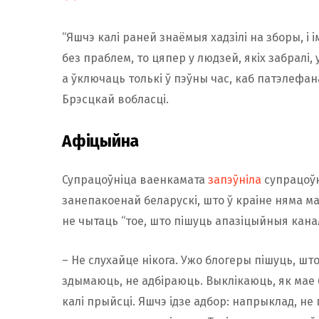
“Яшчэ калі раней знаёмыя хадзілі на зборы, і
без праблем, то цяпер у людзей, якіх забралі,
а ўключаць толькі ў пэўны час, каб патэлефа
Брэсцкай вобласці.
Афіцыйна
Супрацоўніца ваенкамата
запэўніла
супрацоўн
занепакоенай беларускі, што ў краіне няма маб
не чытаць “тое, што пішуць апазіцыйныя кана
– Не слухайце нікога. Ужо блогеры пішуць, што
здымаюць, не адбіраюць. Выклікаюць, як мае б
калі прыйсці. Яшчэ ідзе адбор: напрыклад, не п