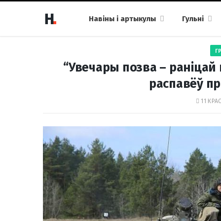
Навіны і артыкулы
Гульні
Г
“Увечары позва – раніцай п
распавёў пр
11 КРАС