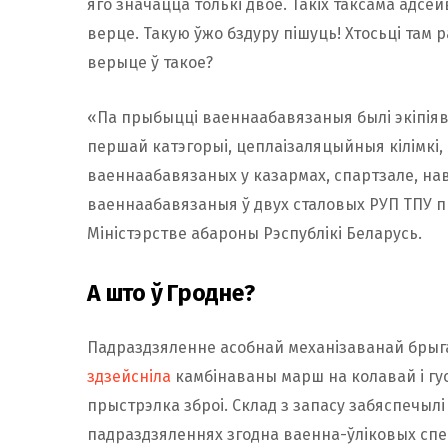
яго значацца толькі двое. Такіх таксама адсе
верце. Такую ўжо бздуру пішуць! Хтосьці там р
верыце ў такое?
«Па прыбыцці ваеннаабавязаныя былі экіпія
першай катэгорыі, цеплаізаляцыйныя кілімкі
ваеннаабавязаных у казармах, спартзале, на
ваеннаабавязаныя ў двух сталовых РУП ТПУ п
Міністэрстве абароны Рэспублікі Беларусь.
А што ў Гродне?
Падраздзяленне асобнай механізаванай брыг
здзейсніла
камбінаваны марш на колавай і гу
прыстрэлка зброі. Склад з запасу забяспечыл
падраздзяленнях згодна ваенна-ўліковых сп