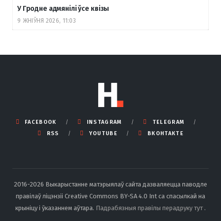
У Гродне адмянілі ўсе квізы
9 ЖНІЎНЯ 2026, 11:03
FACEBOOK
INSTAGRAM
TELEGRAM
RSS
YOUTUBE
ВКОНТАКТЕ
2016-2026 Выкарыстанне матэрыялаў сайта дазваляецца паводле
правілаў ліцэнзіі Creative Commons BY-SA 4.0 Int са спасылкай на
крыніцу і ўказаннем аўтара.
Падрабязныя правілы перадруку тут
.