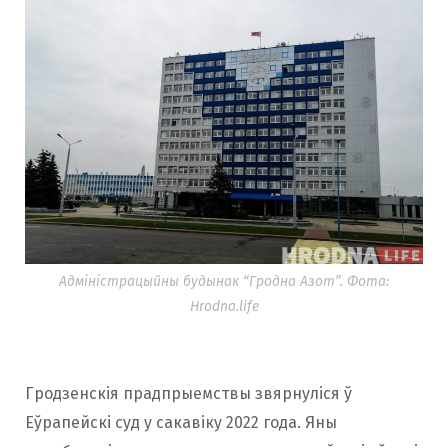
Адміністрацыйны будынак “Гродна Азот”. Фота:
Hrodna.life
Гродзенскія прадпрыемствы звярнуліся ў
Еўрапейскі суд у сакавіку 2022 года. Яны