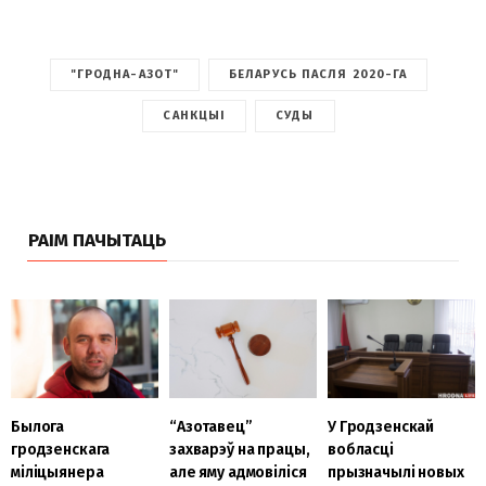
"ГРОДНА-АЗОТ"
БЕЛАРУСЬ ПАСЛЯ 2020-ГА
САНКЦЫІ
СУДЫ
РАІМ ПАЧЫТАЦЬ
Былога
“Азотавец”
У Гродзенскай
гродзенскага
захварэў на працы,
вобласці
міліцыянера
але яму адмовіліся
прызначылі новых