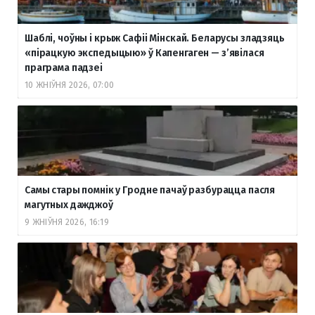
Шаблі, чоўны і крыж Сафіі Мінскай. Беларусы зладзяць
«пірацкую экспедыцыю» ў Капенгаген — з’явілася
праграма падзеі
10 ЖНІЎНЯ 2026, 07:00
Самы стары помнік у Гродне пачаў разбурацца пасля
магутных дажджоў
9 ЖНІЎНЯ 2026, 16:19