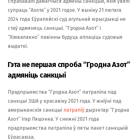
спрабавалі дамагчыся адмены санкцый, якія ўвялі
супраць “Азота” у 2021 годзе. У выніку 21 лютага
2024 года Еўрапейскі суд агульнай юрысдыкці не
стаў адмяняць санкцыі. “Гродна Азот” і
“Хімвалакно” павінны будуць аплаціць судовыя
выдаткі.
Гэта не першая спроба “Гродна Азот”
адмяніць санкцыі
Прадпрыемства “Гродна Азот” патрапіла пад
санкцыі ЗША у красавіку 2021 года. У жніўні пад
амерыканскія санкцыі
патрапіў
дырэктар “Гродна
Азот” Ігар Ляшэнка. У снежні 2021 года
прадпрыемства патрапіла ў пяты пакет санкцыій
Еўрасаюза.