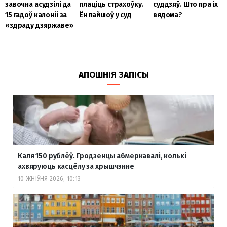
завочна асудзілі да
плаціць страхоўку.
суддзяў. Што пра іх
15 гадоў калоніі за
Ён пайшоў у суд
вядома?
«здраду дзяржаве»
АПОШНІЯ ЗАПІСЫ
Каля 150 рублёў. Гродзенцы абмеркавалі, колькі
ахвяруюць касцёлу за хрышчэнне
10 ЖНІЎНЯ 2026, 10:13