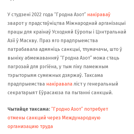
У студзені 2022 года “Гродна Азот”
накіраваў
зварот у прадстаўніцтва Міжнароднай арганізацыі
працы для краінаў Усходняй Еўропы і Цэнтральнай
Азіі ў Маскву. Праз яго прадпрыемства
патрабавала адмяніць санкцыі, тлумачачы, што ў
выніку абмежаванняў “Гродна Азот” можа стаць
пагрозай для рэгіёна, у тым ліку памежным
тэрыторыям сумежных дзяржаў. Таксама
прадпрыемства
накіравала
ліст у генеральный
секратарыят Еўрасаюза па пытанні санкцый.
Чытайце таксама:
“Гродно Азот” потребует
отмены санкций через Международную
организацию труда