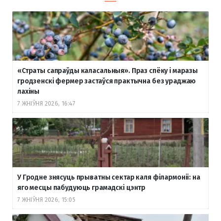
«Страты сапраўды каласальныя». Праз спёку і маразы
гродзенскі фермер застаўся практычна без ураджаю
лахіны
7 ЖНІЎНЯ 2026, 16:47
У Гродне знясуць прыватны сектар каля філармоніі: на
яго месцы пабудуюць грамадскі цэнтр
7 ЖНІЎНЯ 2026, 15:05