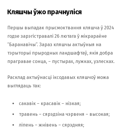
Кляшчы ўжо прачнуліся
Першы выпадак прысмоктвання кляшча ў 2024
годзе зарэгістравалі 26 лютага ў мікрараёне
“Баранавічы”. Зараз кляшчы актыўныя на
тэрыторыі прыродных ландшафтаў, якія добра
прагравае сонца, – пустырах, лужках, узлесках.
Расклад актыўнасці іксодавых кляшчоў можа
выглядаць так:
сакавік – красавік – нізкая;
травень – сярэдзіна чэрвеня – высокая;
ліпень – жнівень – сярэдняя;