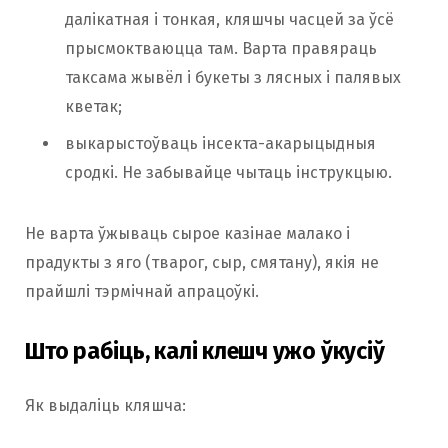
далікатная і тонкая, кляшчы часцей за ўсё
прысмоктваюцца там. Варта правяраць
таксама жывёл і букеты з лясных і палявых
кветак;
выкарыстоўваць інсекта-акарыцыдныя
сродкі. Не забывайце чытаць інструкцыю.
Не варта ўжываць сырое казінае малако і
прадукты з яго (тварог, сыр, смятану), якія не
прайшлі тэрмічнай апрацоўкі.
Што рабіць, калі клешч ужо ўкусіў
Як выдаліць кляшча: