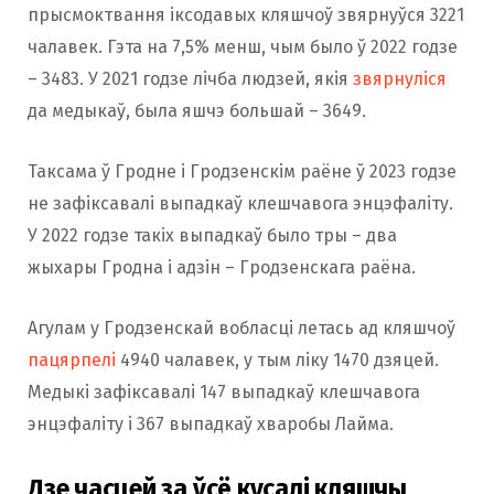
прысмоктвання іксодавых кляшчоў звярнуўся 3221
чалавек. Гэта на 7,5% менш, чым было ў 2022 годзе
– 3483. У 2021 годзе лічба людзей, якія
звярнуліся
да медыкаў, была яшчэ большай – 3649.
Таксама ў Гродне і Гродзенскім раёне ў 2023 годзе
не зафіксавалі выпадкаў клешчавога энцэфаліту.
У 2022 годзе такіх выпадкаў было тры – два
жыхары Гродна і адзін – Гродзенскага раёна.
Агулам у Гродзенскай вобласці летась ад кляшчоў
пацярпелі
4940 чалавек, у тым ліку 1470 дзяцей.
Медыкі зафіксавалі 147 выпадкаў клешчавога
энцэфаліту і 367 выпадкаў хваробы Лайма.
Дзе часцей за ўсё кусалі кляшчы