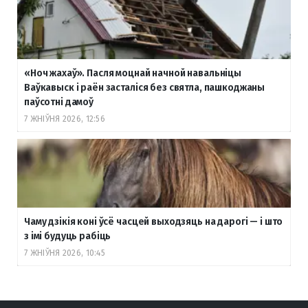
«Ноч жахаў». Пасля моцнай начной навальніцы
Ваўкавыск і раён засталіся без святла, пашкоджаны
паўсотні дамоў
7 ЖНІЎНЯ 2026, 12:56
Чаму дзікія коні ўсё часцей выходзяць на дарогі — і што
з імі будуць рабіць
7 ЖНІЎНЯ 2026, 10:45