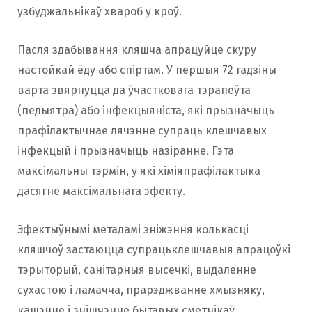
узбуджальнікаў хвароб у кроў.
Пасля здабывання кляшча апрацуйце скуру
настойкай ёду або спіртам. У першыя 72 гадзіны
варта звярнуцца да ўчастковага тэрапеўта
(педыятра) або інфекцыяніста, які прызначыць
прафілактычнае лячэнне супраць клешчавых
інфекцый і прызначыць назіранне. Гэта
максімальны тэрмін, у які хіміяпрафілактыка
дасягне максімальнага эфекту.
Эфектыўнымі метадамі зніжэння колькасці
кляшчоў застаюцца супрацьклешчавыя апрацоўкі
тэрыторый, санітарныя высечкі, выдаленне
сухастою і ламачча, прарэджванне хмызняку,
кашэнне і знішчэнне бытавых сметнікаў.