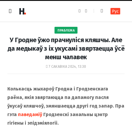
F
I
Рус
a
n
c
s
e
t
b
a
o
g
ПРАБЛЕМА
o
r
k
a
У Гродне ўжо прачнуліся кляшчы. Але
m
да медыкаў з іх укусамі звяртаецца ўсё
менш чалавек
7 САКАВІКА 2024, 13:30
Колькасць жыхароў Гродна і Гродзенскага
раёна, якія звяртаюцца па дапамогу пасля
ўкусаў кляшчоў, змяншаецца другі год запар. Пра
гэта
паведаміў
Гродзенскі занальны цэнтр
гігіены і эпідэміялогіі.