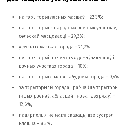
на тэрыторыі лясных масіваў – 22,3%;
на тэрыторыі загарадных, дачных участкаў,
сельскай мясцовасці – 29,3%;
у лясных масівах горада – 21,7%;
на тэрыторыі прыватных домаўладанняў і
дачных участках горада – 10%;
на тэрыторыі жылой забудовы горада – 0,4%;
за тэрыторыяй горада і раёна (на тэрыторыі
іншых раёнаў, абласцей і нават дзяржаў) –
12,6%;
пацярпелыя не маглі сказаць, дзе сустрэлі
кляшча – 8,2%.