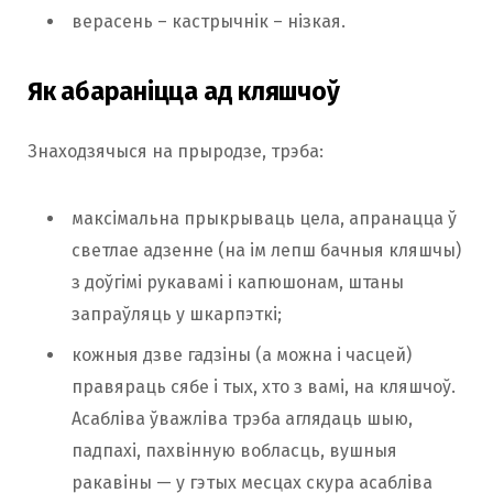
верасень – кастрычнік – нізкая.
Як абараніцца ад кляшчоў
Знаходзячыся на прыродзе, трэба:
максімальна прыкрываць цела, апранацца ў
светлае адзенне (на ім лепш бачныя кляшчы)
з доўгімі рукавамі і капюшонам, штаны
запраўляць у шкарпэткі;
кожныя дзве гадзіны (а можна і часцей)
правяраць сябе і тых, хто з вамі, на кляшчоў.
Асабліва ўважліва трэба аглядаць шыю,
падпахі, пахвінную вобласць, вушныя
ракавіны — у гэтых месцах скура асабліва