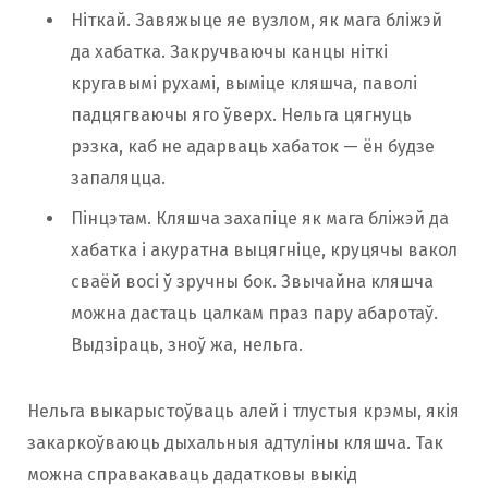
Ніткай. Завяжыце яе вузлом, як мага бліжэй
да хабатка. Закручваючы канцы ніткі
кругавымі рухамі, выміце кляшча, паволі
падцягваючы яго ўверх. Нельга цягнуць
рэзка, каб не адарваць хабаток — ён будзе
запаляцца.
Пінцэтам. Кляшча захапіце як мага бліжэй да
хабатка і акуратна выцягніце, круцячы вакол
сваёй восі ў зручны бок. Звычайна кляшча
можна дастаць цалкам праз пару абаротаў.
Выдзіраць, зноў жа, нельга.
Нельга выкарыстоўваць алей і тлустыя крэмы, якія
закаркоўваюць дыхальныя адтуліны кляшча. Так
можна справакаваць дадатковы выкід