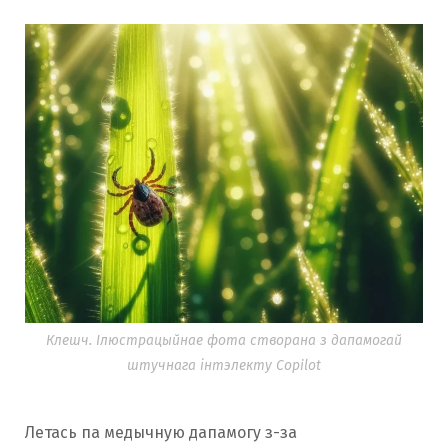
Клешч. Ілюстрацыйнае фота створана з дапамогай
штучнага інтэлекту Copilot
Летась па медычную дапамогу з-за