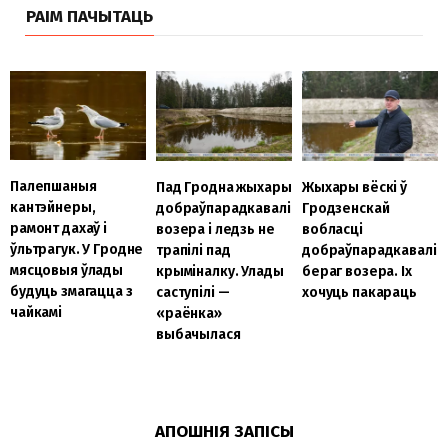
РАІМ ПАЧЫТАЦЬ
Палепшаныя
Пад Гродна жыхары
Жыхары вёскі ў
кантэйнеры,
добраўпарадкавалі
Гродзенскай
рамонт дахаў і
возера і ледзь не
вобласці
ўльтрагук. У Гродне
трапілі пад
добраўпарадкавалі
мясцовыя ўлады
крыміналку. Улады
бераг возера. Іх
будуць змагацца з
саступілі —
хочуць пакараць
чайкамі
«раёнка»
выбачылася
АПОШНІЯ ЗАПІСЫ