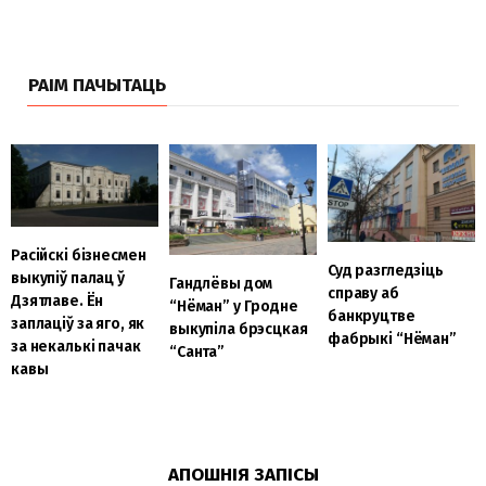
РАІМ ПАЧЫТАЦЬ
Расійскі бізнесмен
Суд разгледзіць
выкупіў палац ў
Гандлёвы дом
справу аб
Дзятлаве. Ён
“Нёман” у Гродне
банкруцтве
заплаціў за яго, як
выкупіла брэсцкая
фабрыкі “Нёман”
за некалькі пачак
“Санта”
кавы
АПОШНІЯ ЗАПІСЫ