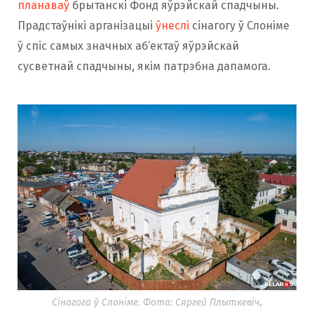
планаваў
брытанскі Фонд яўрэйскай спадчыны.
Прадстаўнікі арганізацыі
ўнеслі
сінагогу ў Слоніме
ў спіс самых значных аб’ектаў яўрэйскай
сусветнай спадчыны, якім патрэбна дапамога.
Сінагога ў Слоніме. Фота: Сяргей Плыткевіч,