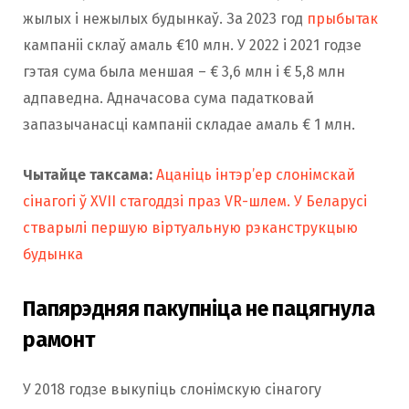
жылых і нежылых будынкаў. За 2023 год
прыбытак
кампаніі склаў амаль €10 млн. У 2022 і 2021 годзе
гэтая сума была меншая – € 3,6 млн і € 5,8 млн
адпаведна. Адначасова сума падатковай
запазычанасці кампаніі складае амаль € 1 млн.
Чытайце таксама:
Ацаніць інтэр’ер слонімскай
сінагогі ў XVII стагоддзі праз VR-шлем. У Беларусі
стварылі першую віртуальную рэканструкцыю
будынка
Папярэдняя пакупніца не пацягнула
рамонт
У 2018 годзе выкупіць слонімскую сінагогу