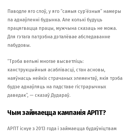
Паводле яго слоў, у яго “самыя сур’ёзныя” намеры
па аднаўленні будынка. Але колькі будуць
працягвацца працы, мужчына сказаць не можа.
Для гэтага патрэбна дэталёвае абследаванне
пабудовы.
“Трэба вельмі многае высветліць:
канструкцыйныя асаблівасці, стан асновы,
наяўнасць нейкіх страчаных элементаў, якія трэба
будзе аднаўляць на падставе гістрарычных
даведак”, — сказаў Дудараў.
Чым займаецца кампанія АРПТ?
АРПТ існуе з 2013 года і займаецца будаўніцтвам