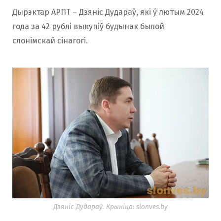
Дырэктар АРПТ – Дзяніс Дудараў, які ў лютым 2024
года за 42 рублі выкупіў будынак былой
слонімскай сінагогі.
Дзяніс Дудараў. Крыніца: slonves.by