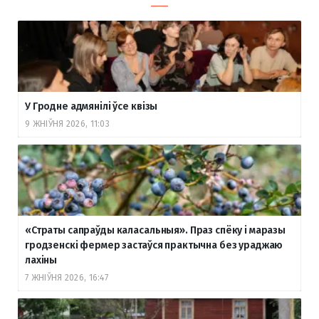
У Гродне адмянілі ўсе квізы
9 ЖНІЎНЯ 2026, 11:03
«Страты сапраўды каласальныя». Праз спёку і маразы
гродзенскі фермер застаўся практычна без ураджаю
лахіны
7 ЖНІЎНЯ 2026, 16:47