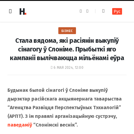
F
I
Рус
a
n
c
s
e
t
b
a
o
g
БІЗНЕС
o
r
k
a
Стала вядома, які расіянін выкупіў
m
сінагогу ў Слоніме. Прыбыткі яго
кампаніі вылічваюцца мільёнамі еўра
6 МАЯ 2024, 12:00
Будынак былой сінагогі ў Слоніме выкупіў
дырэктар расійскага акцыянернага таварыства
“Агенцтва Развіцця Перспектыўных Тэхналогій”
(АРПТ). З ім правялі арганізацыйную сустрэчу,
паведаміў
“Слонімскі веснік”.