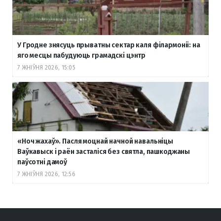
У Гродне знясуць прыватны сектар каля філармоніі: на
яго месцы пабудуюць грамадскі цэнтр
7 ЖНІЎНЯ 2026, 15:05
«Ноч жахаў». Пасля моцнай начной навальніцы
Ваўкавыск і раён засталіся без святла, пашкоджаны
паўсотні дамоў
7 ЖНІЎНЯ 2026, 12:56