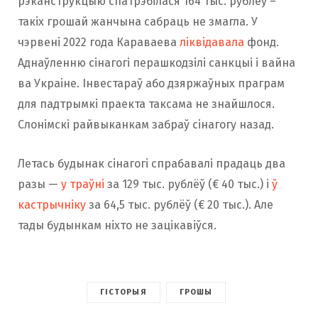
рэканструкцыю спатрэбілася 164 тыс. рублёў –
такіх грошай жанчына сабраць не змагла. У
чэрвені 2022 года Караваева
ліквідавала
фонд.
Аднаўленню сінагогі перашкодзілі санкцыі і вайна
ва Украіне. Інвестараў або дзяржаўных праграм
для падтрымкі праекта таксама не знайшлося.
Слонімскі райвыканкам забраў сінагогу назад.
Летась будынак сінагогі спрабавалі прадаць два
разы —
у траўні
за 129 тыс. рублёў (€ 40 тыс.) і
ў
кастрычніку
за 64,5 тыс. рублёў (€ 20 тыс.). Але
тады будынкам ніхто не зацікавіўся.
ГІСТОРЫЯ
ГРОШЫ