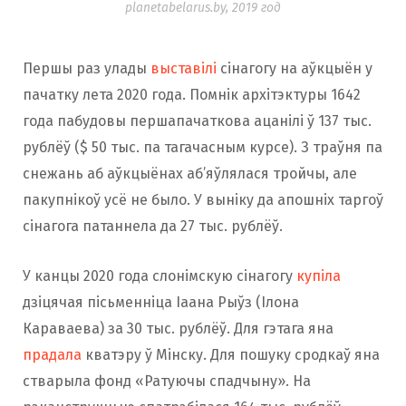
planetabelarus.by, 2019 год
Першы раз улады
выставілі
сінагогу на аўкцыён у
пачатку лета 2020 года. Помнік архітэктуры 1642
года пабудовы першапачаткова ацанілі ў 137 тыс.
рублёў ($ 50 тыс. па тагачасным курсе). З траўня па
снежань аб аўкцыёнах аб’яўлялася тройчы, але
пакупнікоў усё не было. У выніку да апошніх таргоў
сінагога патаннела да 27 тыс. рублёў.
У канцы 2020 года слонімскую сінагогу
купіла
дзіцячая пісьменніца Іаана Рыўз (Ілона
Караваева) за 30 тыс. рублёў. Для гэтага яна
прадала
кватэру ў Мінску. Для пошуку сродкаў яна
стварыла фонд «Ратуючы спадчыну». На