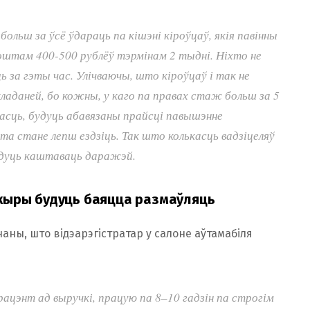
 больш за ўсё ўдараць па кішэні кіроўцаў, якія павінны
оштам 400-500 рублёў тэрмінам 2 тыдні. Ніхто не
ь за гэты час. Улічваючы, што кіроўцаў і так не
кладаней, бо кожны, у каго па правах стаж больш за 5
шасць, будуць абавязаны прайсці павышэнне
а стане лепш ездзіць. Так што колькасць вадзіцеляў
будуць каштаваць даражэй.
ажыры будуць баяцца размаўляць
аны, што відэарэгістратар у салоне аўтамабіля
рацэнт ад выручкі, працую па 8–10 гадзін па строгім