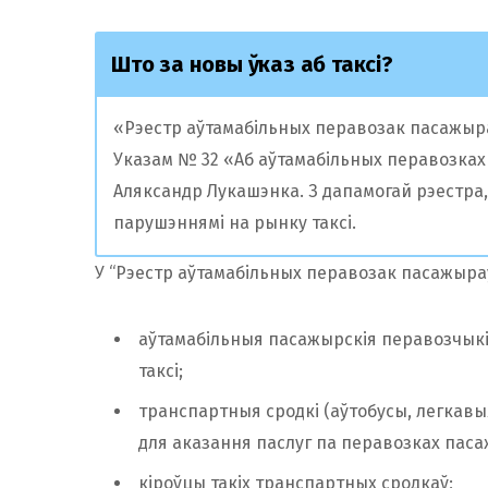
Што за новы ўказ аб таксі?
«Рэестр аўтамабільных перавозак пасажыраў
Указам № 32 «Аб аўтамабільных перавозках п
Аляксандр Лукашэнка. З дапамогай рэестра, 
парушэннямі на рынку таксі.
У “Рэестр аўтамабільных перавозак пасажыраў
аўтамабільныя пасажырскія перавозчыкі,
таксі;
транспартныя сродкі (аўтобусы, легкавыя
для аказання паслуг па перавозках паса
кіроўцы такіх транспартных сродкаў;