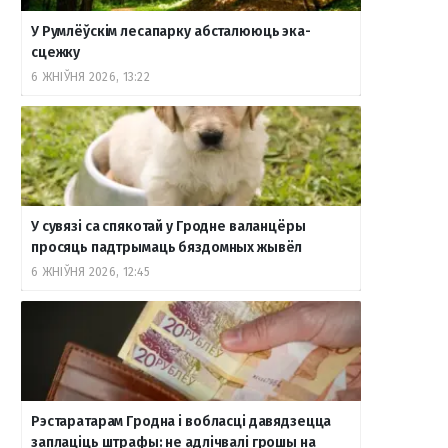
У Румлёўскім лесапарку абсталююць эка-
сцежку
6 ЖНІЎНЯ 2026, 13:22
У сувязі са спякотай у Гродне валанцёры
просяць падтрымаць бяздомных жывёл
6 ЖНІЎНЯ 2026, 12:45
Рэстаратарам Гродна і вобласці давядзецца
заплаціць штрафы: не адлічвалі грошы на