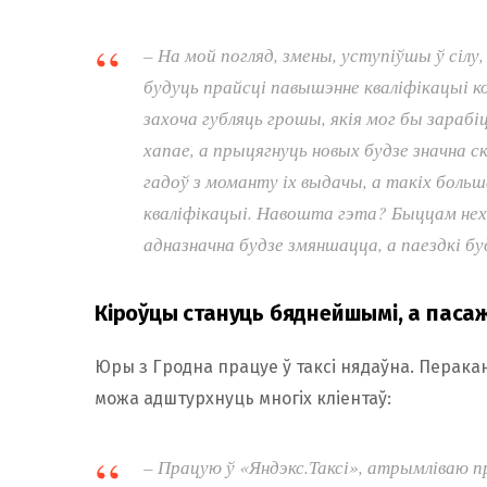
– На мой погляд, змены, уступіўшы ў сілу,
будуць прайсці павышэнне кваліфікацыі к
захоча губляць грошы, якія мог бы зарабіц
хапае, а прыцягнуць новых будзе значна с
гадоў з моманту іх выдачы, а такіх боль
кваліфікацыі. Навошта гэта? Быццам нехт
адназначна будзе змяншацца, а паездкі 
Кіроўцы стануць бяднейшымі, а пас
Юры з Гродна працуе ў таксі нядаўна. Перакан
можа адштурхнуць многіх кліентаў:
– Працую ў «Яндэкс.Таксі», атрымліваю п