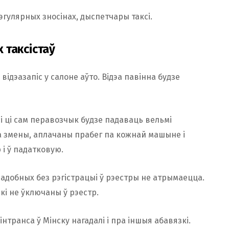
гулярных зносінах, дыспетчары таксі.
х таксістаў
ідэазапіс у салоне аўто. Відэа павінна будзе
і ці сам перавозчык будзе падаваць вельмі
а змены, аплачаны прабег па кожнай машыне і
і ў падатковую.
падобных без рэгістрацыі ў рэестры не атрымаецца.
кі не ўключаны ў рэестр.
нтранса ў Мінску нагадалі і пра іншыя абавязкі.