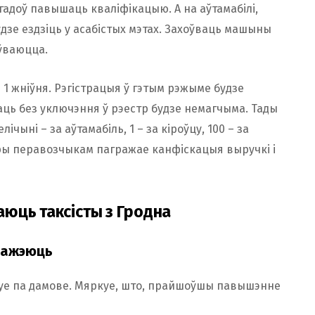
гадоў павышаць кваліфікацыю. А на аўтамабілі,
удзе ездзіць у асабістых мэтах. Захоўваць машыны
оўваюцца.
1 жніўня. Рэгістрацыя ў гэтым рэжыме будзе
аць без уключэння ў рэестр будзе немагчыма. Тады
ічыні – за аўтамабіль, 1 – за кіроўцу, 100 – за
тры перавозчыкам пагражае канфіскацыя выручкі і
юць таксісты з Гродна
аражэюць
ацуе па дамове. Мяркуе, што, прайшоўшы павышэнне