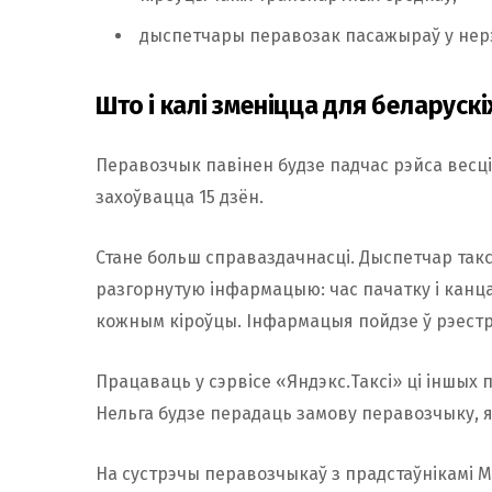
дыспетчары перавозак пасажыраў у нерэ
Што і калі зменіцца для беларускі
Перавозчык павінен будзе падчас рэйса весці в
захоўвацца 15 дзён.
Стане больш справаздачнасці. Дыспетчар такс
разгорнутую інфармацыю: час пачатку і канц
кожным кіроўцы. Інфармацыя пойдзе ў рэестр 
Працаваць у сэрвісе «Яндэкс.Таксі» ці іншых 
Нельга будзе перадаць замову перавозчыку, я
На сустрэчы перавозчыкаў з прадстаўнікамі Мі