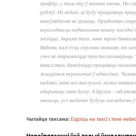
графіку, у тым ліку ў начныя змены. На сё
рублёў. Не ведаю, ці буду працягваць пра
новаўвядзенні не цешаць. Прыбытак сапр
верагоднасць падвышэння кошту паездкі
знізіцца. Акрамя таго, мяне трохі бянтэ
Вядома, калі ёсць спрэчны момант, то за
ужо не атрымаецца проста пагаварыць “
таксістам, даводзіцца працаваць пазашт
жыццёвыя перыпетыі ў адносінах. Чалавек
падзякі, што яго выслухалі, можа чаявыя 
адкрываць сваю душу. А другое – абсталя
значыць, усе выдаткі будуць закладзены ў
Чытайце таксама:
Ездзіць на таксі стане неб
Новаўвядзенні ўсё толькі ўскладняю