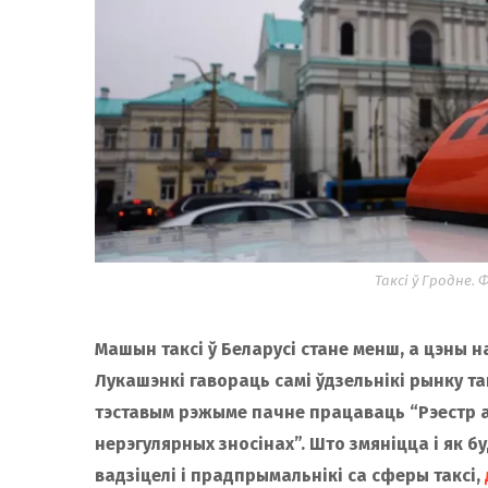
Таксі ў Гродне. 
Машын таксі ў Беларусі стане менш, а цэны н
Лукашэнкі гавораць самі ўдзельнікі рынку такс
тэставым рэжыме пачне працаваць “Рэестр 
нерэгулярных зносінах”. Што змяніцца і як б
вадзіцелі і прадпрымальнікі са сферы таксі,