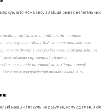
 мяркуе, што можа зноў з’явіцца рынак нелегальных
ь пазбавіцца ўказам, пяройдуць да “чорных”
ць усю выручку. Аднак Яндэкс і так паказваў усю
, на маю думку, з новаўвядзеннямі асабліва лепш не
ІП пасля адмены спрошчанай сістэмы
у і больш высокіх падаткаў каля 30 працэнтаў
 Усе гэтыя новаўвядзенні толькі ўскладняць
епш
лькі машын і пакуль не разумее, каму ад змен, якія