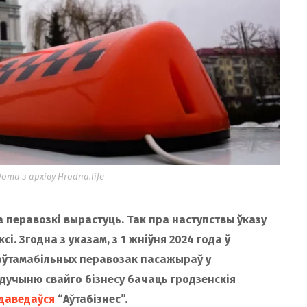
Фота з архіву Hrodna.life
а перавозкі вырастуць. Так пра наступствы ўказу
і. Згодна з указам, з 1 жніўня 2024 года ў
аўтамабільных перавозак пасажыраў у
удучыню свайго бізнесу бачаць гродзенскія
даведаўся
“Аўтабізнес”.