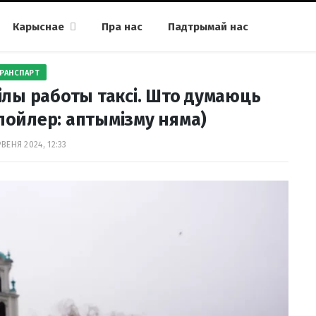
Карыснае
Пра нас
Падтрымай нас
РАНСПАРТ
ілы работы таксі. Што думаюць
спойлер: аптымізму няма)
ВЕНЯ 2024, 12:33