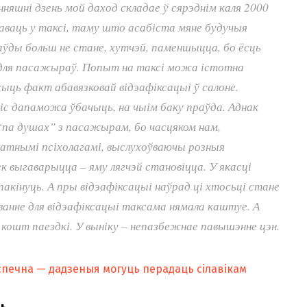
нняшні дзень мой даход складае ў сярэднім каля 2000
цаваць у таксі, таму што асабіста мяне будучыя
аўды больш не стане, хутчэй, паменшыцца, бо ёсць
 для пасажыраў. Попыт на таксі можа істотна
жыць факт абавязковай відэафіксацыі ў салоне.
піс дапаможа ўбачыць, на чыім баку праўда. Аднак
па душах” з пасажырам, бо часцяком нам,
атнымі псіхолагамі, выслухоўваючы розныя
 выгаварыцца – яму лягчэй становіцца. У якасці
пакінуць. А пры відэафіксацыі наўрад ці хтосьці стане
ванне для відэафіксацыі таксама нямала каштуе. А
 кошт паездкі. У выніку – непазбежнае павышэнне цэн.
яспечна — дадзеныя могуць перадаць сілавікам
ць