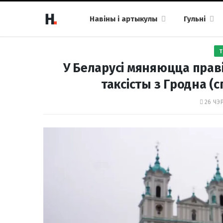
Навіны і артыкулы
Гульні
Т
У Беларусі мяняюцца прав
таксісты з Гродна (
26 ЧЭР