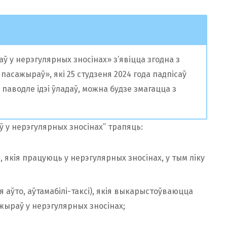
 у нерэгулярных зносінах» з’явіцца згодна з
асажыраў», які 25 студзеня 2024 года падпісаў
паводле ідэі ўладаў, можна будзе змагацца з
 у нерэгулярных зносінах” трапяць:
 якія працуюць у нерэгулярных зносінах, у тым ліку
 аўто, аўтамабілі-таксі), якія выкарыстоўваюцца
жыраў у нерэгулярных зносінах;