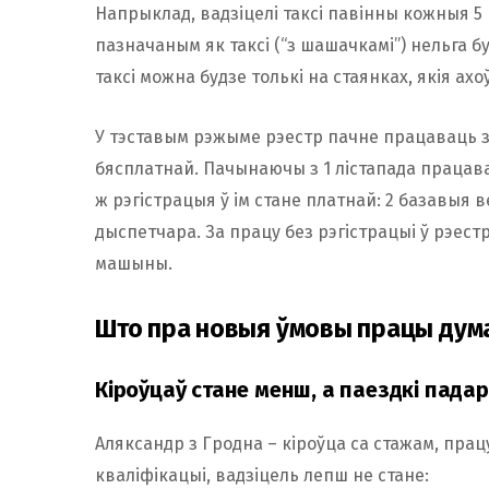
Напрыклад, вадзіцелі таксі павінны кожныя 5 
пазначаным як таксі (“з шашачкамі”) нельга б
таксі можна будзе толькі на стаянках, якія ах
У тэставым рэжыме рэестр пачне працаваць з 
бясплатнай. Пачынаючы з 1 лістапада працав
ж рэгістрацыя ў ім стане платнай: 2 базавыя вел
дыспетчара. За працу без рэгістрацыі ў рэес
машыны.
Што пра новыя ўмовы працы дума
Кіроўцаў стане менш, а паездкі пад
Аляксандр з Гродна – кіроўца са стажам, пр
кваліфікацыі, вадзіцель лепш не стане: