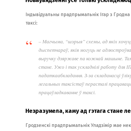
Індывідуальны прадпрымальнік Ігар з Гродна
таксі:
– Магчыма, “шэрыя” схемы, ад якіх хочуц
дыспетчараў, якія могуць не адлюстроўва
выручку дзяржаве па кожнай машыне. Таму
стане. Ужо і так ускладнілі работу для 
падаткаабкладання. З-за складанасці ўлік
легальных таксістаў перасталі працаваць.
працаўладкаванне ў таксі.
Незразумела, каму ад гэтага стане л
Гродзенскі прадпрымальнік Уладзімір мае нека