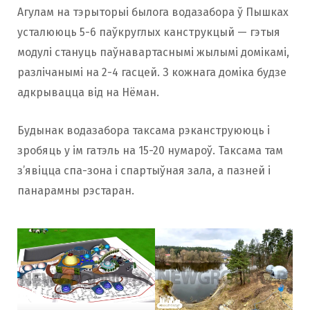
Агулам на тэрыторыі былога водазабора ў Пышках
усталююць 5-6 паўкруглых канструкцый — гэтыя
модулі стануць паўнавартаснымі жылымі домікамі,
разлічанымі на 2-4 гасцей. З кожнага доміка будзе
адкрывацца від на Нёман.
Будынак водазабора таксама рэканструююць і
зробяць у ім гатэль на 15-20 нумароў. Таксама там
з’явіцца спа-зона і спартыўная зала, а пазней і
панарамны рэстаран.