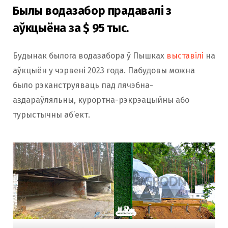
Былы водазабор прадавалі з
аўкцыёна за $ 95 тыс.
Будынак былога водазабора ў Пышках
выставілі
на
аўкцыён у чэрвені 2023 года. Пабудовы можна
было рэканструяваць пад лячэбна-
аздараўляльны, курортна-рэкрэацыйны або
турыстычны аб’ект.