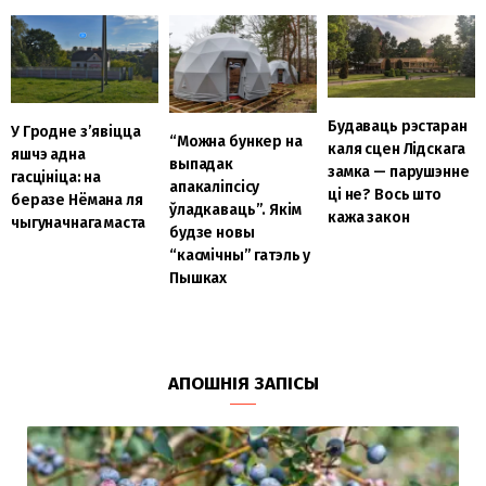
Будаваць рэстаран
У Гродне з’явіцца
“Можна бункер на
каля сцен Лідскага
яшчэ адна
выпадак
замка — парушэнне
гасцініца: на
апакаліпсісу
ці не? Вось што
беразе Нёмана ля
ўладкаваць”. Якім
кажа закон
чыгуначнага маста
будзе новы
“касмічны” гатэль у
Пышках
АПОШНІЯ ЗАПІСЫ