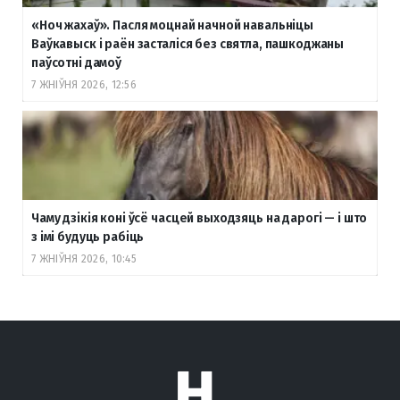
«Ноч жахаў». Пасля моцнай начной навальніцы
Ваўкавыск і раён засталіся без святла, пашкоджаны
паўсотні дамоў
7 ЖНІЎНЯ 2026, 12:56
Чаму дзікія коні ўсё часцей выходзяць на дарогі — і што
з імі будуць рабіць
7 ЖНІЎНЯ 2026, 10:45