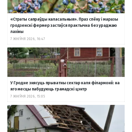
«Страты сапраўды каласальныя». Праз спёку і маразы
гродзенскі фермер застаўся практычна без ураджаю
лахіны
7 ЖНІЎНЯ 2026, 16:47
У Гродне знясуць прыватны сектар каля філармоніі: на
яго месцы пабудуюць грамадскі цэнтр
7 ЖНІЎНЯ 2026, 15:05