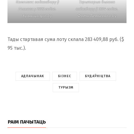
Комплекс водазабору ў
Тэрыторыя былога
Пышках у 2023 годзе.
вадазбору ў 2024 годзе.
Крыніца: gcn.by
Фота: NewGrodnо.by
Тады стартавая сума лоту склала 283 409,88 руб. ($
95 тыс.).
АДПАЧЫНАК
БІЗНЕС
БУДАЎНІЦТВА
ТУРЫЗМ
РАІМ ПАЧЫТАЦЬ