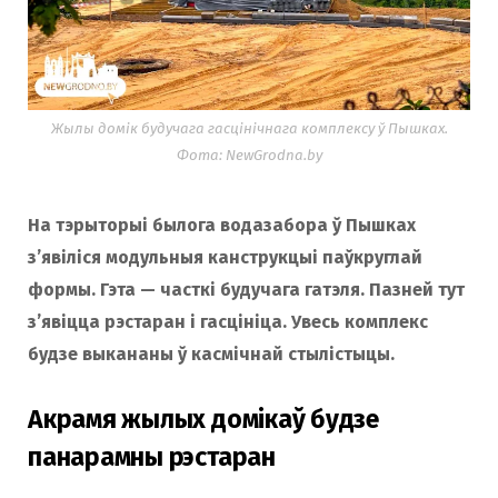
Жылы домік будучага гасцінічнага комплексу ў Пышках.
Фота: NewGrodna.by
На тэрыторыі былога водазабора ў Пышках
з’явіліся модульныя канструкцыі паўкруглай
формы. Гэта — часткі будучага гатэля. Пазней тут
з’явіцца рэстаран і гасцініца. Увесь комплекс
будзе выкананы ў касмічнай стылістыцы.
Акрамя жылых домікаў будзе
панарамны рэстаран