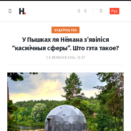
F
I
Рус
a
n
c
s
e
t
b
a
o
g
БУДАЎНІЦТВА
o
r
k
a
У Пышках ля Нёмана з’явіліся
m
“касмічныя сферы”. Што гэта такое?
6 ВЕРАСНЯ 2024, 12:37