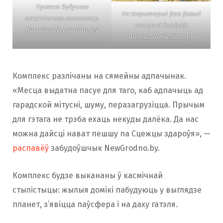
Праект будучага
На тэрыторыі ўжо ўзвялі
гасцінічнага комплексу.
некалькі домікаў.
Крыніца: NewGrodno.by
Фота: NewGrodno.by
Комплекс разлічаны на сямейны адпачынак.
«Месца выдатна пасуе для таго, каб адпачыць ад
гарадской мітусні, шуму, перазагрузіцца. Прычым
для гэтага не трэба ехаць некуды далёка. Да нас
можна дайсці нават пешшу па Сцежцы здароўя», —
распавёў
забудоўшчык NewGrodno.by.
Комплекс будзе выкананы ў касмічнай
стылістыцы: жылыя домікі пабудуюць у выглядзе
планет, з’явіцца паўсфера і на даху гатэля.