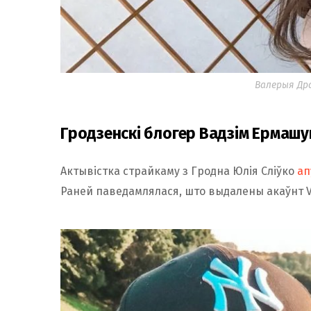
Валерыя Дра
Гродзенскі блогер Вадзім Ермашук 
Актывістка страйкаму з Гродна Юлія Сліўко
ап
Раней паведамлялася, што выдалены акаўнт Va