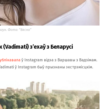
гун. Фота: “Вясна”
(Vadimati) з’ехаў з Беларусі
ублікавала
ў Instagram відэа з Варшавы з Вадзімам.
dimati ў Instagram быў прызнаны экстрэмісцкім.