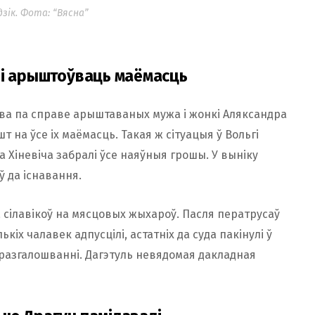
зік. Фота: “Вясна”
лі арыштоўваць маёмасць
тва па справе арыштаваных мужа і жонкі Аляксандра
 на ўсе іх маёмасць. Такая ж сітуацыя ў Вольгі
а Хіневіча забралі ўсе наяўныя грошы. У выніку
ў да існавання.
 сілавікоў на мясцовых жыхароў. Пасля ператрусаў
кіх чалавек адпусцілі, астатніх да суда пакінулі ў
неразгалошванні. Дагэтуль невядомая дакладная