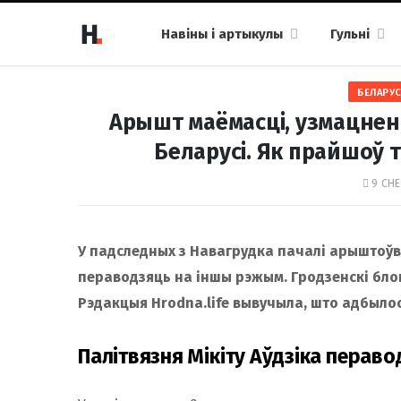
Навіны і артыкулы
Гульні
БЕЛАРУС
Арышт маёмасці, узмацненн
Беларусі. Як прайшоў т
9 СНЕ
У падследных з Навагрудка пачалі арыштоўва
пераводзяць на іншы рэжым. Гродзенскі блоге
Рэдакцыя Hrodna.life вывучыла, што адбылося
Палітвязня Мікіту Аўдзіка перав