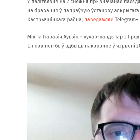
У палітвязня на 2 снежня прызначанае пасяд
накіравання ў папраўчую ўстанову адкрытага 
Кастрычніцкага раёна,
паведамляе
Telegram-
Мікіта Ігаравіч Аўдзік – кухар-кандытар з Гродн
Ён павінен быў адбыць пакаранне ў чэрвені 20