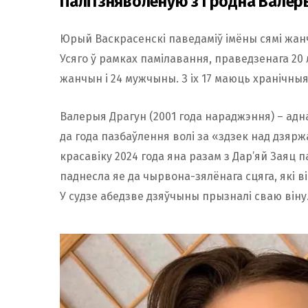
Палітзняволеную з Гродна Валер
Юрый Васкрасенскі паведаміў імёны сямі жан
Усяго ў рамках памілавання, праведзенага 20 л
жанчын і 24 мужчыны. З іх 17 маюць хранічныя 
Валерыя Драгун (2001 года нараджэння) – адна
да года пазбаўлення волі за «здзек над дзярж
красавіку 2024 года яна разам з Дар’яй Заяц 
паднесла яе да чырвона-зялёнага сцяга, які в
У судзе абедзве дзяўчыны прызналі сваю віну