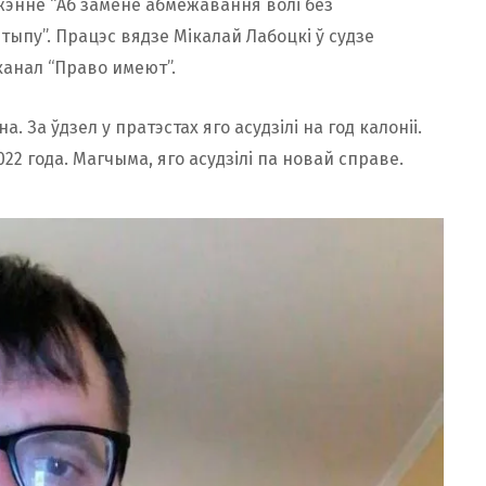
жэнне “Аб замене абмежавання волі без
тыпу”. Працэс вядзе Мікалай Лабоцкі ў судзе
канал “Право имеют”.
а. За ўдзел у пратэстах яго асудзілі на год калоніі.
22 года. Магчыма, яго асудзілі па новай справе.