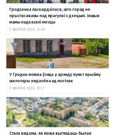
Гродзенка паскардзілася, што горад не
прыстасаваны пад прагулкі з дзецьмі. Іншыя
мамы падказалі месцы
5 ЖНІЎНЯ 2026, 12:30
У Гродне можна ўзяць у арэнду пункт прыёму
шклотары недалёка ад могілак
5 ЖНІЎНЯ 2026, 11:27
Стала вядома, як можа выглядаць былая