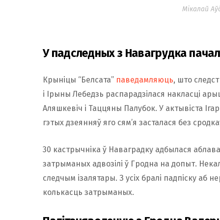
Мікалай Аўд
У падследных з Навагрудка пача
Крыніцы “Белсата”
паведамляюць
, што следс
і Ірыны Лебедзь распарадзілася накласці арышт
Аляшкевіч і Таццяны Палубок. У актывіста Ігар
гэтых дзеянняў яго сям’я засталася без сродка
30 кастрычніка ў Наваградку адбылася аблава
затрыманых адвозілі ў Гродна на допыт. Некаль
следчым ізалятары. З усіх бралі падпіску аб 
колькасць затрыманых.