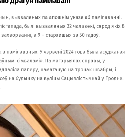
ыю Драгун памілавалі
чын, вызваленых па апошнім указе аб памілаванні.
істапада, былі вызваленыя 32 чалавекі, сярод якіх 8
захворванні, а 9 – старэйшыя за 50 гадоў.
 з памілаваных. У чэрвені 2024 года была асуджаная
аўнымі сімваламі». Па матэрыялах справы, у
падпаліла паперу, наматаную на тронак швабры, і
ісеў на будынку на вуліцы Сацыялістычнай у Гродне.
.