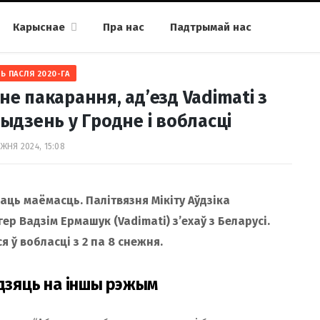
Карыснае
Пра нас
Падтрымай нас
Ь ПАСЛЯ 2020-ГА
е пакарання, ад’езд Vadimati з
ыдзень у Гродне і вобласці
ЖНЯ 2024, 15:08
ць маёмасць. Палітвязня Мікіту Аўдзіка
р Вадзім Ермашук (Vadimati) з’ехаў з Беларусі.
 ў вобласці з 2 па 8 снежня.
одзяць на іншы рэжым