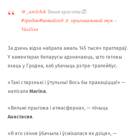
@_arelchik
Такая красота😍.
#гродно
#новыйгод
♬ оригинальный звук –
Vasilisa
За дзень відэа набрала амаль 145 тысяч праглядаў.
У каментарах беларусы адзначаюць, што гатовы
ехаць у Гродна, каб убачыць рэтра-тралейбус.
«Такі старэнькі і ўтульны! Вось бы пракаціцца!» —
напісала
Marina
.
«Вельмі прыгожа і атмасферна», — лічыць
Анастасия
.
«Я яго сёння ўбачыла і ўсміхалася як дзіця», —