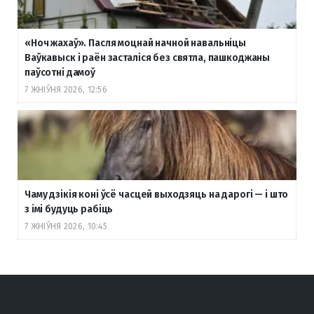
«Ноч жахаў». Пасля моцнай начной навальніцы
Ваўкавыск і раён засталіся без святла, пашкоджаны
паўсотні дамоў
7 ЖНІЎНЯ 2026, 12:56
Чаму дзікія коні ўсё часцей выходзяць на дарогі — і што
з імі будуць рабіць
7 ЖНІЎНЯ 2026, 10:45