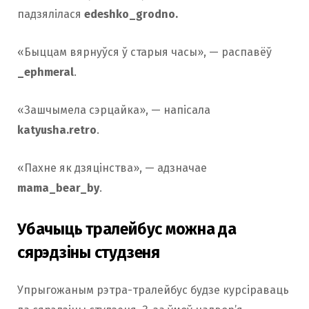
падзялілася
edeshko_grodno.
«Быццам вярнуўся ў старыя часы», — распавёў
_ephmeral
.
«Зашчымела сэрцайка», — напісала
katyusha.retro
.
«Пахне як дзяцінства», — адзначае
mama_bear_by
.
Убачыць тралейбус можна да
сярэдзіны студзеня
Упрыгожаным рэтра-тралейбус будзе курсіраваць