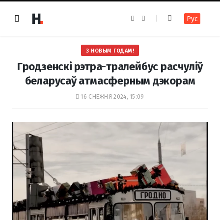
F
I
Рус
a
n
c
s
e
t
b
a
o
g
З НОВЫМ ГОДАМ!
o
r
k
a
Гродзенскі рэтра-тралейбус расчуліў
m
беларусаў атмасферным дэкорам
16 СНЕЖНЯ 2024, 15:09