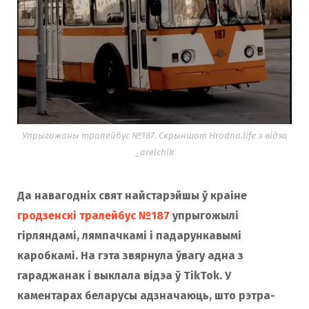
Упрыгожаны тралейбус №187. Скрыншот Hrodna.life з відэа
_arelchik
Да навагодніх свят найстарэйшы ў краіне
гродзенскі тралейбус №187
упрыгожылі
гірляндамі, лямпачкамі і падарункавымі
каробкамі. На гэта звярнула ўвагу адна з
гараджанак і выклала відэа ў TikTok. У
каментарах беларусы адзначаюць, што рэтра-