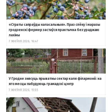
«Страты сапраўды каласальныя». Праз спёку і маразы
гродзенскі фермер застаўся практычна без ураджаю
лахіны
7 ЖНІЎНЯ 2026, 16:47
У Гродне знясуць прыватны сектар каля філармоніі: на
яго месцы пабудуюць грамадскі цэнтр
7 ЖНІЎНЯ 2026, 15:05