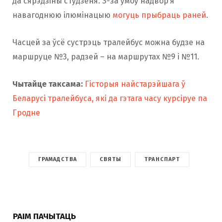
да сярэдзіны студзеня. З-за ўмоў надвор’я
навагоднюю ілюмінацыю
могуць прыбраць раней
.
Часцей за ўсё сустрэць тралейбус можна будзе на
маршруце №3, радзей – на маршрутах №9 і №11.
Чытайце таксама:
Гісторыя найстарэйшага ў
Беларусі тралейбуса, які да гэтага часу курсіруе па
Гродне
ГРАМАДСТВА
СВЯТЫ
ТРАНСПАРТ
РАІМ ПАЧЫТАЦЬ