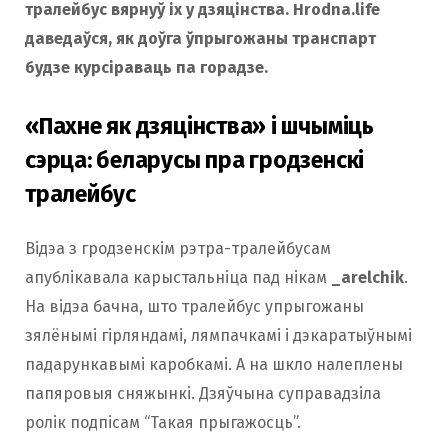
тралейбус вярнуў іх у дзяцінства. Hrodna.life
даведаўся, як доўга ўпрыгожаны транспарт
будзе курсіраваць па горадзе.
«Пахне як дзяцінства» і шчыміць
сэрца: беларусы пра гродзенскі
тралейбус
Відэа з гродзенскім рэтра-тралейбусам
апублікавала карыстальніца пад нікам
_arelchik
.
На відэа бачна, што тралейбус упрыгожаны
зялёнымі гірляндамі, лямпачкамі і дэкаратыўнымі
падарункавымі каробкамі. А на шкло налеплены
папяровыя сняжынкі. Дзяўчына суправадзіла
ролік подпісам “Такая прыгажосць”.