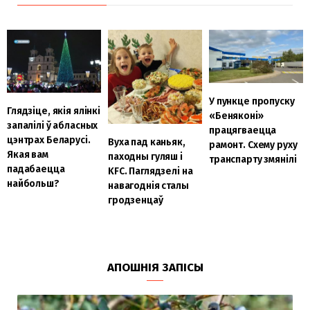
У пункце пропуску
Глядзіце, якія ялінкі
«Беняконі»
запалілі ў абласных
працягваецца
цэнтрах Беларусі.
Вуха пад каньяк,
рамонт. Схему руху
Якая вам
паходны гуляш і
транспарту змянілі
падабаецца
KFC. Паглядзелі на
найбольш?
навагоднія сталы
гродзенцаў
АПОШНІЯ ЗАПІСЫ