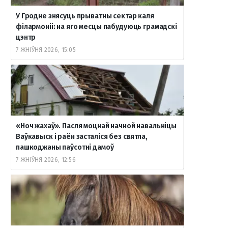
У Гродне знясуць прыватны сектар каля
філармоніі: на яго месцы пабудуюць грамадскі
цэнтр
7 ЖНІЎНЯ 2026, 15:05
«Ноч жахаў». Пасля моцнай начной навальніцы
Ваўкавыск і раён засталіся без святла,
пашкоджаны паўсотні дамоў
7 ЖНІЎНЯ 2026, 12:56