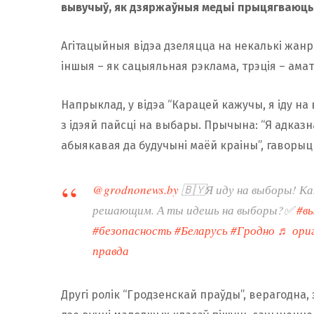
вывучыў, як дзяржаўныя медыі прыцягваюць
Агітацыйныя відэа дзеляцца на некалькі жанр
іншыя – як сацыяльная рэклама, трэція – амат
Напрыклад, у відэа “Карацей кажучы, я іду на
з ідэяй пайсці на выбары. Прычына: “Я адказ
абыякавая да будучыні маёй краіны”, гаворыц
@grodnonews.by
🇧🇾Я иду на выборы! 
решающим. А ты идешь на выборы?✅
#в
#безопасность
#Беларусь
#Гродно
♬ ориг
правда
Другі ролік “Гродзенскай праўды”, верагодна,