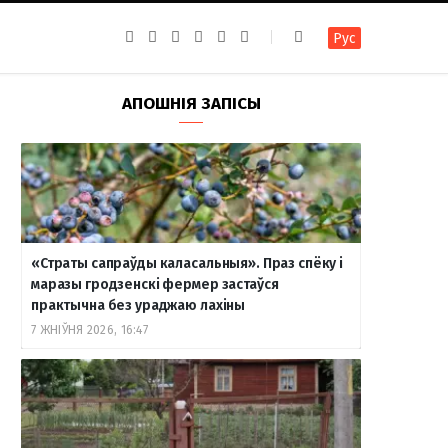
F
I
T
R
Y
В
Рус
a
n
e
S
o
к
c
s
l
S
u
о
e
t
e
T
н
b
a
g
u
т
АПОШНІЯ ЗАПІСЫ
o
g
r
b
а
o
r
a
e
к
k
a
m
т
m
е
«Страты сапраўды каласальныя». Праз спёку і
маразы гродзенскі фермер застаўся
практычна без ураджаю лахіны
7 ЖНІЎНЯ 2026, 16:47