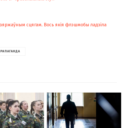
зяржаўным сцягам. Вось якія флэшмобы ладзіла
ПРАПАГАНДА