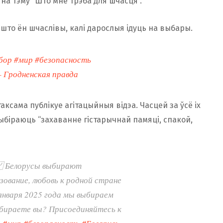
на тэму “Што мне трэба для шчасця”.
што ён шчаслівы, калі дарослыя ідуць на выбары.
бор
#мир
#безопасность
– Гродненская правда
аксама публікуе агітацыйныя відэа. Часцей за ўсё іх
ыбіраюць “захаванне гістарычнай памяці, спакой,
 Белорусы выбирают
ование, любовь к родной стране
 января 2025 года мы выбираем
ыбираете вы? Присоединяйтесь к