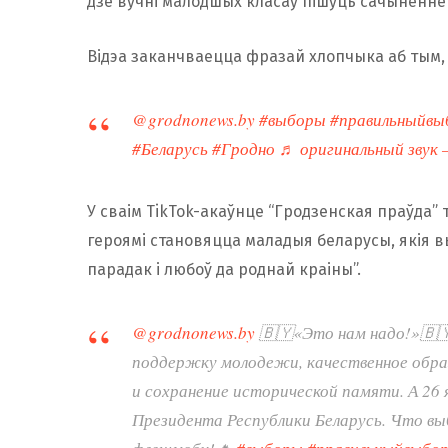
дзе вучні малодшых класаў пішуць сачыненне 
Відэа заканчваецца фразай хлопчыка аб тым, 
@grodnonews.by
#выборы
#правильныйвы
#Беларусь
#Гродно
♬ оригинальный звук 
У сваім TikTok-акаўнце “Гродзенская праўда” т
героямі становяцца маладыя беларусы, якія в
парадак і любоў да роднай краіны”.
@grodnonews.by
🇧🇾«Это нам надо!»🇧
поддержку молодежи, качественное образ
и сохранение исторической памяти. А 26
Президента Республики Беларусь. Что в