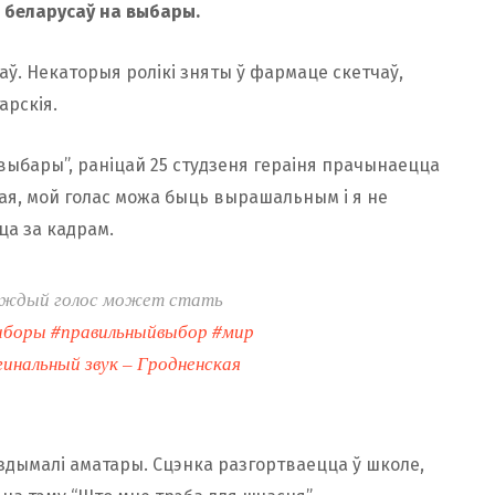
 беларусаў на выбары.
аў. Некаторыя ролікі зняты ў фармаце скетчаў,
арскія.
 выбары”, раніцай 25 студзеня гераіня прачынаецца
ная, мой голас можа быць вырашальным і я не
ца за кадрам.
Каждый голос может стать
ыборы
#правильныйвыбор
#мир
инальный звук – Гродненская
 здымалі аматары. Сцэнка разгортваецца ў школе,