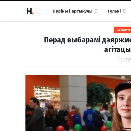
Навіны і артыкулы
Гульні
БЕЛАРУС
Перад выбарамі дзяржм
агітацы
9 СТУД