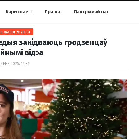
Карыснае
Пра нас
Падтрымай нас
Ь ПАСЛЯ 2020-ГА
едыя закідваюць гродзенцаў
йнымі відэа
ЗЕНЯ 2025, 14:31