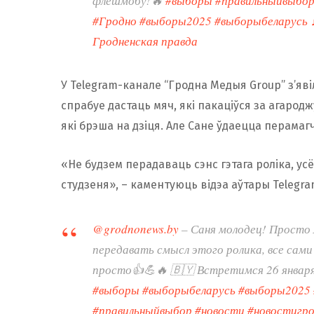
флешмобу!🔥
#выборы
#правильныйвыбо
#Гродно
#выборы2025
#выборыбеларусь
Гродненская правда
У Telegram-канале “Гродна Медыя Group” з’яві
спрабуе дастаць мяч, які пакаціўся за агарод
які брэша на дзіця. Але Сане ўдаецца перамагч
«Не будзем перадаваць сэнс гэтага роліка, ус
студзеня», – каментуюць відэа аўтары Telegr
@grodnonews.by
– Саня молодец! Просто 
передавать смысл этого ролика, все сам
просто👍💪🔥 🇧🇾 Встретимся 26 января
#выборы
#выборыбеларусь
#выборы2025
#правильныйвыбор
#новости
#новостигр