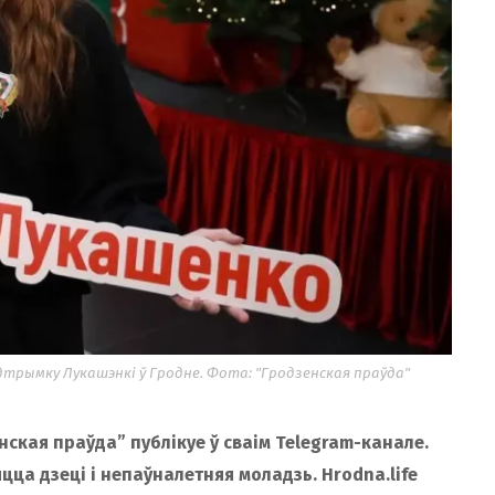
рымку Лукашэнкі ў Гродне. Фота: "Гродзенская праўда"
ская праўда” публікуе ў сваім Telegram-канале.
цца дзеці і непаўналетняя моладзь. Hrodna.life