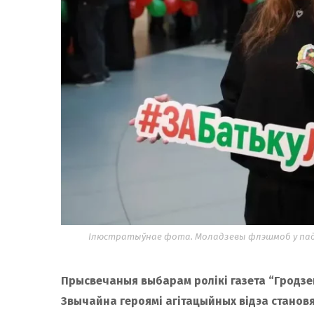
Ілюстратыўнае фота. Моладзевы флэшмоб у падт
Прысвечаныя выбарам ролікі газета “Гродзен
Звычайна героямі агітацыйных відэа становя