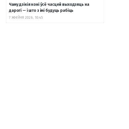
Чаму дзікія коні ўсё часцей выходзяць на
дарогі — і што з імі будуць рабіць
7 ЖНІЎНЯ 2026, 10:45