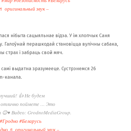
р
#мир
#безопасность
#Беларусь
♬ оригинальный звук –
лася нібыта сацыяльнае відэа. У ім хлопчык Саня
жу. Галоўнай перашкодай становіцца вулічны сабака,
ы страх і забраць свой мяч.
ё самі выдатна зразумееце. Сустрэнемся 26
am-канала.
лучший! 👍 Не будем
и отлично поймете … Это
 😉♥️ Видео: GrodnoMediaGroup.
#Гродно
#Беларусь
одно
♬ оригинальный звук –