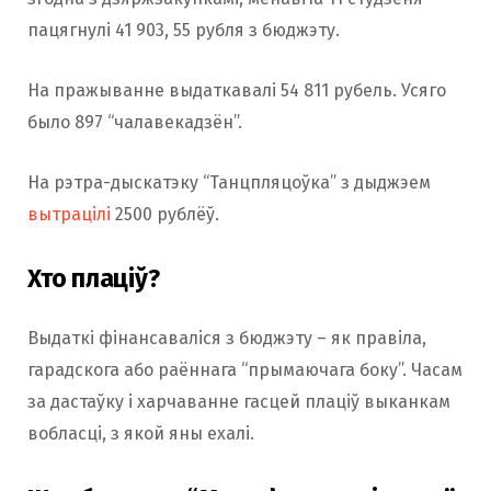
пацягнулі 41 903, 55 рубля з бюджэту.
На пражыванне выдаткавалі 54 811 рубель. Усяго
было 897 “чалавекадзён”.
На рэтра-дыскатэку “Танцпляцоўка” з дыджэем
вытрацілі
2500 рублёў.
Хто плаціў?
Выдаткі фінансаваліся з бюджэту – як правіла,
гарадскога або раённага “прымаючага боку”. Часам
за дастаўку і харчаванне гасцей плаціў выканкам
вобласці, з якой яны ехалі.