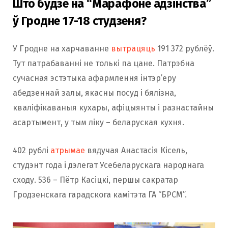
Што будзе на “Марафоне адзінства”
ў Гродне 17-18 студзеня?
У Гродне на харчаванне
вытрацяць
191 372 рублёў.
Тут патрабаванні не толькі па цане. Патрэбна
сучасная эстэтыка афармлення інтэр’еру
абедзеннай залы, якасны посуд і бялізна,
кваліфікаваныя кухары, афіцыянты і разнастайны
асартымент, у тым ліку – беларуская кухня.
402 рублі
атрымае
вядучая Анастасія Кісель,
студэнт года і дэлегат Усебеларускага народнага
сходу. 536 – Пётр Касіцкі, першы сакратар
Гродзенскага гарадскога камітэта ГА “БРСМ”.