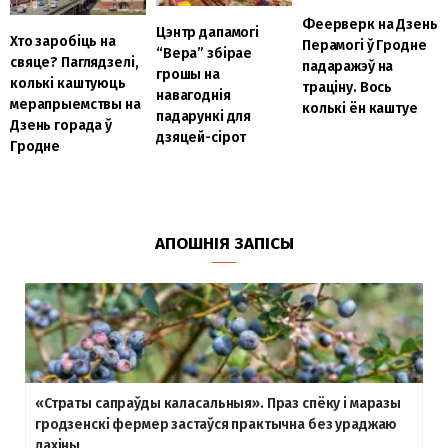
Феерверк на Дзень
Цэнтр дапамогі
Хто заробіць на
Перамогі ў Гродне
“Вера” збірае
свяце? Паглядзелі,
падаражэў на
грошы на
колькі каштуюць
траціну. Вось
навагоднія
мерапрыемствы на
колькі ён каштуе
падарункі для
Дзень горада ў
дзяцей-сірот
Гродне
АПОШНІЯ ЗАПІСЫ
«Страты сапраўды каласальныя». Праз спёку і маразы
гродзенскі фермер застаўся практычна без ураджаю
лахіны