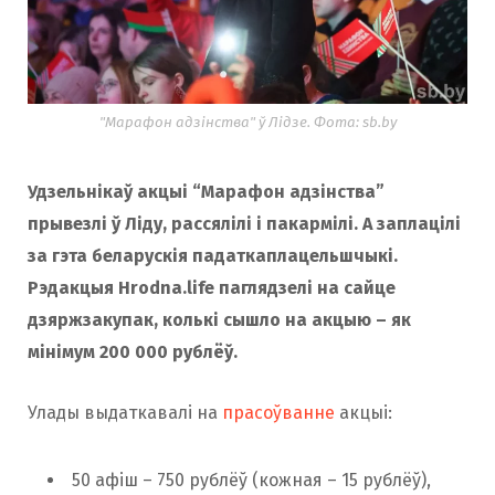
"Марафон адзінства" ў Лідзе. Фота: sb.by
Удзельнікаў акцыі “Марафон адзінства”
прывезлі ў Ліду, рассялілі і пакармілі. А заплацілі
за гэта беларускія падаткаплацельшчыкі.
Рэдакцыя Hrodna.life паглядзелі на сайце
дзяржзакупак, колькі сышло на акцыю – як
мінімум 200 000 рублёў.
Улады выдаткавалі на
прасоўванне
акцыі:
50 афіш – 750 рублёў (кожная – 15 рублёў),