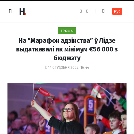
F
I
Рус
a
n
c
s
e
t
b
a
o
g
ГРОШЫ
o
r
k
a
На “Марафон адзінства” ў Лідзе
m
выдаткавалі як мінімум €56 000 з
бюджэту
14 СТУДЗЕНЯ 2025, 16:44