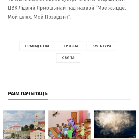
ЦВК Лідзіяй Ярмошынай пад назвай “Маё жыццё.
Мой шлях. Мой Прэзідэнт”.
ГРАМАДСТВА
ГРОШЫ
КУЛЬТУРА
СВЯТА
РАІМ ПАЧЫТАЦЬ