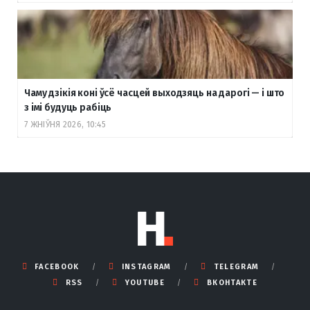
Чаму дзікія коні ўсё часцей выходзяць на дарогі — і што
з імі будуць рабіць
7 ЖНІЎНЯ 2026, 10:45
FACEBOOK
INSTAGRAM
TELEGRAM
RSS
YOUTUBE
ВКОНТАКТЕ