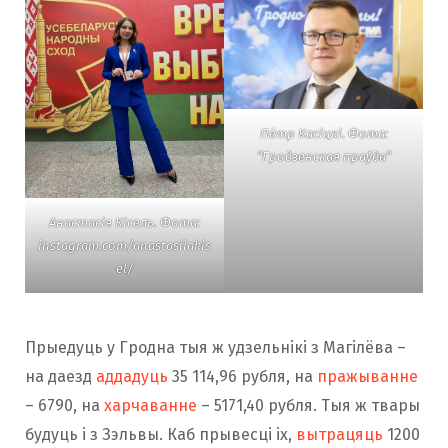
Пётр Касіцкі. Фота:
“Гродзенская праўда”
Анастасія Кісель. Фота:
instagram.com/anastasiiakis
el/
Прыедуць у Гродна тыя ж удзельнікі з Магілёва –
на даезд
аддадуць
35 114,96 рубля, на
пражыванне
– 6790, на
харчаванне
– 5171,40 рубля. Тыя ж твары
будуць і з Зэльвы. Каб прывесці іх,
вытрацяць
1200