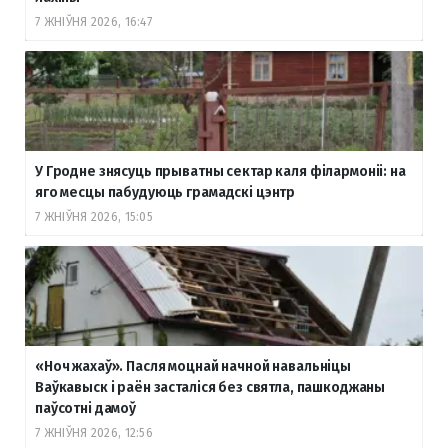
7 ЖНІЎНЯ 2026, 16:47
У Гродне знясуць прыватны сектар каля філармоніі: на
яго месцы пабудуюць грамадскі цэнтр
7 ЖНІЎНЯ 2026, 15:05
«Ноч жахаў». Пасля моцнай начной навальніцы
Ваўкавыск і раён засталіся без святла, пашкоджаны
паўсотні дамоў
7 ЖНІЎНЯ 2026, 12:56