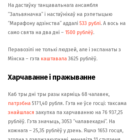
На дастаўку танцавальнага ансамбля
“Зальвяначка” і настаўнікаў на рэпетыцыю
“Марафону адзінства” аддалі
533 рублі
. А вось на
само свята на два дні –
1500 рублёў
.
Перавозілі не толькі людзей, але і экспанаты з
Мінска – гэта
каштавала
3625 рублёў.
Харчаванне і пражыванне
Каб тры дні тры разы карміць 68 чалавек,
патрэбна
5171,40 рубля. Гэта не ўсе госці: таксама
знайшлася
закупка па харчаванню на 76 937,25
рублёў. Гэта значыць, 3053 “чалавекадні”. На
кожнага – 25,35 рублёў у дзень. Яшчэ 1653 госця,
згодна з дзяржзакупкамі, менавіта 11 студзеня