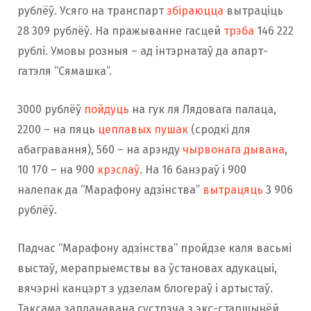
рублёў. Усяго на транспарт
збіраюцца
вытраціць
28 309 рублёў. На пражыванне гасцей
трэба
146 222
рублі. Умовы розныя – ад інтэрнатаў да апарт-
гатэля “Сямашка”.
3000 рублёў
пойдуць
на гук ля Лядовага палаца,
2200 – на пяць
цеплавых пушак
(сродкі для
абагравання), 560 – на арэнду
чырвонага дывана
,
10 170 – на 900
крэслаў
. На 16 банэраў і 900
налепак да “Марафону адзінства”
вытрацяць
3 906
рублёў.
Падчас “Марафону адзінства” пройдзе каля васьмі
выстаў, мерапрыемствы ва ўстановах адукацыі,
вячэрні канцэрт з удзелам блогераў і артыстаў.
Таксама запланавана сустрэча з экс-старшынёй