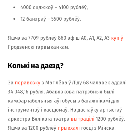
4000 сцяжкоў – 4100 рублёў,
12 банэраў – 5500 рублёў.
Яшчэ за 7709 рублёў 860 афіш А0, А1, А2, А3
купіў
Гродзенскі гарвыканкам.
Колькі на даезд?
За
перавозку
з Магілёва ў Ліду 68 чалавек аддалі
34 048,16 рубля. Абавязкова патрэбныя былі
камфартабельныя аўтобусы з багажнікамі для
інструментаў і касцюмаў. На дастаўку артыстаў
аркестра Вялікага тэатра
вытрацілі
1200 рублёў.
Яшчэ за 1200 рублёў
прыехалі
госці з Мінска.