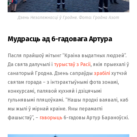
Дзень Незалежнасці ў Гродне. Фота: Гродна Азот
Мудрасць ад 6-гадовага Артура
Пасля прайшоў мітынг “Краіна выдатных людзей”.
Да свята далучылі і
турыстаў з Расіі
, якія прыехалі ў
санаторый Гродна. Дзень сапраўды
зрабілі
хутчэй
святам горада – з інтэрактыўнымі фота зонамі,
конкурсамі, палявой кухняй і дзіцячымі
гульнявымі пляцоўкамі. “Нашы продкі ваявалі, каб
мы жылі ў мірнай краіне. Яны перамаглі
фашыстаў”, –
гаворыць
6-гадовы Артур Бараноўскі.