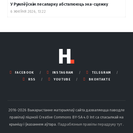
У Румлёўскім лесапарку абсталююць эка-сцежку
6 ЖНІЎНЯ 2026, 13:22
FACEBOOK
INSTAGRAM
TELEGRAM
RSS
YOUTUBE
ВКОНТАКТЕ
2016-2026 Выкарыстанне матэрыялаў сайта дазваляецца паводле
правілаў ліцэнзіі Creative Commons BY-SA 4.0 Int са спасылкай на
крыніцу і ўказаннем аўтара.
Падрабязныя правілы перадруку тут
.