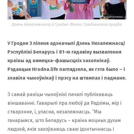
Дзень Незалежнасці ў Гродне. Фота: Гродзенская праўда
У Гродне 3 ліпеня адзначылі Дзень Незалежнасці
Рэспублікі Беларусь і 81-ю гадавіну вызвалення
краіны ад нямецка-фашысцкіх захопнікаў.
Рэдакцыя Hrodna.life паглядзела, як гэта было – і
злавіла чыноўнікаў і прэсу на штампах і падмане.
З самай раніцы чыноўнікі пачалі публікаваць
віншаванні. Гаварылі пра любоў да Радзімы, мір і
стварэнне, і, уласна, незалежнасць. “Мы
ганарымся, што Беларусь – краіна моцных духам
людзей, якія захоўваюць сваю ідэнтычнасць і