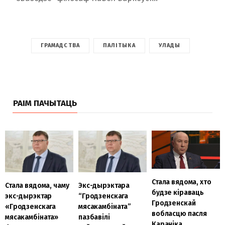
ГРАМАДСТВА
ПАЛІТЫКА
УЛАДЫ
РАІМ ПАЧЫТАЦЬ
Стала вядома, хто
Стала вядома, чаму
Экс-дырэктара
будзе кіраваць
экс-дырэктар
“Гродзенскага
Гродзенскай
«Гродзенскага
мясакамбіната”
вобласцю пасля
мясакамбіната»
пазбавілі
Караніка