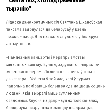
“Свята тых, хто падтрымлівае
тыранію”
Лідарка дэмакратычных сіл Святлана Ціханоўская
таксама звярнулася да беларусаў у Дзень
незалежнасці. Яна назвала сітуацыю ў Беларусі
антыўтопіяй.
-Пампезныя канцэрты і мерапрыемствы
мільённых коштаў. Вуліцы, задушаныя чырвона-
зялёнымі колерамі. Ліслівасць і спевы ў гонар
дыктатара… Усё гэта ў той час, калі ў турмах
павольна паміраюць больш за адзінаццаць соцень
людзей, якія выбралі быць сумленнымі і
свядомымі. Хлусня на дзяржаўных тэлеканалах,
блакіроўка нязручных крыніцаў інфармацыі,