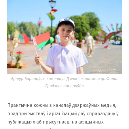
Артур Бараноўскі каментуе Дзень незалежнасці. Фота:
Гродзенская праўда
Практычна кожны з каналаў дзяржаўных медыя,
прадпрыемстваў і арганізацый даў справаздачу ў
публікацыях аб прысутнасці на афіцыйных