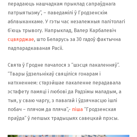
перадаюць нашчадкам прыклад сапраўднага
патрыятызму”, – паведамілі ў Гродзенскім
аблвыканкаме. У гэты час незалежныя палітолагі
б’юць трывогу. Напрыклад, Валер Карбалевіч
сцвярджае
, што Беларусь за 30 гадоў фактычна
падпарадкаваная Расіі.
Свята ў Гродне пачалося з “шэсця пакаленняў”.
“Твары ўдзельнікаў свяціліся гонарам і
натхненнем: старэйшае пакаленне перадавала
эстафету памяці і любові да Радзімы маладым, а
тыя, у сваю чаргу, з павагай і ўдзячнасцю ішлі
побач – плячом да пляча”,-
піша
“Гродзенская
праўда” ў лепшых традыцыях савецкай прэсы.