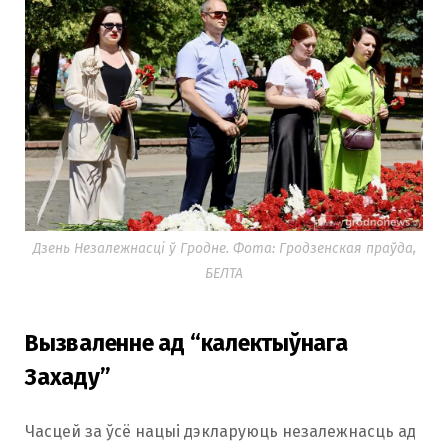
Дзень Незалежнасці ў Гродне. Фота: Гродзенская праўда,
БЕЛТА
Вызваленне ад “калектыўнага
Захаду”
Часцей за ўсё нацыі дэкларуюць незалежнасць ад