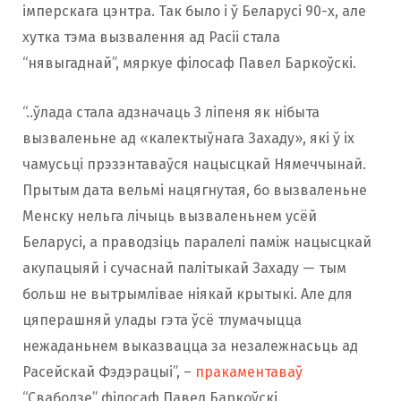
імперскага цэнтра. Так было і ў Беларусі 90-х, але
хутка тэма вызвалення ад Расіі стала
“нявыгаднай”, мяркуе філосаф Павел Баркоўскі.
“..ўлада стала адзначаць 3 ліпеня як нібыта
вызваленьне ад «калектыўнага Захаду», які ў іх
чамусьці прэзэнтаваўся нацысцкай Нямеччынай.
Прытым дата вельмі нацягнутая, бо вызваленьне
Менску нельга лічыць вызваленьнем усёй
Беларусі, а праводзіць паралелі паміж нацысцкай
акупацыяй і сучаснай палітыкай Захаду — тым
больш не вытрымлівае ніякай крытыкі. Але для
цяперашняй улады гэта ўсё тлумачыцца
нежаданьнем выказвацца за незалежнасьць ад
Расейскай Фэдэрацыі”, –
пракаментаваў
“Свабодзе” філосаф Павел Баркоўскі.