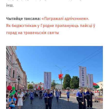
інш.
Чытайце таксама:
«Пагражалі адлічэннем».
Як бюджэтнікам у Гродне прапануюць пайсці ў
горад на травеньскія святы