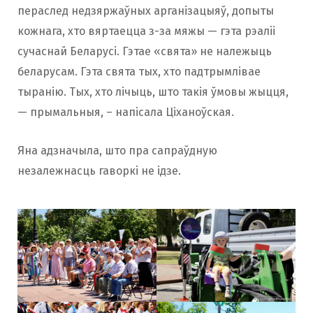
пераслед недзяржаўных арганізацыяў, допыты
кожнага, хто вяртаецца з-за мяжы — гэта рэаліі
сучаснай Беларусі. Гэтае «свята» не належыць
беларусам. Гэта свята тых, хто падтрымлівае
тыранію. Тых, хто лічыць, што такія ўмовы жыцця,
— прымальныя, – напісала Ціханоўская.
Яна адзначыла, што пра сапраўдную
незалежнасць гаворкі не ідзе.