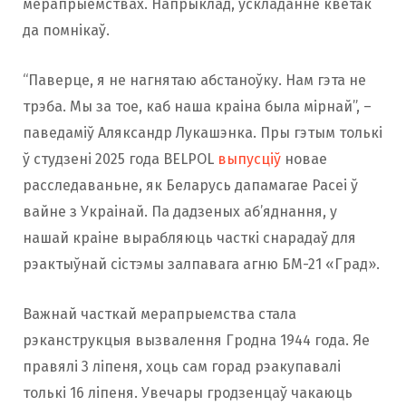
мерапрыемствах. Напрыклад, ускладанне кветак
да помнікаў.
“Паверце, я не нагнятаю абстаноўку. Нам гэта не
трэба. Мы за тое, каб наша краіна была мірнай”, –
паведаміў Аляксандр Лукашэнка. Пры гэтым толькі
ў студзені 2025 года BELPOL
выпусціў
новае
расследаваньне, як Беларусь дапамагае Расеі ў
вайне з Украінай. Па дадзеных аб’яднання, у
нашай краіне вырабляюць часткі снарадаў для
рэактыўнай сістэмы залпавага агню БМ-21 «Град».
Важнай часткай мерапрыемства стала
рэканструкцыя вызвалення Гродна 1944 года. Яе
правялі 3 ліпеня, хоць сам горад рэакупавалі
толькі 16 ліпеня. Увечары гродзенцаў чакаюць