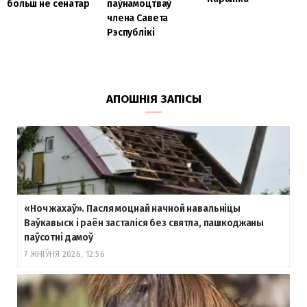
больш не сенатар
паўнамоцтваў
члена Савета
Рэспублікі
АПОШНІЯ ЗАПІСЫ
«Ноч жахаў». Пасля моцнай начной навальніцы
Ваўкавыск і раён засталіся без святла, пашкоджаны
паўсотні дамоў
7 ЖНІЎНЯ 2026, 12:56