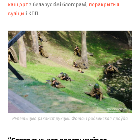
канцэрт
з беларускімі блогерамі,
перакрытыя
вуліцы
і КПП.
Рэпетыцыя рэканструкцыі. Фота: Гродзенская праўда