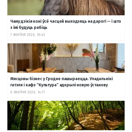
Чаму дзікія коні ўсё часцей выходзяць на дарогі — і што
з імі будуць рабіць
7 ЖНІЎНЯ 2026, 10:45
Мясцовы бізнес у Гродне пашыраецца. Уладальнікі
гатэля і кафэ “Культура” адкрылі новую ўстанову
6 ЖНІЎНЯ 2026, 14:17