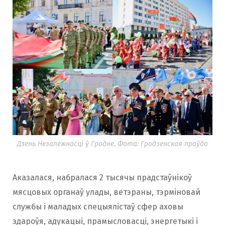
Дзень Незалежнасці ў Гродне. Фота: Гродзенская праўда
Аказалася, набралася 2 тысячы прадстаўнікоў
мясцовых органаў улады, ветэраны, тэрміновай
службы і маладых спецыялістаў сфер аховы
здароўя, адукацыі, прамысловасці, энергетыкі і