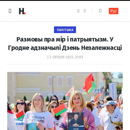
F
I
Рус
a
n
c
s
e
t
b
a
o
g
ПАЛІТЫКА
o
r
k
a
Размовы пра мір і патрыятызм. У
m
Гродне адзначылі Дзень Незалежнасці
3 ЛІПЕНЯ 2025, 21:05